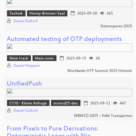
Technik
Henny-Brenner-Saal
2025-09-20
365
Daniel Gultsch
Datenspuren 2025
Automated testing of OTP deployments
Main track
Main room
2025-09-15
30
Daniel Heppner
Worldwide OTP Summit 2025 Helsinki
UnifiedPush
C110 - Kleine Anfrage
mrmcd25-deu
2025-09-12
447
Daniel Gultsch
MRMCD 2025 - Volle Transparenz
From Pixels to Pure Derivations: