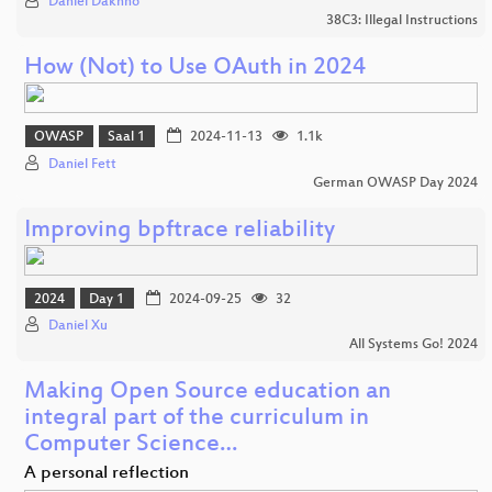
Daniel Dakhno
38C3: Illegal Instructions
How (Not) to Use OAuth in 2024
OWASP
Saal 1
2024-11-13
1.1k
Daniel Fett
German OWASP Day 2024
Improving bpftrace reliability
2024
Day 1
2024-09-25
32
Daniel Xu
All Systems Go! 2024
Making Open Source education an
integral part of the curriculum in
Computer Science…
A personal reflection