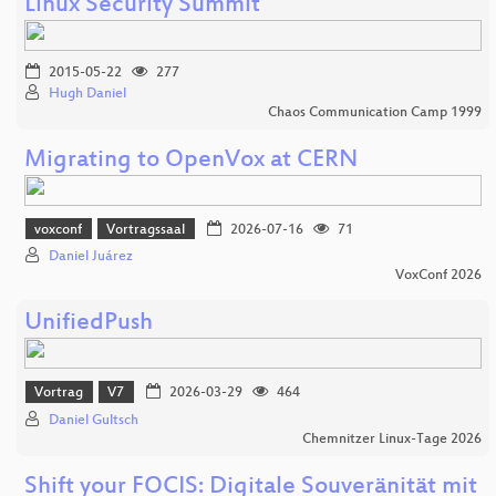
Linux Security Summit
2015-05-22
277
Hugh Daniel
Chaos Communication Camp 1999
Migrating to OpenVox at CERN
voxconf
Vortragssaal
2026-07-16
71
Daniel Juárez
VoxConf 2026
UnifiedPush
Vortrag
V7
2026-03-29
464
Daniel Gultsch
Chemnitzer Linux-Tage 2026
Shift your FOCIS: Digitale Souveränität mit