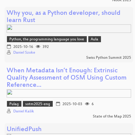
NooK 2025
Why you, as a Python developer, should
learn Rust
Python, the programming language you love
Aula
2025-10-16
392
Daniel Szoke
Swiss Python Summit 2025
When Metadata Isn’t Enough: Extrinsic
Quality Assessment of OSM Using Custom
Reference…
Pulag
sotm2025-eng
2025-10-03
6
Daniel Kašík
State of the Map 2025
UnifiedPush