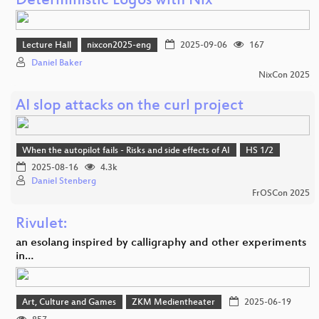
Deterministic Logos with Nix
Lecture Hall
nixcon2025-eng
2025-09-06
167
Daniel Baker
NixCon 2025
AI slop attacks on the curl project
When the autopilot fails - Risks and side effects of AI
HS 1/2
2025-08-16
4.3k
Daniel Stenberg
FrOSCon 2025
Rivulet:
an esolang inspired by calligraphy and other experiments
in…
Art, Culture and Games
ZKM Medientheater
2025-06-19