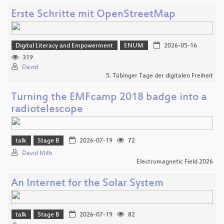
Erste Schritte mit OpenStreetMap
Digital Literacy and Empowerment
ENUM
2026-05-16
319
David
5. Tübinger Tage der digitalen Freiheit
Turning the EMFcamp 2018 badge into a
radiotelescope
talk
Stage B
2026-07-19
72
David Mills
Electromagnetic Field 2026
An Internet for the Solar System
talk
Stage B
2026-07-19
82