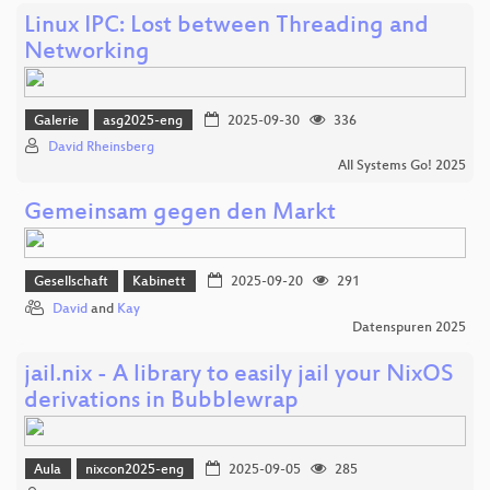
Linux IPC: Lost between Threading and
Networking
Galerie
asg2025-eng
2025-09-30
336
David Rheinsberg
All Systems Go! 2025
Gemeinsam gegen den Markt
Gesellschaft
Kabinett
2025-09-20
291
David
and
Kay
Datenspuren 2025
jail.nix - A library to easily jail your NixOS
derivations in Bubblewrap
Aula
nixcon2025-eng
2025-09-05
285