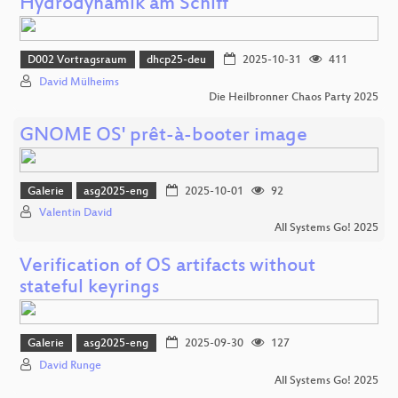
Hydrodynamik am Schiff
D002 Vortragsraum
dhcp25-deu
2025-10-31
411
David Mülheims
Die Heilbronner Chaos Party 2025
GNOME OS' prêt-à-booter image
Galerie
asg2025-eng
2025-10-01
92
Valentin David
All Systems Go! 2025
Verification of OS artifacts without
stateful keyrings
Galerie
asg2025-eng
2025-09-30
127
David Runge
All Systems Go! 2025