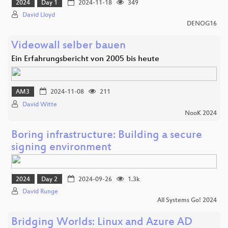
2024
Day 1
2024-11-18
349
David Lloyd
DENOG16
Videowall selber bauen
Ein Erfahrungsbericht von 2005 bis heute
AM3
2024-11-08
211
David Witte
NooK 2024
Boring infrastructure: Building a secure
signing environment
2024
Day 2
2024-09-26
1.3k
David Runge
All Systems Go! 2024
Bridging Worlds: Linux and Azure AD