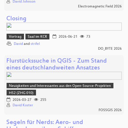
David Johnson
Electromagnetic Field 2026
Closing
Vortrag
Saal im KCR
2026-06-21
73
David
and
strifel
DO_BYTE 2026
Flurstückssuche in QGIS - Zum Stand
eines deutschlandweiten Ansatzes
Neuigkeiten und Interessantes aus den Open-Source-Projekten
HS2 (ZHG 010)
2026-03-27
255
David Koster
FOSSGIS 2026
Segeln für Nerds: Aero- und