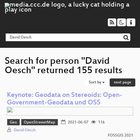
Search for person "David
Oesch" returned 155 results
Sort by
next page
Keynote: Geodata on Stereoids: Open-
Government-Geodata und OSS
Geo
OpenStreeetMap
2021-06-07
116
David Oesch
FOSSGIS 2021