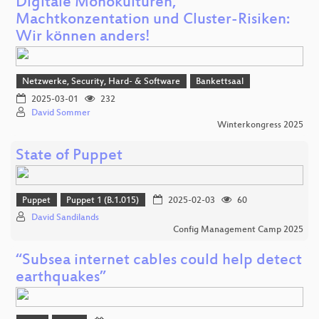
Digitale Monokulturen,
Machtkonzentation und Cluster-Risiken:
Wir können anders!
Netzwerke, Security, Hard- & Software
Bankettsaal
2025-03-01
232
David Sommer
Winterkongress 2025
State of Puppet
Puppet
Puppet 1 (B.1.015)
2025-02-03
60
David Sandilands
Config Management Camp 2025
“Subsea internet cables could help detect
earthquakes”