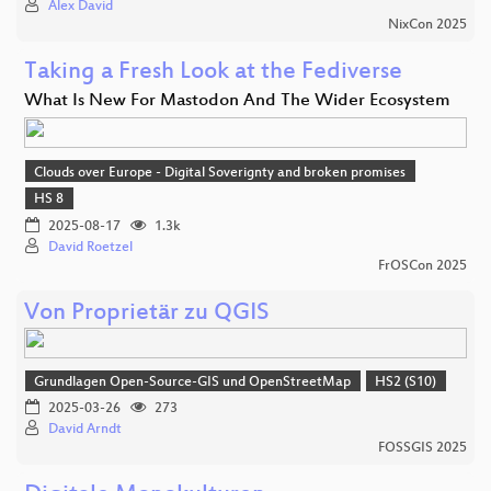
Alex David
NixCon 2025
Taking a Fresh Look at the Fediverse
What Is New For Mastodon And The Wider Ecosystem
Clouds over Europe - Digital Soverignty and broken promises
HS 8
2025-08-17
1.3k
David Roetzel
FrOSCon 2025
Von Proprietär zu QGIS
Grundlagen Open-Source-GIS und OpenStreetMap
HS2 (S10)
2025-03-26
273
David Arndt
FOSSGIS 2025