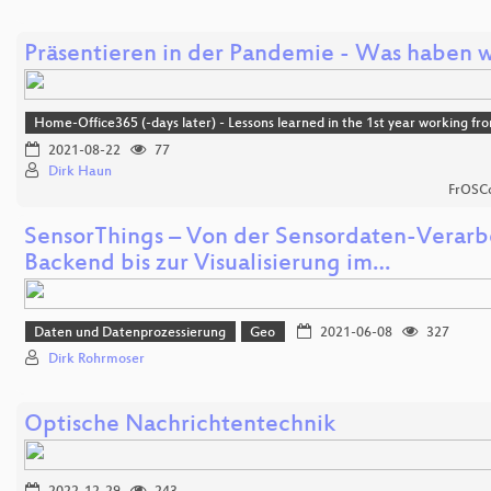
Präsentieren in der Pandemie - Was haben w
Home-Office365 (-days later) - Lessons learned in the 1st year working f
2021-08-22
77
Dirk Haun
FrOSCo
SensorThings – Von der Sensordaten-Verarb
Backend bis zur Visualisierung im…
Daten und Datenprozessierung
Geo
2021-06-08
327
Dirk Rohrmoser
Optische Nachrichtentechnik