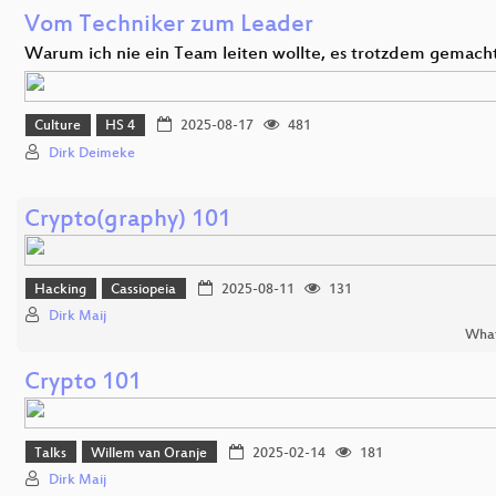
Vom Techniker zum Leader
Warum ich nie ein Team leiten wollte, es trotzdem gemach
Culture
HS 4
2025-08-17
481
Dirk Deimeke
Crypto(graphy) 101
Hacking
Cassiopeia
2025-08-11
131
Dirk Maij
What
Crypto 101
Talks
Willem van Oranje
2025-02-14
181
Dirk Maij