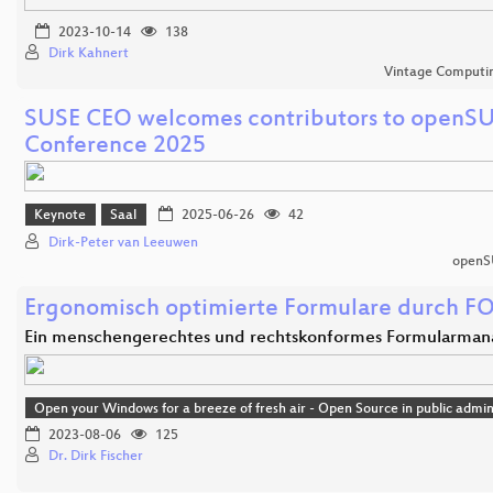
2023-10-14
138
Dirk Kahnert
Vintage Computing
SUSE CEO welcomes contributors to openS
Conference 2025
Keynote
Saal
2025-06-26
42
Dirk-Peter van Leeuwen
openS
Ergonomisch optimierte Formulare durch F
Ein menschengerechtes und rechtskonformes Formularma
Open your Windows for a breeze of fresh air - Open Source in public admin
2023-08-06
125
Dr. Dirk Fischer