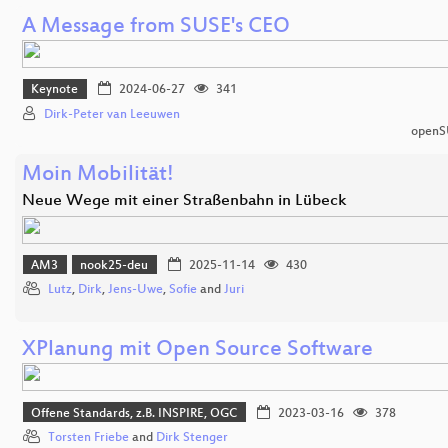
A Message from SUSE's CEO
Keynote
2024-06-27
341
Dirk-Peter van Leeuwen
openS
Moin Mobilität!
Neue Wege mit einer Straßenbahn in Lübeck
AM3
nook25-deu
2025-11-14
430
Lutz
,
Dirk
,
Jens-Uwe
,
Sofie
and
Juri
XPlanung mit Open Source Software
Offene Standards, z.B. INSPIRE, OGC
2023-03-16
378
Torsten Friebe
and
Dirk Stenger