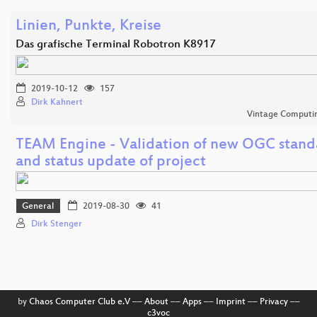
Linien, Punkte, Kreise
Das grafische Terminal Robotron K8917
2019-10-12
157
Dirk Kahnert
Vintage Computing
TEAM Engine - Validation of new OGC stan
and status update of project
General
2019-08-30
41
Dirk Stenger
by
Chaos Computer Club e.V
––
About
––
Apps
––
Imprint
––
Privacy
––
c3voc