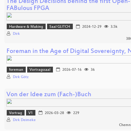
The Design Decisions behind the first Open
FABulous FPGA
Hardware & Making
Saal GLITCH
2024-12-29
3.5k
Dirk
38C
Foreman in the Age of Digital Sovereignty, 
foreman
Vortragssaal
2026-07-16
36
Dirk Götz
Von der Idee zum (Fach-)Buch
Vortrag
V1
2026-03-28
229
Dirk Deimeke
Chemni