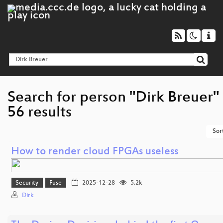
Search for person "Dirk Breuer"
56 results
Sor
How to render cloud FPGAs useless
Security
Fuse
2025-12-28
5.2k
Dirk