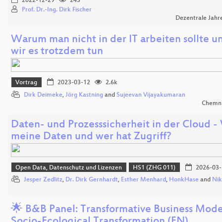
2022-12-29
243
Prof. Dr.-Ing. Dirk Fischer
Dezentrale Jahr
Warum man nicht in der IT arbeiten sollte 
wir es trotzdem tun
Vortrag
2023-03-12
2.6k
Dirk Deimeke
,
Jörg Kastning
and
Sujeevan Vijayakumaran
Chemni
Daten- und Prozesssicherheit in der Cloud -
meine Daten und wer hat Zugriff?
Open Data, Datenschutz und Lizenzen
HS1 (ZHG 011)
2026-03-
Jesper Zedlitz
,
Dr. Dirk Gernhardt
,
Esther Menhard
,
HonkHase
and
Nik
🌟 B&B Panel: Transformative Business Mode
Socio-Ecological Transformation (EN)