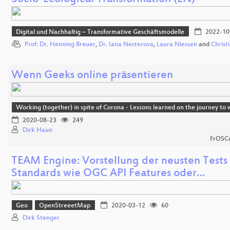
Digital und Nachhaltig – Transformative Geschäftsmodelle
2022-10
Prof. Dr. Henning Breuer
,
Dr. Iana Nesterova
,
Laura Niessen
and
Christi
Wenn Geeks online präsentieren
Working (together) in spite of Corona - Lessons learned on the journey t
2020-08-23
249
Dirk Haun
FrOSCo
TEAM Engine: Vorstellung der neusten Tests
Standards wie OGC API Features oder…
Geo
OpenStreeetMap
2020-03-12
60
Dirk Stenger