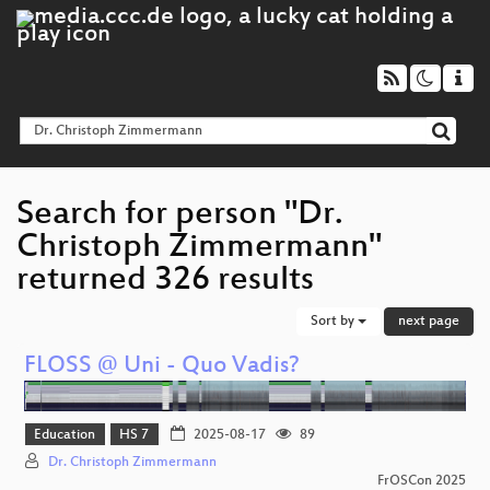
Search for person "Dr.
Christoph Zimmermann"
returned 326 results
Sort by
next page
FLOSS @ Uni - Quo Vadis?
Education
HS 7
2025-08-17
89
Dr. Christoph Zimmermann
FrOSCon 2025