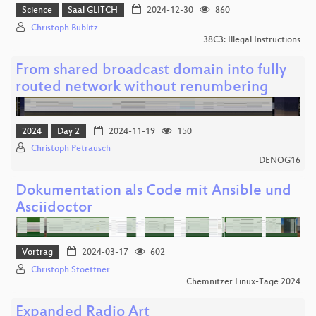
Science
Saal GLITCH
2024-12-30
860
Christoph Bublitz
38C3: Illegal Instructions
From shared broadcast domain into fully
routed network without renumbering
2024
Day 2
2024-11-19
150
Christoph Petrausch
DENOG16
Dokumentation als Code mit Ansible und
Asciidoctor
Vortrag
2024-03-17
602
Christoph Stoettner
Chemnitzer Linux-Tage 2024
Expanded Radio Art