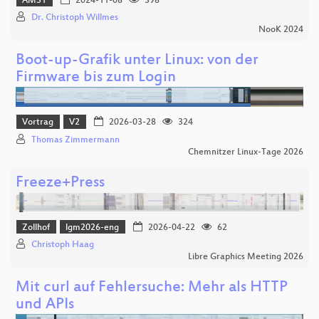
AMS1
2024-11-08
398
Dr. Christoph Willmes
NooK 2024
Boot-up-Grafik unter Linux: von der
Firmware bis zum Login
Vortrag
V2
2026-03-28
324
Thomas Zimmermann
Chemnitzer Linux-Tage 2026
Freeze+Press
Zollhof
lgm2026-eng
2026-04-22
62
Christoph Haag
Libre Graphics Meeting 2026
Mit curl auf Fehlersuche: Mehr als HTTP
und APIs