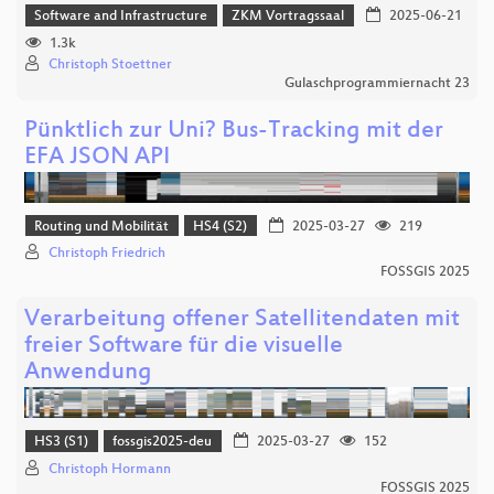
Software and Infrastructure
ZKM Vortragssaal
2025-06-21
1.3k
Christoph Stoettner
Gulaschprogrammiernacht 23
Pünktlich zur Uni? Bus-Tracking mit der
EFA JSON API
Routing und Mobilität
HS4 (S2)
2025-03-27
219
Christoph Friedrich
FOSSGIS 2025
Verarbeitung offener Satellitendaten mit
freier Software für die visuelle
Anwendung
HS3 (S1)
fossgis2025-deu
2025-03-27
152
Christoph Hormann
FOSSGIS 2025