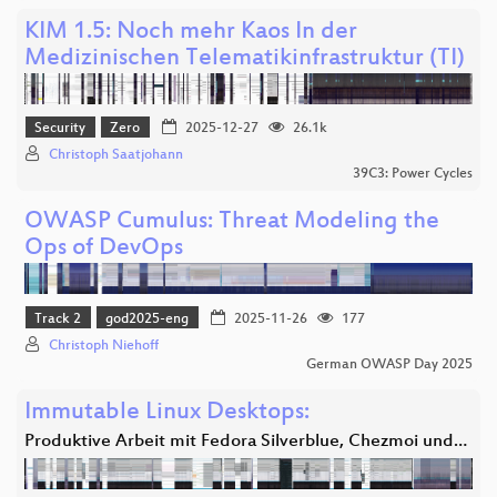
KIM 1.5: Noch mehr Kaos In der
Medizinischen Telematikinfrastruktur (TI)
Security
Zero
2025-12-27
26.1k
Christoph Saatjohann
39C3: Power Cycles
OWASP Cumulus: Threat Modeling the
Ops of DevOps
Track 2
god2025-eng
2025-11-26
177
Christoph Niehoff
German OWASP Day 2025
Immutable Linux Desktops:
Produktive Arbeit mit Fedora Silverblue, Chezmoi und…