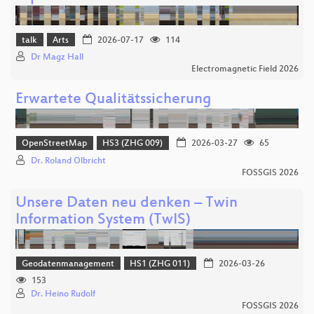
talk
Arts
2026-07-17
114
Dr Magz Hall
Electromagnetic Field 2026
Erwartete Qualitätssicherung
OpenStreetMap
HS3 (ZHG 009)
2026-03-27
65
Dr. Roland Olbricht
FOSSGIS 2026
Unsere Daten neu denken – Twin
Information System (TwIS)
Geodatenmanagement
HS1 (ZHG 011)
2026-03-26
153
Dr. Heino Rudolf
FOSSGIS 2026