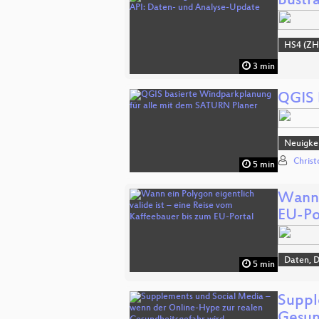
Bustr
HS4 (ZH
3 min
QGIS 
Neuigkei
Chris
5 min
Wann 
EU-Po
Daten, 
5 min
Suppl
Gesun