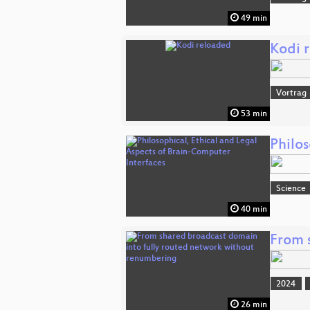
49 min
Kodi 
Vortrag
53 min
Philos
Science
40 min
From 
2024
26 min