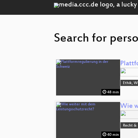
Search for pers
Platt
Ethik, W
48 min
Wie w
Recht & 
40 min