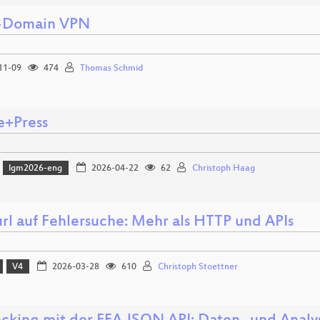
-Domain VPN
11-09
474
Thomas Schmid
e+Press
lgm2026-eng
2026-04-22
62
Christoph Haag
url auf Fehlersuche: Mehr als HTTP und APIs
V4
2026-03-28
610
Christoph Stoettner