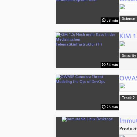
Science
58 min
KIM 1
Security
54 min
OWASP
Track 2
26 min
Immut
Produkt