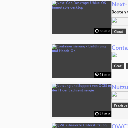
Next-
Booten 
58 min
Cloud
Conta
Graz
43 min
Nutzu
Praxisbe
23 min
QWC2-