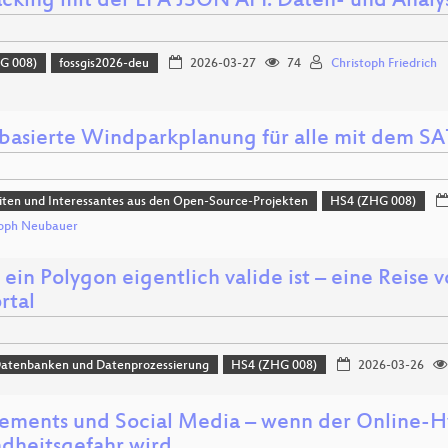
acking mit der EFA JSON API: Daten- und Anal
G 008)
fossgis2026-deu
2026-03-27
74
Christoph Friedrich
basierte Windparkplanung für alle mit dem S
ten und Interessantes aus den Open-Source-Projekten
HS4 (ZHG 008)
toph Neubauer
ein Polygon eigentlich valide ist – eine Reise
rtal
Datenbanken und Datenprozessierung
HS4 (ZHG 008)
2026-03-26
ements und Social Media – wenn der Online-H
dheitsgefahr wird