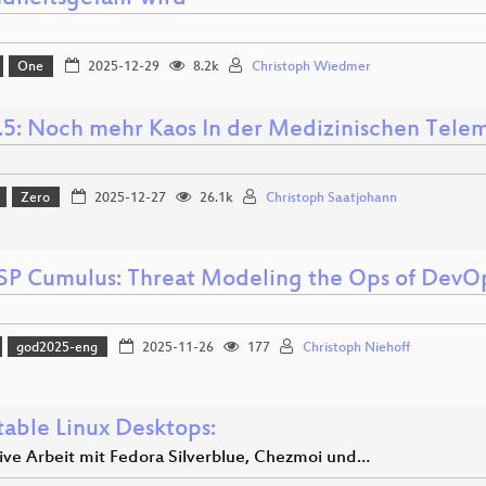
One
2025-12-29
8.2k
Christoph Wiedmer
.5: Noch mehr Kaos In der Medizinischen Telema
Zero
2025-12-27
26.1k
Christoph Saatjohann
 Cumulus: Threat Modeling the Ops of DevO
god2025-eng
2025-11-26
177
Christoph Niehoff
able Linux Desktops:
ive Arbeit mit Fedora Silverblue, Chezmoi und…