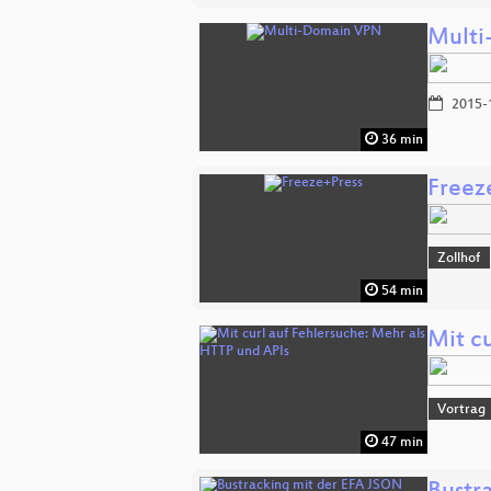
Multi
2015-
36 min
Freez
Zollhof
54 min
Mit c
Vortrag
47 min