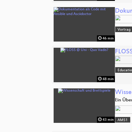
Dokum
Vortrag
46 min
FLOSS
Educati
48 min
Wisse
Ein Übe
43 min
AMS1