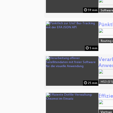
59 min
Software
Pünkt
Routing 
5 min
Verarb
Anwe
HS3 (S1
25 min
Effiz
Vortrag