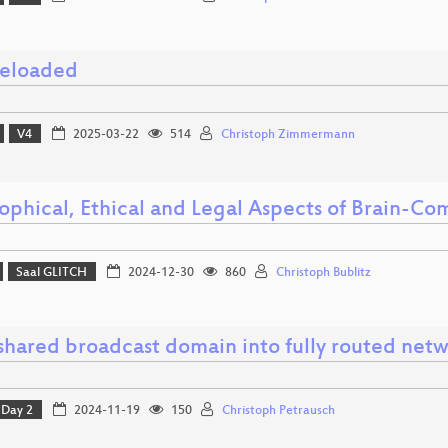
reloaded
V4
2025-03-22
514
Christoph Zimmermann
ophical, Ethical and Legal Aspects of Brain-Co
Saal GLITCH
2024-12-30
860
Christoph Bublitz
shared broadcast domain into fully routed net
Day 2
2024-11-19
150
Christoph Petrausch