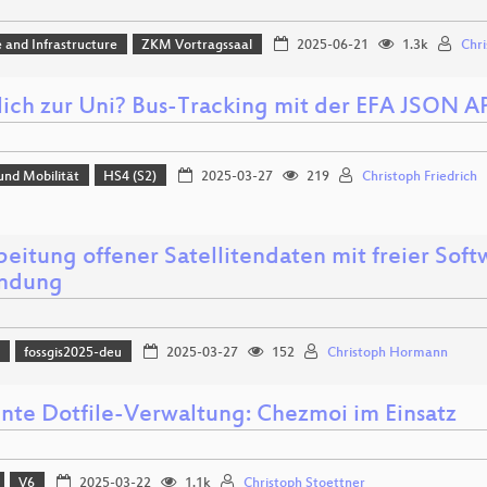
 and Infrastructure
ZKM Vortragssaal
2025-06-21
1.3k
Chri
lich zur Uni? Bus-Tracking mit der EFA JSON A
und Mobilität
HS4 (S2)
2025-03-27
219
Christoph Friedrich
eitung offener Satellitendaten mit freier Softw
ndung
)
fossgis2025-deu
2025-03-27
152
Christoph Hormann
iente Dotfile-Verwaltung: Chezmoi im Einsatz
V6
2025-03-22
1.1k
Christoph Stoettner