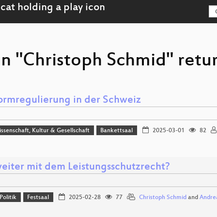
on "Christoph Schmid" retu
formregulierung in der Schweiz
issenschaft, Kultur & Gesellschaft
Bankettsaal
2025-03-01
82
eiter mit dem Leistungsschutzrecht?
Politik
Festsaal
2025-02-28
77
Christoph Schmid
and
Andre