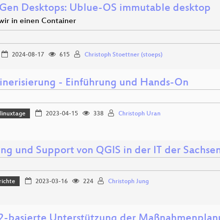
Gen Desktops: Ublue-OS immutable desktop
wir in einen Container
2024-08-17
615
Christoph Stoettner (stoeps)
inerisierung - Einführung und Hands-On
linuxtage
2023-04-15
338
Christoph Uran
ng und Support von QGIS in der IT der Sachse
richte
2023-03-16
224
Christoph Jung
basierte Unterstützung der Maßnahmenplanu