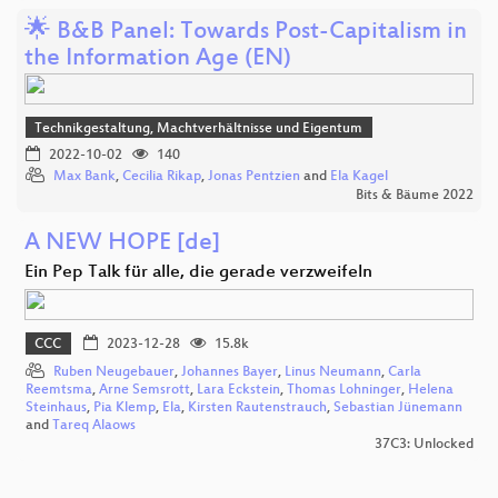
🌟 B&B Panel: Towards Post-Capitalism in
the Information Age (EN)
Technikgestaltung, Machtverhältnisse und Eigentum
2022-10-02
140
Max Bank
,
Cecilia Rikap
,
Jonas Pentzien
and
Ela Kagel
Bits & Bäume 2022
A NEW HOPE [de]
Ein Pep Talk für alle, die gerade verzweifeln
CCC
2023-12-28
15.8k
Ruben Neugebauer
,
Johannes Bayer
,
Linus Neumann
,
Carla
Reemtsma
,
Arne Semsrott
,
Lara Eckstein
,
Thomas Lohninger
,
Helena
Steinhaus
,
Pia Klemp
,
Ela
,
Kirsten Rautenstrauch
,
Sebastian Jünemann
and
Tareq Alaows
37C3: Unlocked