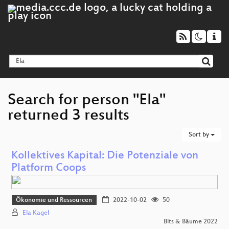
Search for person "Ela"
returned 3 results
Sort by
Kollektives Kapital: Die Potenziale von
Platform Coops
Ökonomie und Ressourcen
2022-10-02
50
Ela Kagel
Bits & Bäume 2022