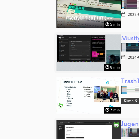
2022-
5 min
Musif
2024-
8 min
Trash
Klima & 
7 min
Jugen