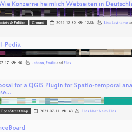
 Wie Konzerne heimlich Webseiten in Deutschl
ociety & Politics
Ground
2025-12-30
12.3k
Lina Lastname
a
l-Pedia
07-17
40
Johann
,
Emilie
and
Elias
osal for a QGIS Plugin for Spatio-temporal ana
ase…
OpenStreetMap
2021-07-11
43
Elias Nasr Naim Elias
nceBoard