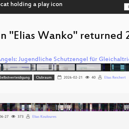
n "Elias Wanko" returned 2
ngels: Jugendliche Schutzengel für Gleichaltrig
 Selbstverteidigung
Clubraum
2026-02-21
40
Elias Reichert
06-27
373
Elias Kouloures