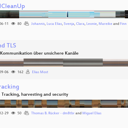
dCleanUp
06-11
80
Johannis
,
Luca Elias
,
Svenja
,
Clara
,
Leonie
,
Mareike
and
Finn
nd TLS
 Kommunikation über unsichere Kanäle
09-06
162
Elias Most
acking
e Tracking, harvesting and security
12-29
50
Thomas B. Rücker - dm8tbr
and
Miguel Elias