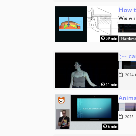
How t
Wie wir
59 min
Hardwar
';-- c
2024-
11 min
Anima
2023-
6 min