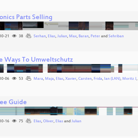
onics Parts Selling
10-21
38
Serhan
,
Elias
,
Julian
,
Max
,
Baran
,
Peter
and
Sehriban
e Ways To Umweltschutz
10-06
53
Mara
,
Maja
,
Elias
,
Xavier
,
Carsten
,
Frida
,
Ian (LAN)
,
Moritz J
ee Guide
10-16
75
Elias
,
Oliver
,
Elias
and
Julian