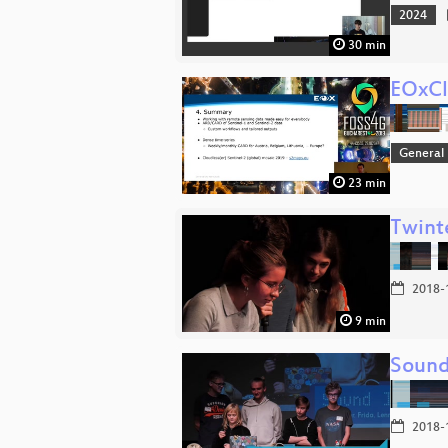
2024
30 min
EOxClo
General
23 min
Twint
2018-
9 min
Sound
2018-