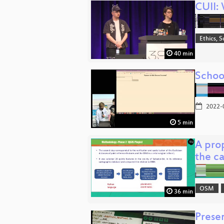
CUII:
Ethics, S
40 min
Schoo
2022-
5 min
A prop
the c
OSM
36 min
Prese