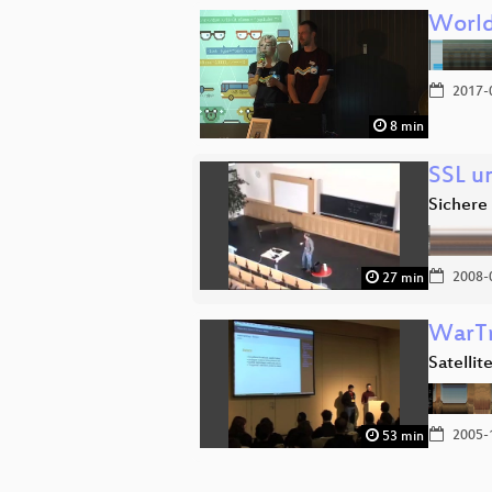
Worl
2017-
8 min
SSL u
Sichere
2008-
27 min
WarTr
Satellit
2005-
53 min