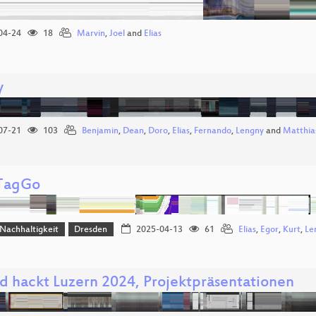
04-24
18
Marvin
,
Joel
and
Elias
y
07-21
103
Benjamin
,
Dean
,
Doro
,
Elias
,
Fernando
,
Lengny
and
Matthia
TagGo
Nachhaltigkeit
Dresden
2025-04-13
61
Elias
,
Egor
,
Kurt
,
Le
d hackt Luzern 2024, Projektpräsentationen