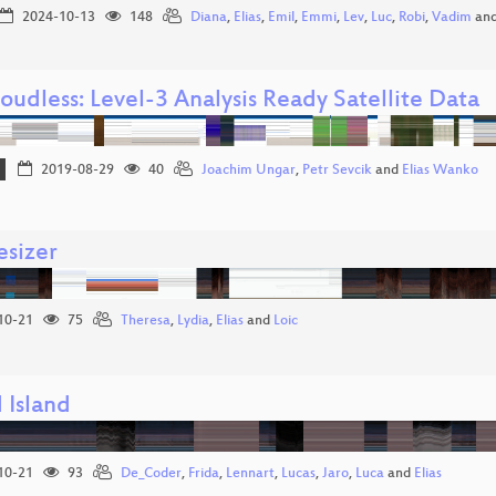
2024-10-13
148
Diana
,
Elias
,
Emil
,
Emmi
,
Lev
,
Luc
,
Robi
,
Vadim
an
udless: Level-3 Analysis Ready Satellite Data
2019-08-29
40
Joachim Ungar
,
Petr Sevcik
and
Elias Wanko
esizer
10-21
75
Theresa
,
Lydia
,
Elias
and
Loic
 Island
10-21
93
De_Coder
,
Frida
,
Lennart
,
Lucas
,
Jaro
,
Luca
and
Elias