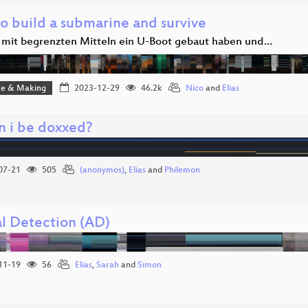
o build a submarine and survive
 mit begrenzten Mitteln ein U-Boot gebaut haben und…
e & Making
2023-12-29
46.2k
Nico
and
Elias
an i be doxxed?
07-21
505
(anonymos)
,
Elias
and
Philemon
l Detection (AD)
11-19
56
Elias
,
Sarah
and
Simon