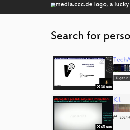
Search for perso
TechA
Digitale
30 min
K.I.
2024-
65 min