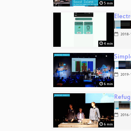
5 min
Electr
2018-
4 min
Simpl
2019-
6 min
Refug
2016-
6 min