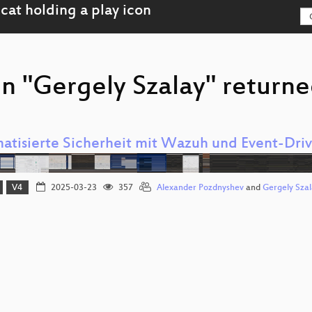
n "Gergely Szalay" returne
atisierte Sicherheit mit Wazuh und Event-Driv
V4
2025-03-23
357
Alexander Pozdnyshev
and
Gergely Szal