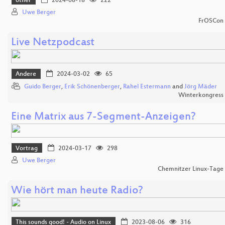
other
2024-08-18
222
Uwe Berger
FrOSCon
Live Netzpodcast
Andere
2024-03-02
65
Guido Berger
,
Erik Schönenberger
,
Rahel Estermann
and
Jörg Mäder
Winterkongress
Eine Matrix aus 7-Segment-Anzeigen?
Vortrag
2024-03-17
298
Uwe Berger
Chemnitzer Linux-Tage
Wie hört man heute Radio?
This sounds good! - Audio on Linux
2023-08-06
316