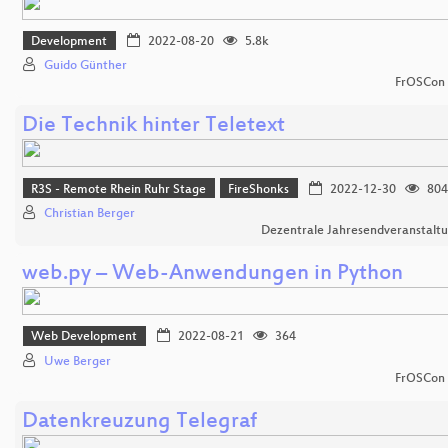
Development
2022-08-20
5.8k
Guido Günther
FrOSCon
Die Technik hinter Teletext
R3S - Remote Rhein Ruhr Stage
FireShonks
2022-12-30
804
Christian Berger
Dezentrale Jahresendveranstalt
web.py – Web-Anwendungen in Python
Web Development
2022-08-21
364
Uwe Berger
FrOSCon
Datenkreuzung Telegraf