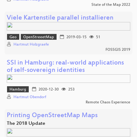
State of the Map 2022
Viele Kartenstile parallel installieren
Geo
OpenStreeetMap
2019-03-15
51
Hartmut Holzgraefe
FOSSGIS 2019
SSI in Hamburg: real-world applications
of self-sovereign identities
Hamburg
2020-12-30
253
Hartmut Obendorf
Remote Chaos Experience
Printing OpenStreetMap Maps
The 2018 Update