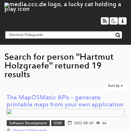
Search for person "Hartmut
Holzgraefe" returned 19
results
Sort by
The MapOSMatic APIs - generate
printable maps from your own application
Software Development
OSM
2022-08-20
66
Hartmut Holzgraefe