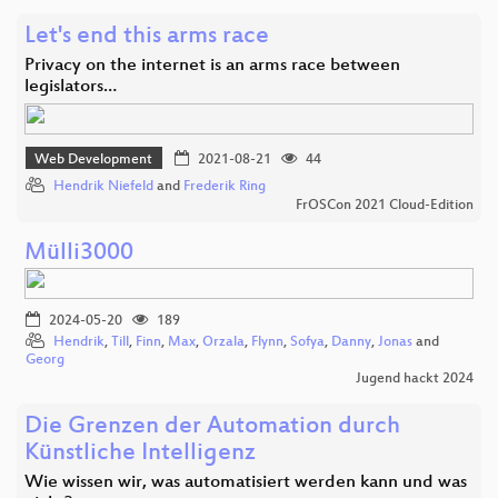
Let's end this arms race
Privacy on the internet is an arms race between
legislators…
Web Development
2021-08-21
44
Hendrik Niefeld
and
Frederik Ring
FrOSCon 2021 Cloud-Edition
Mülli3000
2024-05-20
189
Hendrik
,
Till
,
Finn
,
Max
,
Orzala
,
Flynn
,
Sofya
,
Danny
,
Jonas
and
Georg
Jugend hackt 2024
Die Grenzen der Automation durch
Künstliche Intelligenz
Wie wissen wir, was automatisiert werden kann und was