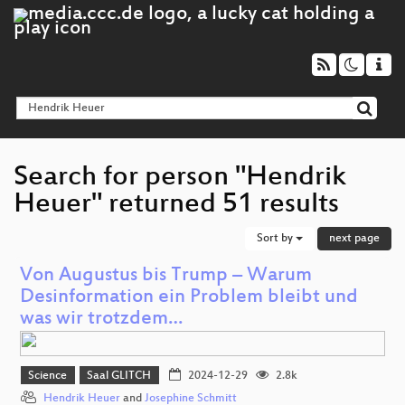
Search for person "Hendrik
Heuer" returned 51 results
Sort by
next page
Von Augustus bis Trump – Warum
Desinformation ein Problem bleibt und
was wir trotzdem…
Science
Saal GLITCH
2024-12-29
2.8k
Hendrik Heuer
and
Josephine Schmitt