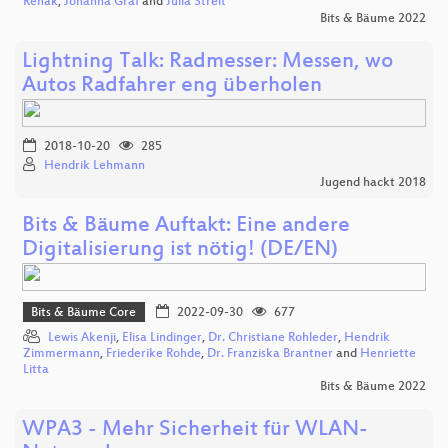
Rehak
,
Johanna Graf
and
Julia Streit
Bits & Bäume 2022
Lightning Talk: Radmesser: Messen, wo
Autos Radfahrer eng überholen
2018-10-20
285
Hendrik Lehmann
Jugend hackt 2018
Bits & Bäume Auftakt: Eine andere
Digitalisierung ist nötig! (DE/EN)
Bits & Bäume Core
2022-09-30
677
Lewis Akenji
,
Elisa Lindinger
,
Dr. Christiane Rohleder
,
Hendrik
Zimmermann
,
Friederike Rohde
,
Dr. Franziska Brantner
and
Henriette
Litta
Bits & Bäume 2022
WPA3 - Mehr Sicherheit für WLAN-