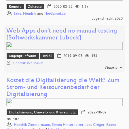
Remote
Zuhause
2020-03-22
1.2k
Jake
,
Hendrik
and
TheGameLab
Jugend hackt 2020
Web Apps don't need no manual testing
[Softwerkskammer Lübeck]
augenpruefraum
swkhl
2019-09-05
154
Hendrik Wallbaum
Chaotikum
Kostet die Digitalisierung die Welt? Zum
Strom- und Ressourcenbedarf der
Digitalisierung
Digitalisierung, Umwelt- und Klimaschutz
2022-10-02
187
Hendrik Zimmermann
,
Simon Hinterholzer
,
Jens Gröger
,
Rainer