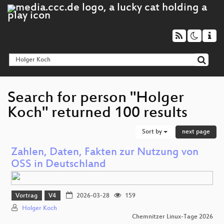
Search for person "Holger
Koch" returned 100 results
Sort by
next page
Zahlen, Daten, Fakten zur Nutzung von
OSS in Deutschland
Vortrag
V4
2026-03-28
159
Holger Koch
Chemnitzer Linux-Tage 2026