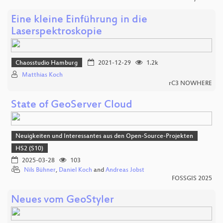
Eine kleine Einführung in die
Laserspektroskopie
Chaosstudio Hamburg
2021-12-29
1.2k
Matthias Koch
rC3 NOWHERE
State of GeoServer Cloud
Neuigkeiten und Interessantes aus den Open-Source-Projekten
HS2 (S10)
2025-03-28
103
Nils Bühner
,
Daniel Koch
and
Andreas Jobst
FOSSGIS 2025
Neues vom GeoStyler