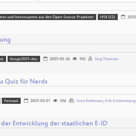
ten und Interessantes aus den Open-Source-Projekten
HS4 (S2)
2025
nung
a)
fossgis2025-deu
2025-03-26
102
Jörg Thomsen
as Quiz für Nerds
Festsaal
2025-03-01
336
Sven Kohlmeier
,
Erik Schönenberg
 der Entwicklung der staatlichen E-ID