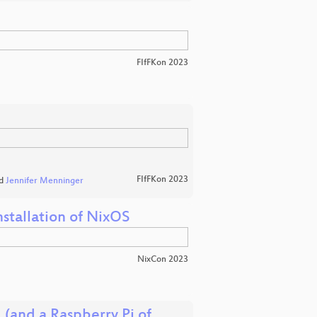
FIfFKon 2023
FIfFKon 2023
d
Jennifer Menninger
stallation of NixOS
NixCon 2023
 (and a Raspberry Pi of