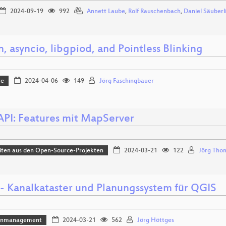
2024-09-19
992
Annett Laube
,
Rolf Rauschenbach
,
Daniel Säuberl
, asyncio, libgpiod, and Pointless Blinking
re
2024-04-06
149
Jörg Faschingbauer
PI: Features mit MapServer
iten aus den Open-Source-Projekten
2024-03-21
122
Jörg Tho
- Kanalkataster und Planungssystem für QGIS
enmanagement
2024-03-21
562
Jörg Höttges