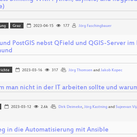
e)
lung
Graz
2023-04-15
177
Jörg Faschingbauer
und PostGIS nebst QField und QGIS-Server im E
mund
richte
2023-03-16
317
Jörg Thomsen
and
Jakob Kopec
 man nicht in der IT arbeiten sollte und warum
2023-03-12
2.6k
Dirk Deimeke
,
Jörg Kastning
and
Sujeevan Vi
eg in die Automatisierung mit Ansible