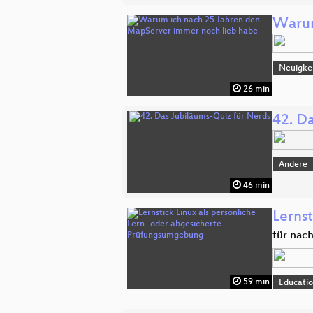
Warum
Neuigkei
26 min
42. D
Andere
46 min
Lerns
für nac
59 min
Educati