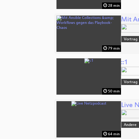
28 min
Mit A
Vortrag
79 min
::1
Vortrag
50 min
Live 
Andere
64 min