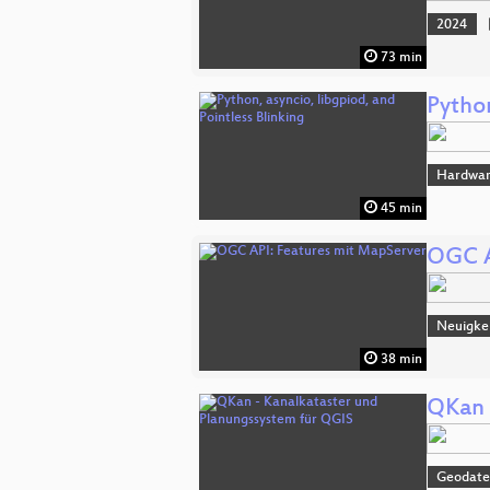
2024
73 min
Python
Hardwa
45 min
OGC A
Neuigke
38 min
QKan 
Geodat