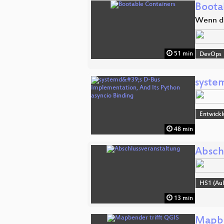
Boota
Wenn da
51 min
DevOps
syste
Entwick
48 min
Absch
HS1 (Aul
13 min
Mapbe