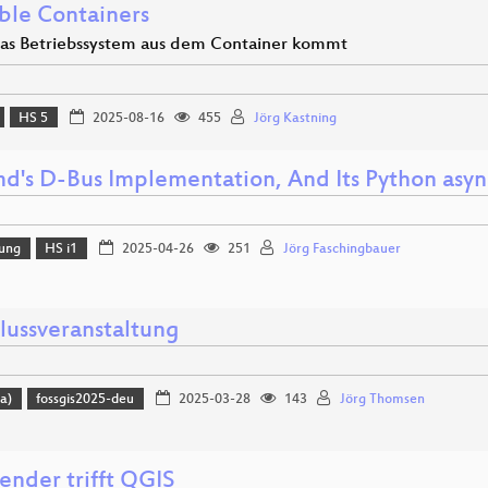
ble Containers
s Betriebssystem aus dem Container kommt
HS 5
2025-08-16
455
Jörg Kastning
md's D-Bus Implementation, And Its Python asyn
lung
HS i1
2025-04-26
251
Jörg Faschingbauer
lussveranstaltung
a)
fossgis2025-deu
2025-03-28
143
Jörg Thomsen
nder trifft QGIS