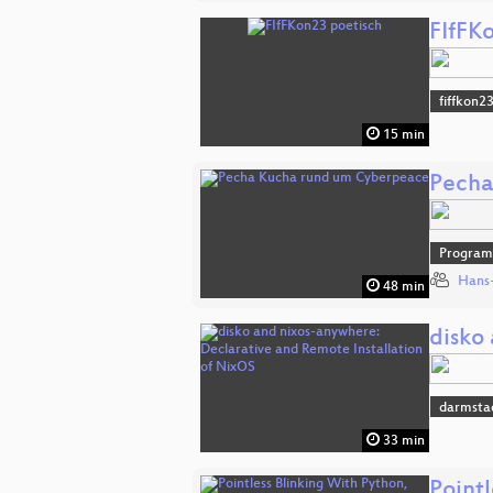
FIfFK
fiffkon2
15 min
Pecha
Progra
Hans-
48 min
disko
darmsta
33 min
Pointl