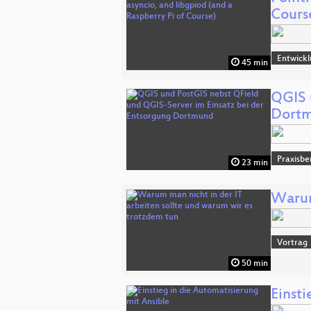
Cours
Entwick
45 min
QGIS 
Dort
Praxisbe
23 min
Warum
Vortrag
50 min
Einsti