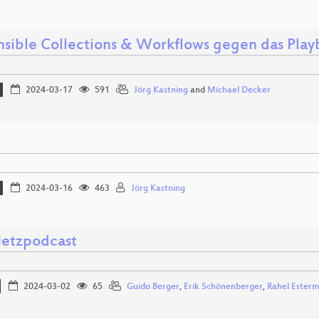
nsible Collections & Workflows gegen das Pla
2024-03-17
591
Jörg Kastning
and
Michael Decker
2024-03-16
463
Jörg Kastning
Netzpodcast
2024-03-02
65
Guido Berger
,
Erik Schönenberger
,
Rahel Ester