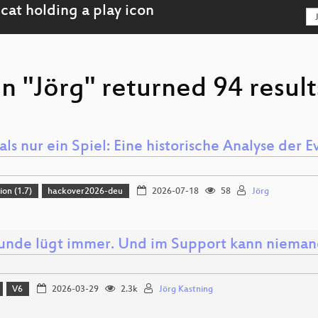
n "Jörg" returned 94 result
ls nur ein Spiel: Eine historische Analyse der 
ion (1.7)
hackover2026-deu
2026-07-18
58
Jörg
unde lügt immer. Und im Support kann niemand
V6
2026-03-29
2.3k
Jörg Kastning