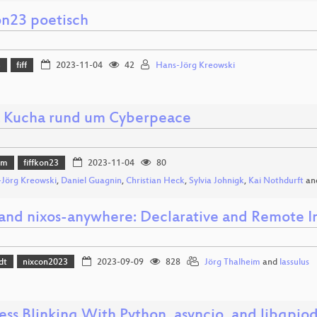
on23 poetisch
3
fiff
2023-11-04
42
Hans-Jörg Kreowski
 Kucha rund um Cyberpeace
mm
fiffkon23
2023-11-04
80
Jörg Kreowski
,
Daniel Guagnin
,
Christian Heck
,
Sylvia Johnigk
,
Kai Nothdurft
an
 and nixos-anywhere: Declarative and Remote In
dt
nixcon2023
2023-09-09
828
Jörg Thalheim
and
lassulus
ess Blinking With Python, asyncio, and libgpiod