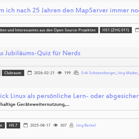
 ich nach 25 Jahren den MapServer immer noc
ten und Interessantes aus den Open-Source-Projekten
HS1 (ZHG 011)
as Jubiläums-Quiz für Nerds
Clubraum
2026-02-21
199
Erik Schönenberger
,
Jörg Mäder
tick Linux als persönliche Lern- oder abgesic
hhaltige Geräteweiternutzung,…
on
HS 7
2025-08-17
307
Jörg Berkel