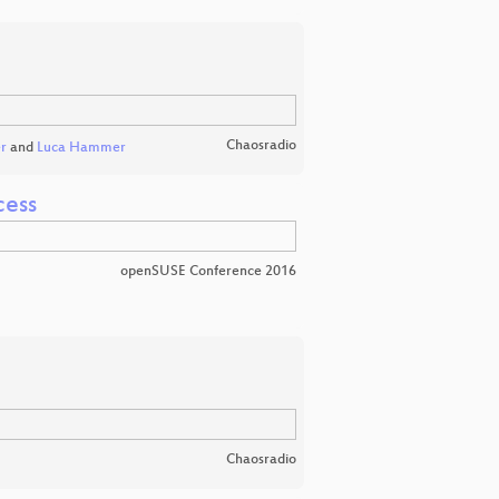
Chaosradio
er
and
Luca Hammer
cess
openSUSE Conference 2016
Chaosradio