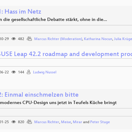
: Hass im Netz
 die gesellschaftliche Debatte stärkt, ohne in die…
10-29
482
Marcus Richter (Moderation)
,
Katharina Nocun
,
Julia Krüg
USE Leap 42.2 roadmap and development pro
06-22
144
Ludwig Nussel
: Einmal einschmelzen bitte
odernes CPU-Design uns jetzt in Teufels Küche bringt
01-25
820
Marcus Richter
,
Meise
,
Mirar
and
Peter Stuge