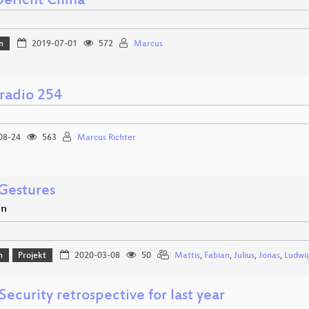
bericht China
n
2019-07-01
572
Marcus
radio 254
08-24
563
Marcus Richter
estures
en
n
Projekt
2020-03-08
50
Mattis
,
Fabian
,
Julius
,
Jonas
,
Ludwi
ecurity retrospective for last year