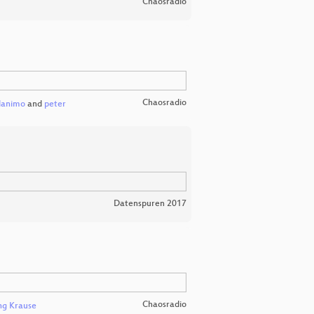
Chaosradio
Chaosradio
danimo
and
peter
Datenspuren 2017
Chaosradio
ng Krause