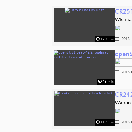
CR251
Wie man
2018-
120 min
openS
2016-
43 min
CR242
Warum m
2018-
119 min