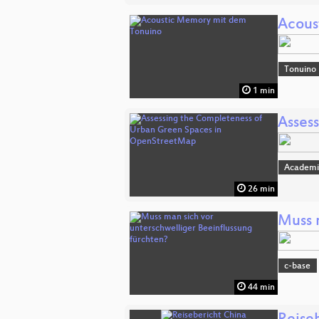
Acous
Tonuino
1 min
Asses
Academi
26 min
Muss 
c-base
44 min