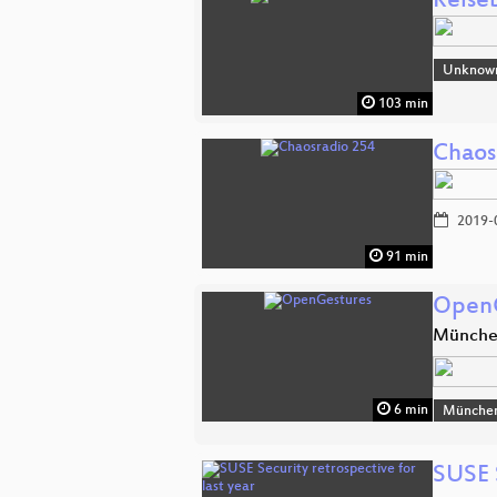
Reise
Unknow
103 min
Chaos
2019-
91 min
OpenG
Münch
6 min
Münche
SUSE S