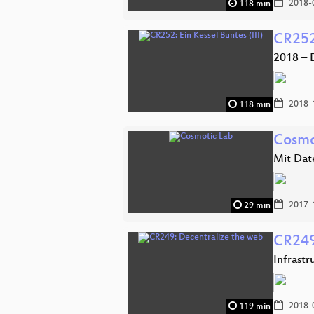
2018-
118 min
CR252:
2018 – 
2018-
118 min
Cosmo
Mit Dat
2017-
29 min
CR249
Infrast
2018-
119 min