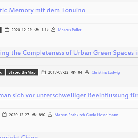
tic Memory mit dem Tonuino
2020-12-29
1.1k
Marcus Poller
sing the Completeness of Urban Green Spaces
c
StateoftheMap
2019-09-22
84
Christina Ludwig
man sich vor unterschwelliger Beeinflussung fü
2020-12-27
890
Marcus Rothkirch Guido Hesselmann