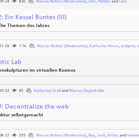
09-24
830
Marcus Richter (Moderation)
,
Dirk
,
Nibbler
and
Lutz
 Ein Kessel Buntes (III)
Die Themen des Jahres
11-26
1.1k
Marcus Richter (Moderation)
,
Katharina Nocun
,
erdgeist
,
tic Lab
enskulpturen im virtuellen Kosmos
10-22
45
Katharina Groß
and
Marcus Degenkolbe
: Decentralize the web
ruktur selbstgemacht
08-27
393
Marcus Richter (Moderation)
,
Rixx
,
Leah
,
Arthur
and
Henni