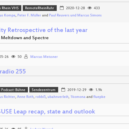
 Rhein VHS
RemoteRheinRuhr
2020-12-28
433
us Kompa
,
Peter F. Müller
and
Paul Reuvers und Marcus Simons
ty Retrospective of the last year
t Meltdown and Spectre
05-26
50
Marcus Meissner
radio 255
d Podcast-Bühne
Sendezentrum
2019-12-29
1.9k
s Richter
,
Anne Roth
,
robbi5
,
ubahnverleih
,
1komona
and
fluepke
USE Leap recap, state and outlook