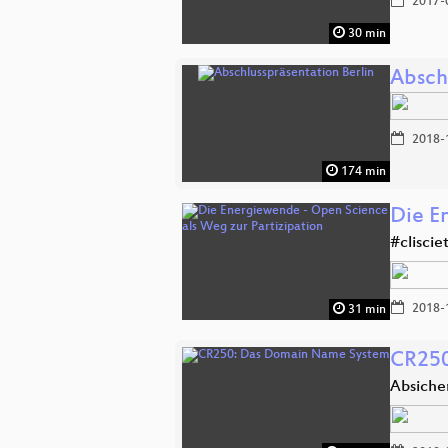
2017-
30 min
Absch
2018-
174 min
Die E
#cliscie
2018-
31 min
CR250
Absiche