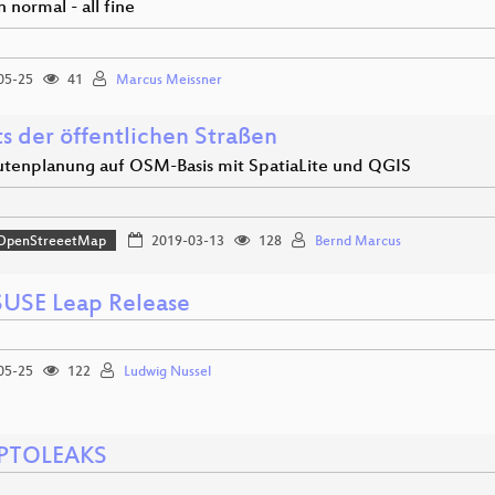
n normal - all fine
05-25
41
Marcus Meissner
s der öffentlichen Straßen
utenplanung auf OSM-Basis mit SpatiaLite und QGIS
OpenStreeetMap
2019-03-13
128
Bernd Marcus
USE Leap Release
05-25
122
Ludwig Nussel
PTOLEAKS