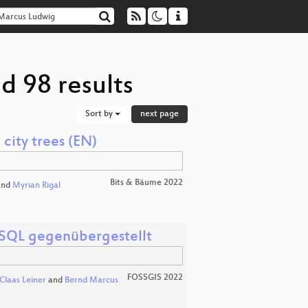
d 98 results
Sort by
next page
 city trees (EN)
Bits & Bäume 2022
nd
Myrian Rigal
SQL gegenübergestellt
FOSSGIS 2022
Claas Leiner
and
Bernd Marcus