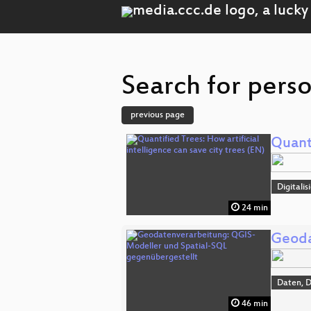
Search for pers
previous page
Quanti
Digitali
24 min
Geoda
Daten, 
46 min