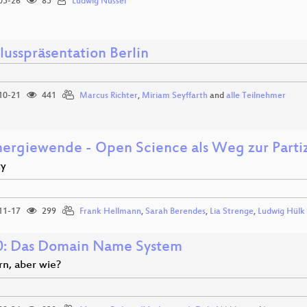
05-26
85
Ludwig Nussel
lusspräsentation Berlin
10-21
441
Marcus Richter
,
Miriam Seyffarth
and
alle Teilnehmer
nergiewende - Open Science als Weg zur Parti
ty
11-17
299
Frank Hellmann
,
Sarah Berendes
,
Lia Strenge
,
Ludwig Hülk
: Das Domain Name System
rn, aber wie?