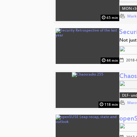
MON r3s
Mark
65 min
Securi
Not jus
2018-
44 min
Chaos
DLF- un
Marcu
118 min
openS