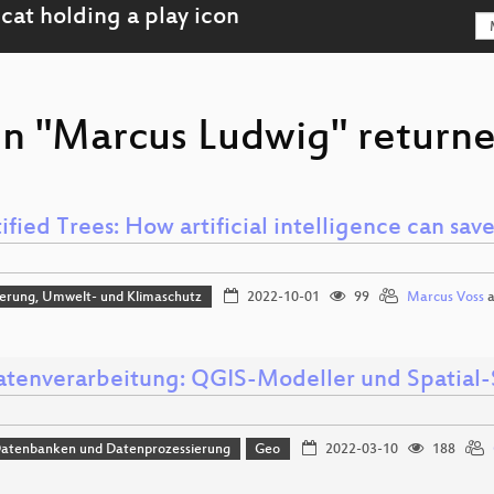
on "Marcus Ludwig" returne
fied Trees: How artificial intelligence can save
sierung, Umwelt- und Klimaschutz
2022-10-01
99
Marcus Voss
a
tenverarbeitung: QGIS-Modeller und Spatial-
Datenbanken und Datenprozessierung
Geo
2022-03-10
188