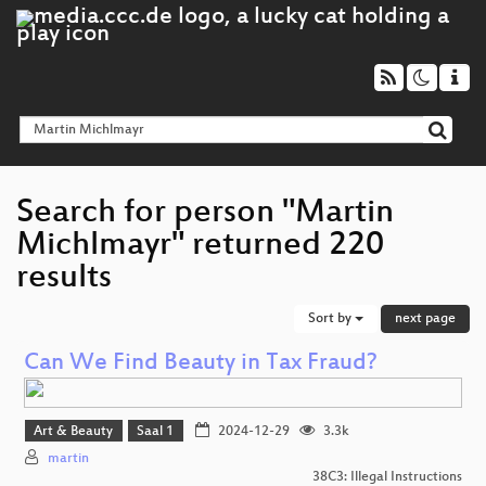
Search for person "Martin
Michlmayr" returned 220
results
Sort by
next page
Can We Find Beauty in Tax Fraud?
Art & Beauty
Saal 1
2024-12-29
3.3k
martin
38C3: Illegal Instructions