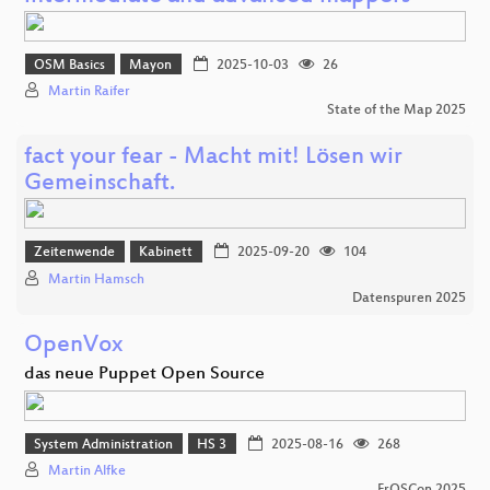
OSM Basics
Mayon
2025-10-03
26
Martin Raifer
State of the Map 2025
fact your fear - Macht mit! Lösen wir
Gemeinschaft.
Zeitenwende
Kabinett
2025-09-20
104
Martin Hamsch
Datenspuren 2025
OpenVox
das neue Puppet Open Source
System Administration
HS 3
2025-08-16
268
Martin Alfke