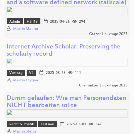
and a software defined network (tailscale)
Admin
HS i13
2025-04-26
294
Martin Maurer
Grazer Linuxtage 2025
Internet Archive Scholar: Preserving the
scholarly record
Vortrag
V5
2025-03-23
111
Martin Czygan
Chemnitzer Linux-Tage 2025
Dumm gelaufen: Wie man Personendaten
NICHT bearbeiten sollte
Recht & Politik
Festsaal
2025-03-01
347
Martin Steiger