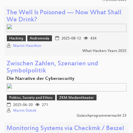
FrOSCon 2025
The Well Is Poisoned — Now What Shall
We Drink?
Hacking
Andromeda
2025-08-12
434
Martin Hamilton
What Hackers Yearn 2025
Zwischen Zahlen, Szenarien und
Symbolpolitik
Die Narrative der Cybersecurity
Politics, Society and Ethics
ZKM Medientheater
2025-06-20
271
Martin Dukek
Gulaschprogrammiernacht 23
Monitoring Systems via Checkmk / Beszel