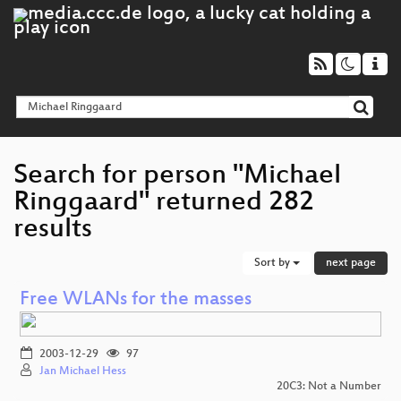
Search for person "Michael
Ringgaard" returned 282
results
Sort by
next page
Free WLANs for the masses
2003-12-29
97
Jan Michael Hess
20C3: Not a Number