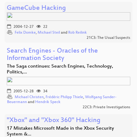
GameCube Hacking
2004-12-27
22
Felix Domke
,
Michael Steil
and
Rob Reilink
21C3: The Usual Suspects
Search Engines - Oracles of the
Information Society
The Saga continues: Search Engines, Technology,
Politics,…
2005-12-28
34
Michael Christen
,
Frédéric Philipp Thiele
,
Wolfgang Sander-
Beuermann
and
Hendrik Speck
22C3: Private Investigations
"Xbox" and "Xbox 360" Hacking
17 Mistakes Microsoft Made in the Xbox Security
System &…