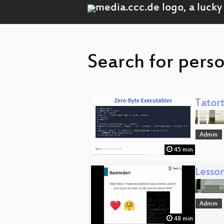
Search for pers
Tatort
Admin
45 min
Lesson
Admin
48 min