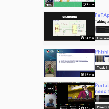
9 min
FeTAp
Taking a
34 min
Hardwa
Phish
Track 1
19 min
Portab
need 
Privacy,
47 min