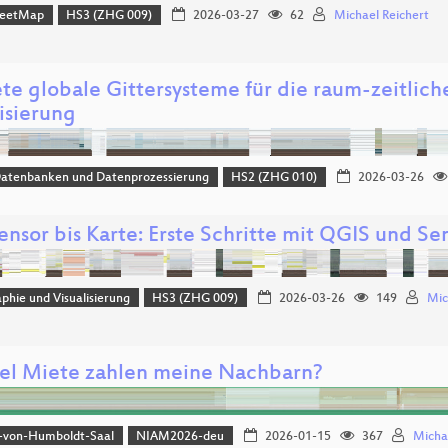
reetMap
HS3 (ZHG 009)
2026-03-27
62
Michael Reichert
ete globale Gittersysteme für die raum-zeitlic
isierung
Datenbanken und Datenprozessierung
HS2 (ZHG 010)
2026-03-26
ensor bis Karte: Erste Schritte mit QGIS und Se
phie und Visualisierung
HS3 (ZHG 009)
2026-03-26
149
Mic
el Miete zahlen meine Nachbarn?
-von-Humboldt-Saal
NIAM2026-deu
2026-01-15
367
Micha