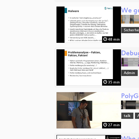
We go
Sicherhe
48 min
Debug
Admin
35 min
PolyG
talk
27 min