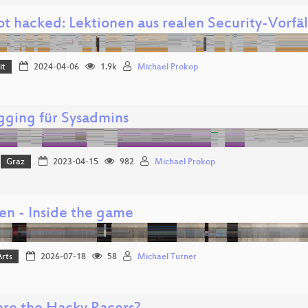
t hacked: Lektionen aus realen Security-Vorfä
it
2024-04-06
1.9k
Michael Prokop
ging für Sysadmins
Graz
2023-04-15
982
Michael Prokop
en - Inside the game
Arts
2026-07-18
58
Michael Turner