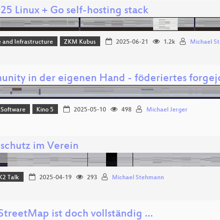
25 Linux + Go self-hosting stack
 and Infrastructure
ZKM Kubus
2025-06-21
1.2k
Michael St
nity in der eigenen Hand - föderiertes forgej
 Software
Kino 5
2025-05-10
498
Michael Jerger
schutz im Verein
K2 Talk
2025-04-19
293
Michael Stehmann
treetMap ist doch vollständig …