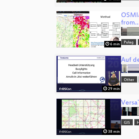
OSMla
from
Pulag
6 min
Auf d
Other
29 min
VersaT
GIS
H
38 min