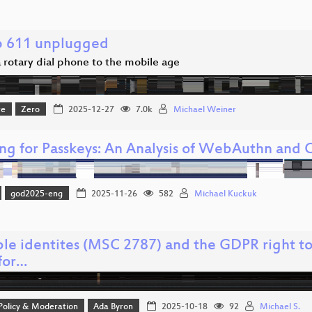
 611 unplugged
 rotary dial phone to the mobile age
re
Zero
2025-12-27
7.0k
Michael Weiner
ing for Passkeys: An Analysis of WebAuthn and
god2025-eng
2025-11-26
582
Michael Kuckuk
le identites (MSC 2787) and the GDPR right to 
for…
 Policy & Moderation
Ada Byron
2025-10-18
92
Michael S.