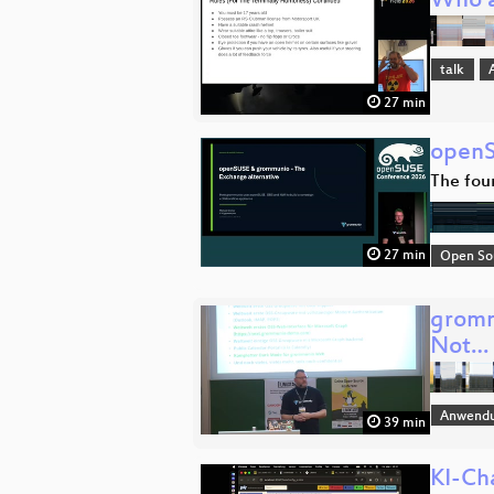
Who a
talk
27 min
openS
The fou
27 min
Open So
gromm
Not…
Anwend
39 min
KI-Ch