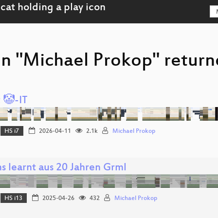
on "Michael Prokop" return
 🤡-IT
HS i7
2026-04-11
2.1k
Michael Prokop
s learnt aus 20 Jahren Grml
HS i13
2025-04-26
432
Michael Prokop