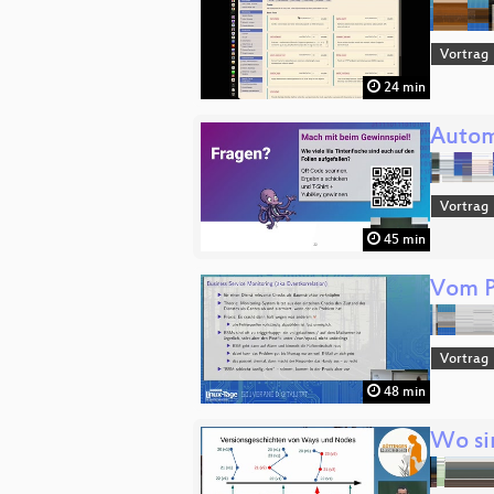
Vortrag
24 min
Autom
Vortrag
45 min
Vom P
Vortrag
48 min
Wo si