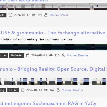
re the Hacky Racers?
Arts
2026-07-17
197
Michael West
USE & grommunio - The Exchange alternative
ndation of solid enterprise communication
urce
Gallerie
2026-06-25
110
Michael Kromer
unio - Bridging Reality: Open Source, Digital
ung
HS i2
2026-04-11
367
Michael Kromer
at mit eigener Suchmaschine: RAG in YaCy