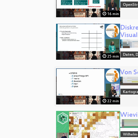
OpenSt
16 min
Diskr
Visual
Daten, 
25 min
Von S
Kartogra
22 min
Wievi
Wilhelm