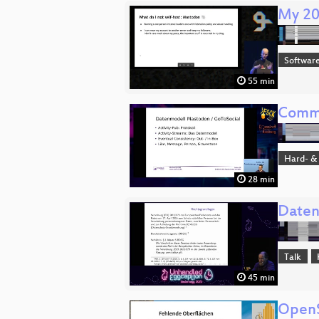
My 20
Software
55 min
Commu
Hard- &
28 min
Daten
Talk
45 min
OpenS