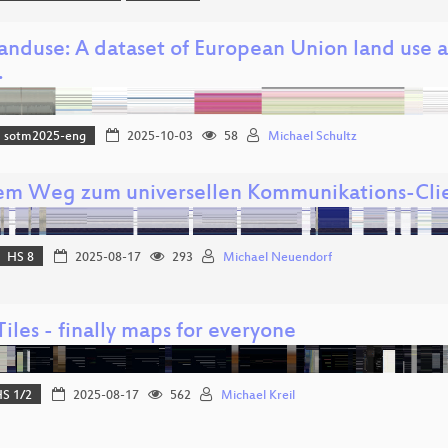
nduse: A dataset of European Union land use a
…
sotm2025-eng
2025-10-03
58
Michael Schultz
em Weg zum universellen Kommunikations-Cli
HS 8
2025-08-17
293
Michael Neuendorf
iles - finally maps for everyone
S 1/2
2025-08-17
562
Michael Kreil