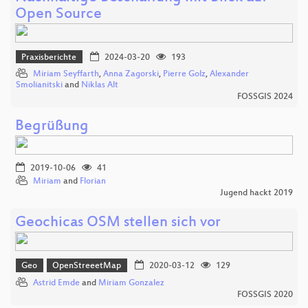
Open Source
Praxisberichte
2024-03-20
193
Miriam Seyffarth
,
Anna Zagorski
,
Pierre Golz
,
Alexander
Smolianitski
and
Niklas Alt
FOSSGIS 2024
Begrüßung
2019-10-06
41
Miriam
and
Florian
Jugend hackt 2019
Geochicas OSM stellen sich vor
Geo
OpenStreeetMap
2020-03-12
129
Astrid Emde
and
Miriam Gonzalez
FOSSGIS 2020