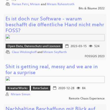
Florian Petri
,
Miriam
and
Miriam Ruhenstroth
Bits & Bäume 2022
Es ist doch nur Software - warum
beschafft die öffentliche Hand nicht mehr
FOSS?
Open Data, Datenschutz und Lizenzen
2023-03-15
524
Claus Wickinghoff
and
Miriam Seyffarth
FOSSGIS 2023
Shit is getting real, messy and we are in
for a surprise
KreaturWorks
RoterSalon
2020-12-28
84
Miriam Simun
Remote Chaos Experience
Nachhaltige Beschaffung mit Blick auf