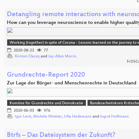
G
Detangling remote interactions with neuros
How can you leverage neuroscience to enable higher quali
Working (together) in spite of Corona - Lessons learned on the journey t
2020-08-23
77
Kirsten Clacey
and
Jay-Allen Morris
FrOSCo
Grundrechte-Report 2020
Zur Lage der Bürger- und Menschenrechte in Deutschland
Komitee für Grundrechte und Demokratie
Bundesarbeitskreis Kritisch
2020-06-03
976
Igor Levit
,
Michèle Winkler
,
Ulla Hedemann
and
Ingrid Hoffmann
Btrfs – Das Dateisystem der Zukunft?