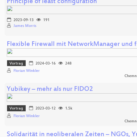
Principle of least configuration
2023-09-13
191
James Morris
Flexible Firewall mit NetworkManager und f
Vortrag
2024-03-16
248
Florian Winkler
Chemni
Yubikey – mehr als nur FIDO2
Vortrag
2023-03-12
1.5k
Florian Winkler
Chemni
Solidarität in neoliberalen Zeiten – NGOs, 