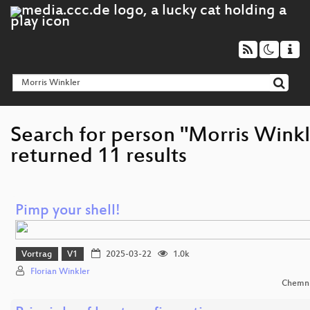
Search for person "Morris Winkl
returned 11 results
Pimp your shell!
Vortrag
V1
2025-03-22
1.0k
Florian Winkler
Chemni