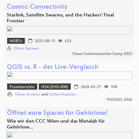
Cosmic Connectivity
Starlink, Satellite Swarms, and the Hackers' Final
Frontier
NORTx
2023-08-15
653
Oliver Germer
Chaos Communication Camp 2023
QGIS vs. R - der Live-Vergleich
Praxisberichte
HS4 (ZHG 008)
2026-03-27
108
Oliver Archner
and
Stefan Holzheu
FOSSGIS 2026
Öffnet eure Spaces für Gehörlose!
Wie wir den CCC Wien und das Metalab für
Gehörlose…