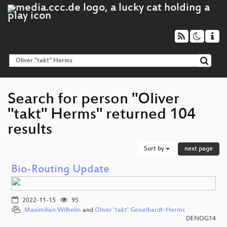
Search for person "Oliver
"takt" Herms" returned 104
results
Sort by
next page
Bio-Routing Update
2022-11-15
95
Maximilian Wilhelm
and
Oliver 'takt' Geiselhardt-Herms
DENOG14