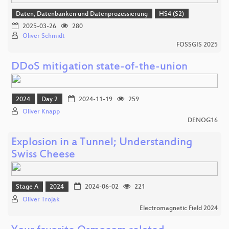
Daten, Datenbanken und Datenprozessierung
HS4 (S2)
2025-03-26
280
Oliver Schmidt
FOSSGIS 2025
DDoS mitigation state-of-the-union
2024
Day 2
2024-11-19
259
Oliver Knapp
DENOG16
Explosion in a Tunnel; Understanding
Swiss Cheese
Stage A
2024
2024-06-02
221
Oliver Trojak
Electromagnetic Field 2024