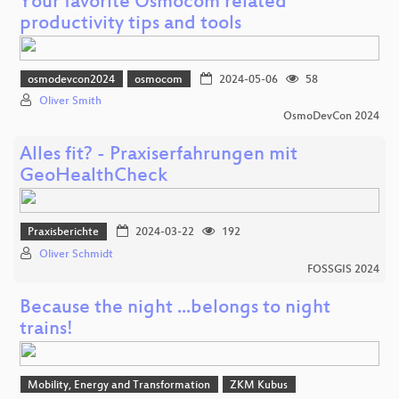
Your favorite Osmocom related
productivity tips and tools
osmodevcon2024
osmocom
2024-05-06
58
Oliver Smith
OsmoDevCon 2024
Alles fit? - Praxiserfahrungen mit
GeoHealthCheck
Praxisberichte
2024-03-22
192
Oliver Schmidt
FOSSGIS 2024
Because the night ...belongs to night
trains!
Mobility, Energy and Transformation
ZKM Kubus