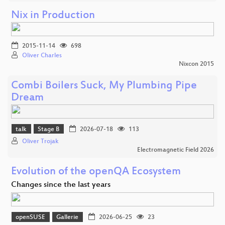
Nix in Production
2015-11-14
698
Oliver Charles
Nixcon 2015
Combi Boilers Suck, My Plumbing Pipe
Dream
talk
Stage B
2026-07-18
113
Oliver Trojak
Electromagnetic Field 2026
Evolution of the openQA Ecosystem
Changes since the last years
openSUSE
Gallerie
2026-06-25
23