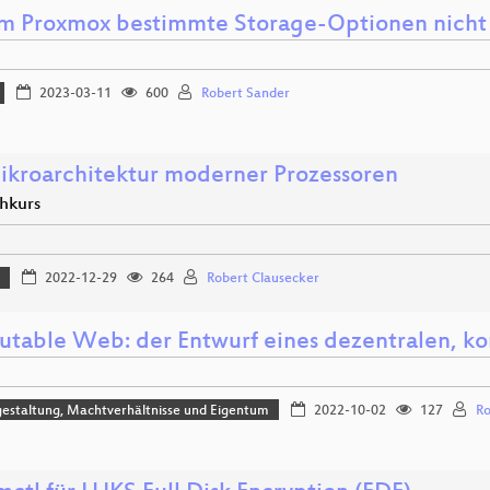
 Proxmox bestimmte Storage-Optionen nicht 
2023-03-11
600
Robert Sander
ikroarchitektur moderner Prozessoren
shkurs
m
2022-12-29
264
Robert Clausecker
butable Web: der Entwurf eines dezentralen, k
estaltung, Machtverhältnisse und Eigentum
2022-10-02
127
Ro