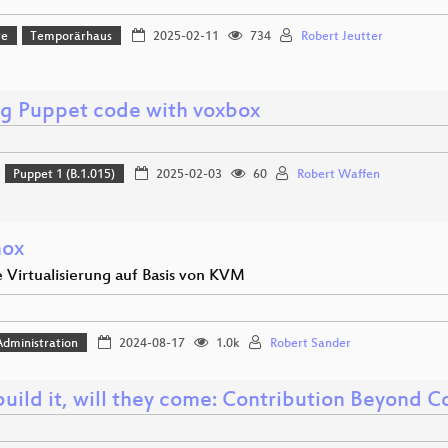
re
Temporärhaus
2025-02-11
734
Robert Jeutter
ng Puppet code with voxbox
Puppet 1 (B.1.015)
2025-02-03
60
Robert Waffen
mox
 Virtualisierung auf Basis von KVM
dministration
2024-08-17
1.0k
Robert Sander
build it, will they come: Contribution Beyond 