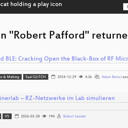
n "Robert Pafford" returne
d BLE: Cracking Open the Black-Box of RF Micr
e & Making
Saal GLITCH
2024-12-29
4.2k
Adam Batori
an
inerlab – RZ-Netzwerke im Lab simulieren
V5
2026-03-28
194
Robert Sander