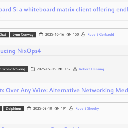
rd S: a whiteboard matrix client offering endles
…
Chat
Lynn Conway
2025-10-16
150
Robert Gerbauld
ducing NixOps4
nixcon2025-eng
2025-09-05
152
Robert Hensing
ts Over Any Wire: Alternative Networking Med
Delphinus
2025-08-10
191
Robert Sheehy