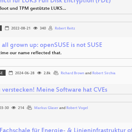
ctl für LUKS Full Disk Encryption (FDE)
Boot und TPM gestützte LUKS…
2022-08-21
340
Robert Reitz
 all grown up: openSUSE is not SUSE
 time our name reflected that.
SE
2024-06-28
2.8k
Richard Brown
and
Robert Sirchia
u verstecken! Meine Software hat CVEs
03-30
214
Markus Glaser
and
Robert Vogel
Fachschale für Energie- & Linieninfrastruktur 