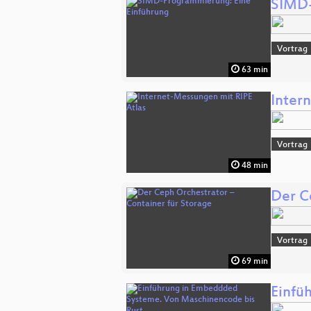
SIMD-
Vortrag
63 min
Inter
Vortrag
48 min
Der C
Vortrag
69 min
Einfü