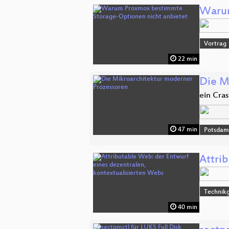
Warum
Vortrag
22 min
Die M
ein Cra
47 min
Potsda
Attri
Technikg
40 min