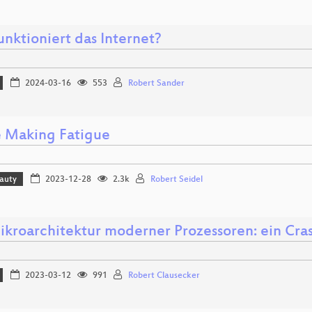
nktioniert das Internet?
2024-03-16
553
Robert Sander
 Making Fatigue
eauty
2023-12-28
2.3k
Robert Seidel
ikroarchitektur moderner Prozessoren: ein Cra
2023-03-12
991
Robert Clausecker