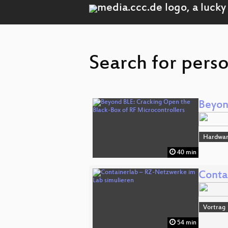
Search for perso
Beyon
Hardwar
40 min
Conta
Vortrag
54 min