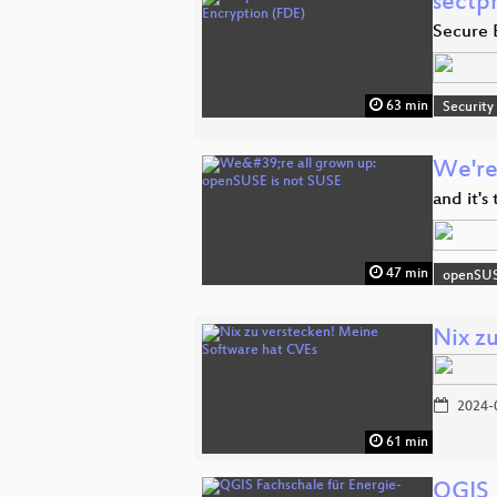
sectpm
Secure 
63 min
Security
We're
and it's
47 min
openSU
Nix z
2024-
61 min
QGIS 