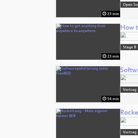
Open So
23 min
How t
Stage B
23 min
Softw
Vortrag
54 min
Rocke
Vortrag