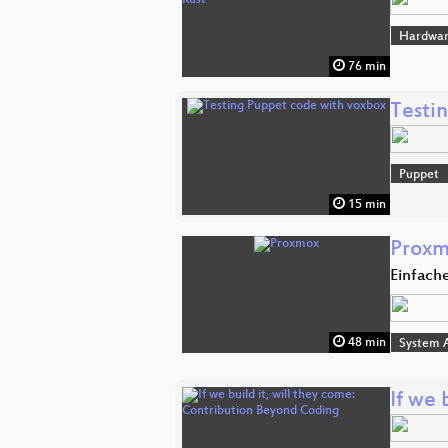
Hardwa
76 min
Testi
Puppet
15 min
Prox
Einfache
48 min
System A
If we 