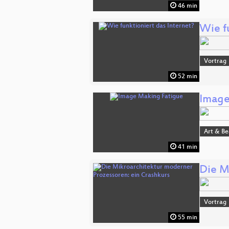
46 min
Wie fu
Vortrag
52 min
Image
Art & B
41 min
Die M
Vortrag
55 min