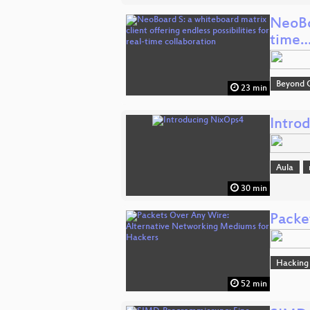
NeoBoa
time
Beyond 
23 min
Intro
Aula
30 min
Packe
Hacking
52 min