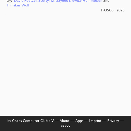
David Roetzel
,
ScottyTM
,
Sayeed Klewitz-Hommelsen
and
Hinrikus Wolf
FrOSCon 2025
by
Chaos Computer Club e.V
––
About
––
Apps
––
Imprint
––
Privacy
––
c3voc