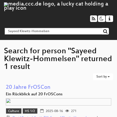
Search for person "Sayeed
Klewitz-Hommelsen" returned
1 result
Sort by
20 Jahre FrOSCon
Ein Rückblick auf 20 FrOSCons
Culture
HS 1/2
2025-08-16
271