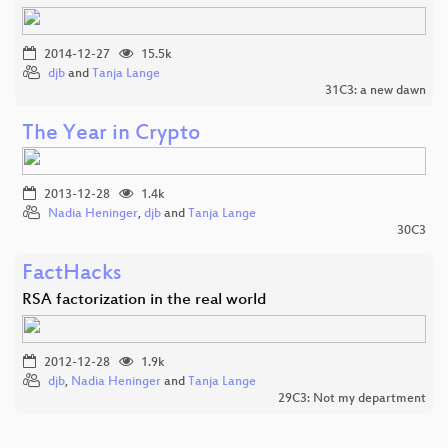
2014-12-27
15.5k
djb
and
Tanja Lange
31C3: a new dawn
The Year in Crypto
2013-12-28
1.4k
Nadia Heninger
,
djb
and
Tanja Lange
30C3
FactHacks
RSA factorization in the real world
2012-12-28
1.9k
djb
,
Nadia Heninger
and
Tanja Lange
29C3: Not my department