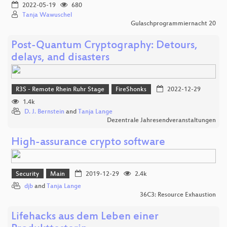
2022-05-19
680
Tanja Wawuschel
Gulaschprogrammiernacht 20
Post-Quantum Cryptography: Detours,
delays, and disasters
R3S - Remote Rhein Ruhr Stage
FireShonks
2022-12-29
1.4k
D. J. Bernstein
and
Tanja Lange
Dezentrale Jahresendveranstaltungen
High-assurance crypto software
Security
Main
2019-12-29
2.4k
djb
and
Tanja Lange
36C3: Resource Exhaustion
Lifehacks aus dem Leben einer