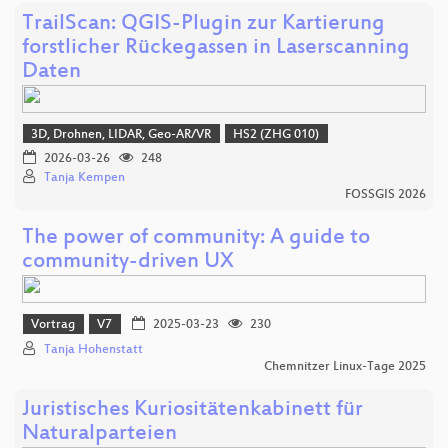
TrailScan: QGIS-Plugin zur Kartierung
forstlicher Rückegassen in Laserscanning
Daten
3D, Drohnen, LIDAR, Geo-AR/VR
HS2 (ZHG 010)
2026-03-26
248
Tanja Kempen
FOSSGIS 2026
The power of community: A guide to
community-driven UX
Vortrag
V7
2025-03-23
230
Tanja Hohenstatt
Chemnitzer Linux-Tage 2025
Juristisches Kuriositätenkabinett für
Naturalparteien