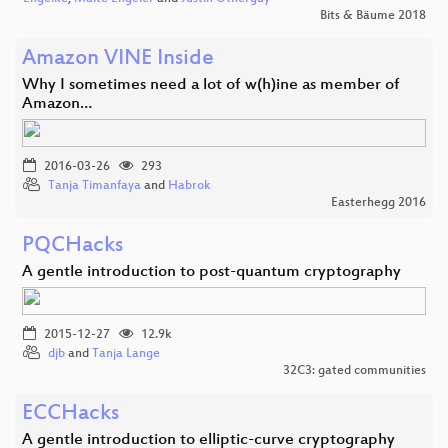
Bits & Bäume 2018
Amazon VINE Inside
Why I sometimes need a lot of w(h)ine as member of
Amazon…
2016-03-26
293
Tanja Timanfaya
and
Habrok
Easterhegg 2016
PQCHacks
A gentle introduction to post-quantum cryptography
2015-12-27
12.9k
djb
and
Tanja Lange
32C3: gated communities
ECCHacks
A gentle introduction to elliptic-curve cryptography