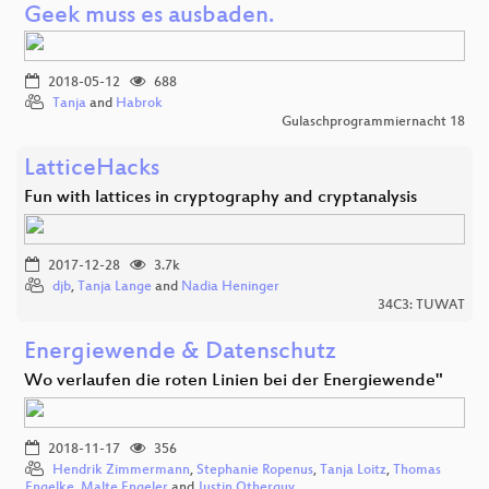
Geek muss es ausbaden.
2018-05-12
688
Tanja
and
Habrok
Gulaschprogrammiernacht 18
LatticeHacks
Fun with lattices in cryptography and cryptanalysis
2017-12-28
3.7k
djb
,
Tanja Lange
and
Nadia Heninger
34C3: TUWAT
Energiewende & Datenschutz
Wo verlaufen die roten Linien bei der Energiewende"
2018-11-17
356
Hendrik Zimmermann
,
Stephanie Ropenus
,
Tanja Loitz
,
Thomas
Engelke
,
Malte Engeler
and
Justin Otherguy