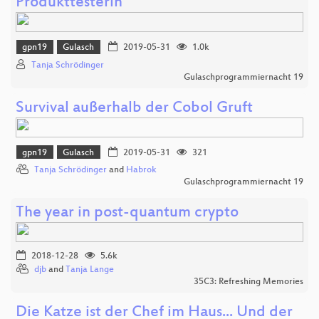
Produkttesterin
gpn19
Gulasch
2019-05-31
1.0k
Tanja Schrödinger
Gulaschprogrammiernacht 19
Survival außerhalb der Cobol Gruft
gpn19
Gulasch
2019-05-31
321
Tanja Schrödinger
and
Habrok
Gulaschprogrammiernacht 19
The year in post-quantum crypto
2018-12-28
5.6k
djb
and
Tanja Lange
35C3: Refreshing Memories
Die Katze ist der Chef im Haus... Und der