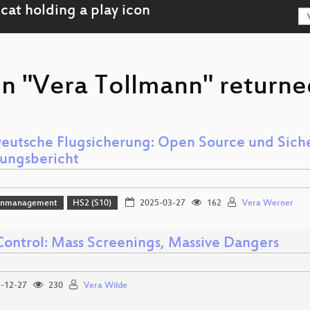
n "Vera Tollmann" returned
eutsche Flugsicherung: Open Source und Siche
rungsbericht
enmanagement
HS2 (S10)
2025-03-27
162
Vera Werner
Control: Mass Screenings, Massive Dangers
-12-27
230
Vera Wilde