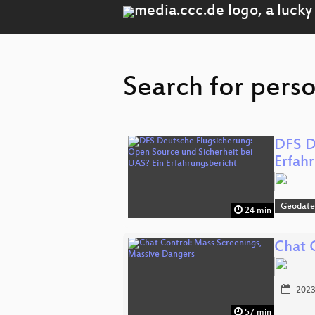
Search for perso
DFS D
Erfah
Geodat
24 min
Chat 
2023
57 min