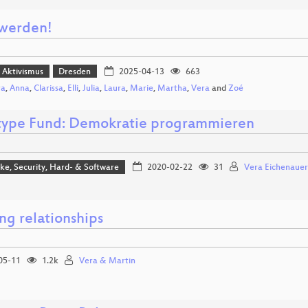
 werden!
r Aktivismus
Dresden
2025-04-13
663
ra
,
Anna
,
Clarissa
,
Elli
,
Julia
,
Laura
,
Marie
,
Martha
,
Vera
and
Zoé
type Fund: Demokratie programmieren
e, Security, Hard- & Software
2020-02-22
31
Vera Eichenauer
ng relationships
05-11
1.2k
Vera & Martin