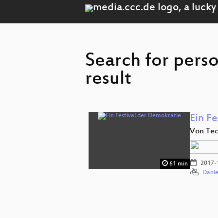
Search for pers
result
Ein F
Von Tec
2017-
61 min
Danie