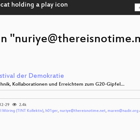
on "nuriye@thereisnotime.n
estival der Demokratie
hnik, Kollaborationen und Erreichtem zum G20-Gipfel…
12-29
2.4k
l Möring (TINT Kollektiv)
,
h01ger
,
nuriye@thereisnotime.net
,
maren@nadir.org