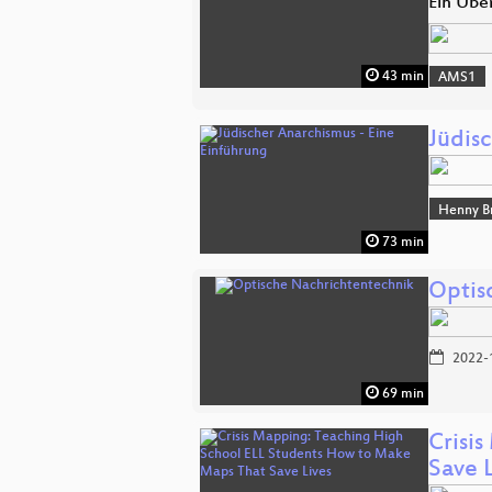
Ein Übe
43 min
AMS1
Jüdis
Henny B
73 min
Optis
2022-
69 min
Crisi
Save L