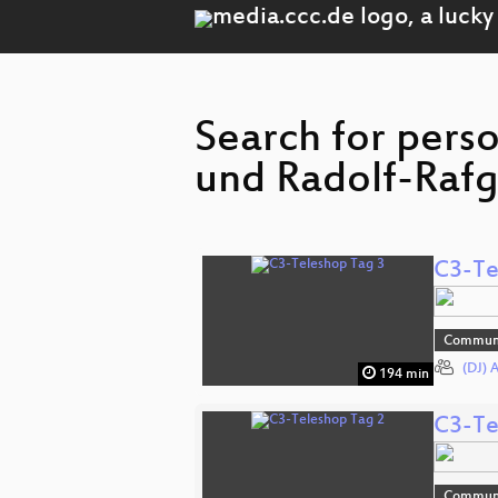
Search for perso
und Radolf-Rafgi
C3-Te
Commun
(DJ) 
194 min
C3-Te
Commun