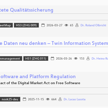
tete Qualitätssicherung
reetMap
HS3 (ZHG 009)
2026-03-27
65
Dr. Roland Olbricht
e Daten neu denken – Twin Information System
enmanagement
HS1 (ZHG 011)
2026-03-26
153
Dr. Heino R
Software and Platform Regulation
act of the Digital Market Act on Free Software
nook25-deu
2025-11-15
664
Dr. Lucas Lasota