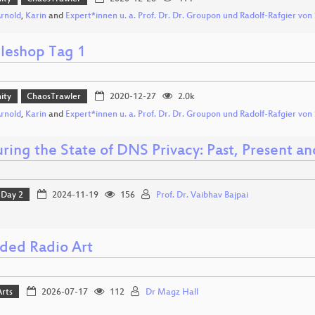
Arnold
,
Karin
and
Expert*innen u. a. Prof. Dr. Dr. Groupon und Radolf-Rafgier von
leshop Tag 1
ity
ChaosTrawler
2020-12-27
2.0k
Arnold
,
Karin
and
Expert*innen u. a. Prof. Dr. Dr. Groupon und Radolf-Rafgier von
ring the State of DNS Privacy: Past, Present an
Day 2
2024-11-19
156
Prof. Dr. Vaibhav Bajpai
ded Radio Art
Arts
2026-07-17
112
Dr Magz Hall