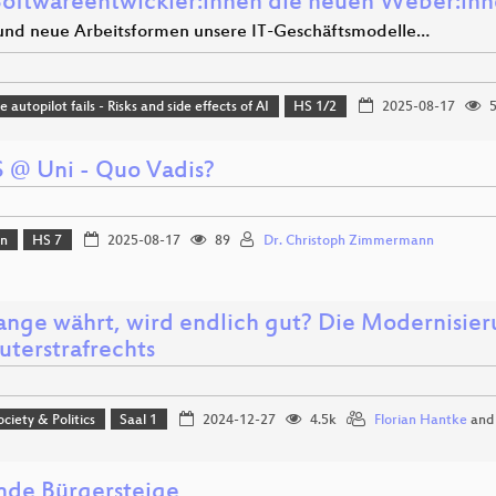
Softwareentwickler:innen die neuen Weber:in
und neue Arbeitsformen unsere IT-Geschäftsmodelle…
autopilot fails - Risks and side effects of AI
HS 1/2
2025-08-17
5
 @ Uni - Quo Vadis?
on
HS 7
2025-08-17
89
Dr. Christoph Zimmermann
ange währt, wird endlich gut? Die Modernisier
terstrafrechts
ociety & Politics
Saal 1
2024-12-27
4.5k
Florian Hantke
an
nde Bürgersteige