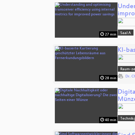
Unders
impr
Saal A
27 min
KI-ba
Raum-zei
Dr. C
28 min
Digit
Münz
Technikg
40 min