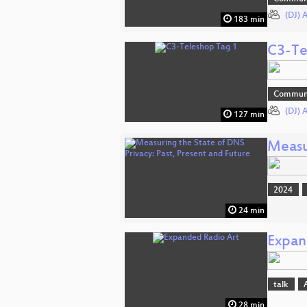
(DJ) 
183 min
C3-Te
Commun
(DJ) 
127 min
Measu
2024
24 min
Expan
talk
28 min