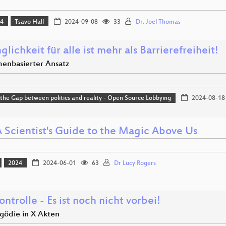
24
Tsavo Hall
2024-09-08
33
Dr. Joel Thomas
lichkeit für alle ist mehr als Barrierefreiheit!
menbasierter Ansatz
 the Gap between politics and reality - Open Source Lobbying
2024-08-18
A Scientist's Guide to the Magic Above Us
2024
2024-06-01
63
Dr Lucy Rogers
ntrolle - Es ist noch nicht vorbei!
agödie in X Akten