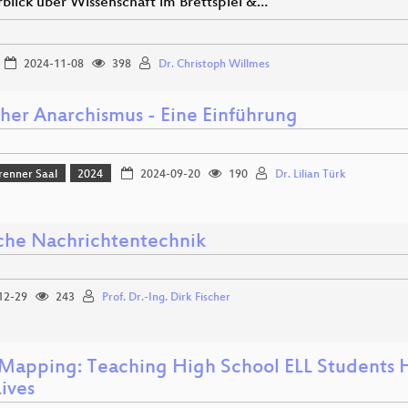
rblick über Wissenschaft im Brettspiel &…
2024-11-08
398
Dr. Christoph Willmes
cher Anarchismus - Eine Einführung
renner Saal
2024
2024-09-20
190
Dr. Lilian Türk
che Nachrichtentechnik
12-29
243
Prof. Dr.-Ing. Dirk Fischer
s Mapping: Teaching High School ELL Students
ives