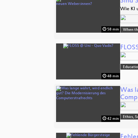
Sind 
Wie KI 
58 min
When the 
FLOSS
Educati
48 min
Was l
Compu
Ethics, S
42 min
Fehle