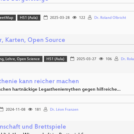
reetMap
HS1 (Aula)
2025-03-28
122
Dr. Roland Olbricht
r, Karten, Open Source
ng, Lehre, Open Science
HS1 (Aula)
2025-03-27
106
Dr. Rol
thenie kann reicher machen
schen hartnäckige Legastheniemythen gegen hilfreiche…
2024-11-08
181
Dr. Léon Franzen
nschaft und Brettspiele