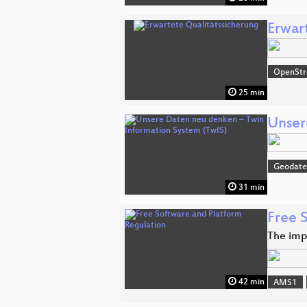
Erwar
OpenSt
25 min
Unser
Geodat
31 min
Free 
The imp
42 min
AMS1