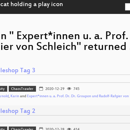
n " Expert*innen u. a. Prof
er von Schleich" returned 
leshop Tag 3
ity
ChaosTrawler
2020-12-29
745
Arnold
,
Karin
and
Expert*innen u. a. Prof. Dr. Dr. Groupon und Radolf-Rafgier von
leshop Tag 2
ity
ChaosTrawler
2020-12-28
414