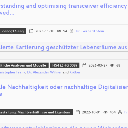
tanding and optimising transceiver efficiency 
oved…
denog17-eng
2025-11-10
54
Dr. Gerhard Stein
sierte Kartierung geschützter Lebensräume au
tliche Analysen und Modelle
HS4 (ZHG 008)
2026-03-27
68
hristopher Frank
,
Dr. Alexander Willner
and
Kröber
ale Nachhaltigkeit oder nachhaltige Digitalisie
e
estaltung, Machtverhältnisse und Eigentum
2022-10-01
454
Pr