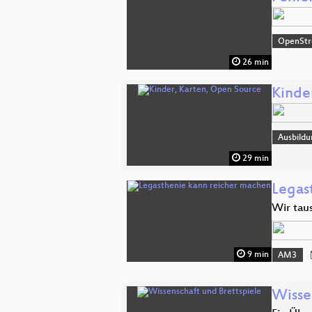
OpenSt
26 min
Kinde
Ausbildu
29 min
Legas
Wir tau
9 min
AM3
Wisse