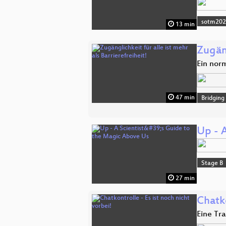
sotm20
13 min
Zugäng
Ein nor
47 min
Bridging
Up - 
Stage B
27 min
Chatko
Eine Tr