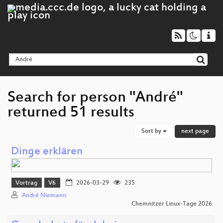
Search for person "André"
returned 51 results
Sort by
next page
Dinge erklären
Vortrag
V6
2026-03-29
235
André Niemann
Chemnitzer Linux-Tage 2026