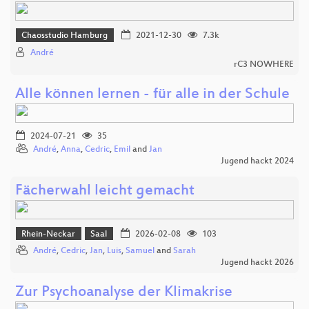
Chaosstudio Hamburg
2021-12-30
7.3k
André
rC3 NOWHERE
Alle können lernen - für alle in der Schule
2024-07-21
35
André
,
Anna
,
Cedric
,
Emil
and
Jan
Jugend hackt 2024
Fächerwahl leicht gemacht
Rhein-Neckar
Saal
2026-02-08
103
André
,
Cedric
,
Jan
,
Luis
,
Samuel
and
Sarah
Jugend hackt 2026
Zur Psychoanalyse der Klimakrise