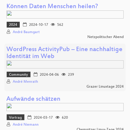
Können Daten Menschen heilen?
2024
2024-10-17
562
André Baumgart
Netzpolitischer Abend
WordPress ActivityPub – Eine nachhaltige
Identität im Web
Community
2024-04-06
239
André Menrath
Grazer Linuxtage 2024
Aufwände schätzen
Vortrag
2024-03-17
620
André Niemann
Chemnitzer Linux-Tage 2024