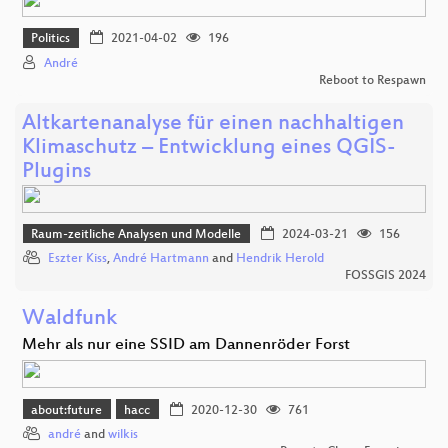
Politics
2021-04-02
196
André
Reboot to Respawn
Altkartenanalyse für einen nachhaltigen
Klimaschutz – Entwicklung eines QGIS-
Plugins
Raum-zeitliche Analysen und Modelle
2024-03-21
156
Eszter Kiss
,
André Hartmann
and
Hendrik Herold
FOSSGIS 2024
Waldfunk
Mehr als nur eine SSID am Dannenröder Forst
about:future
hacc
2020-12-30
761
andré
and
wilkis