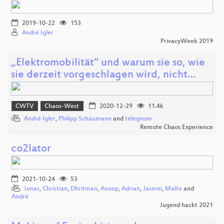
2019-10-22
153
André Igler
PrivacyWeek 2019
„Elektromobilität“ und warum sie so, wie
sie derzeit vorgeschlagen wird, nicht…
CWTV
Chaos-West
2020-12-29
11.4k
André Igler
,
Philipp Schaumann
and
telegnom
Remote Chaos Experience
co2lator
2021-10-24
53
Jonas
,
Christian
,
Dhritman
,
Anoop
,
Adrian
,
Jasmin
,
Malte
and
André
Jugend hackt 2021