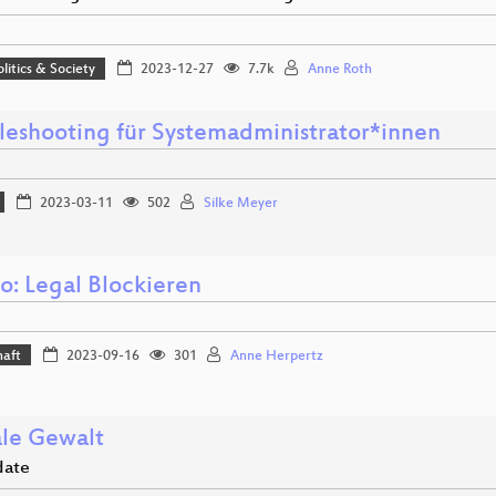
olitics & Society
2023-12-27
7.7k
Anne Roth
leshooting für Systemadministrator*innen
2023-03-11
502
Silke Meyer
o: Legal Blockieren
haft
2023-09-16
301
Anne Herpertz
ale Gewalt
date