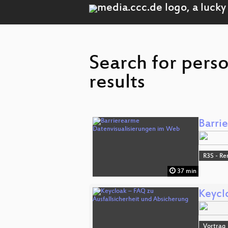
Search for pers
results
Barri
R3S - Re
37 min
Keycl
Vortrag