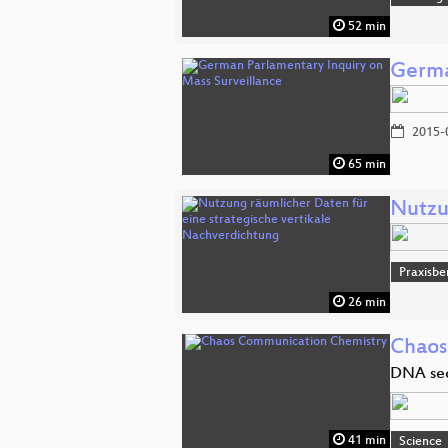
52 min
Germa
2015-
65 min
Nutzu
Praxisbe
26 min
Chaos
DNA sec
41 min
Science