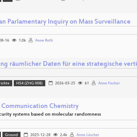
n Parlamentary Inquiry on Mass Surveillance
08-16
1.0k
Anne Roth
ng räumlicher Daten für eine strategische ver
richte
HS4 (ZHG 008)
2026-03-25
61
Anne Fischer
 Communication Chemistry
urity systems based on molecular randomness
Ground
2025-12-28
2.4k
Anne Lüscher