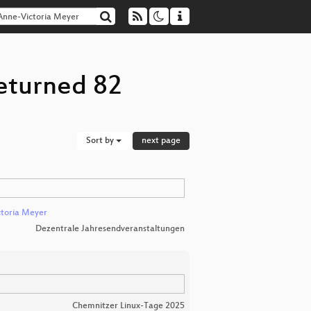
returned 82
Sort by
next page
toria Meyer
Dezentrale Jahresendveranstaltungen
g
Chemnitzer Linux-Tage 2025