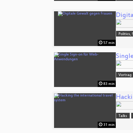
Digit
Politics,
57 min
Singl
Vortrag
83 min
Hackin
Talks
31 min