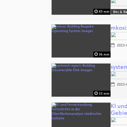
45 min
Bits & 
mkosi
2023-
36 min
syste
2023-
33 min
KI un
Gebie