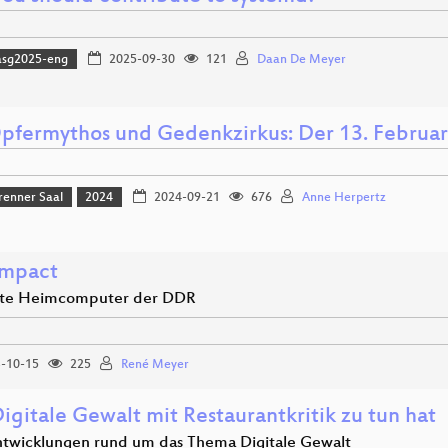
asg2025-eng
2025-09-30
121
Daan De Meyer
pfermythos und Gedenkzirkus: Der 13. Februar
renner Saal
2024
2024-09-21
676
Anne Herpertz
mpact
zte Heimcomputer der DDR
-10-15
225
René Meyer
igitale Gewalt mit Restaurantkritik zu tun hat
twicklungen rund um das Thema Digitale Gewalt