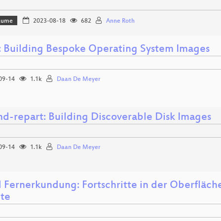
Bäume
2023-08-18
682
Anne Roth
: Building Bespoke Operating System Images
09-14
1.1k
Daan De Meyer
md-repart: Building Discoverable Disk Images
09-14
1.1k
Daan De Meyer
d Fernerkundung: Fortschritte in der Oberfläch
te