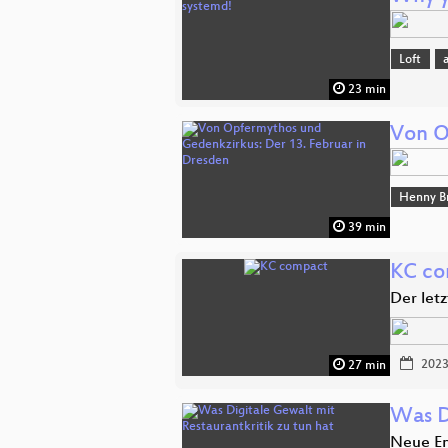
Loft
23 min
Von O
Henny B
39 min
KC co
Der let
2023
27 min
Was D
Neue En