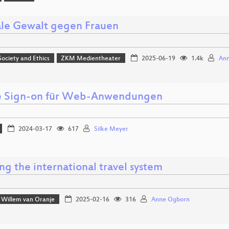
ale Gewalt gegen Frauen
 Society and Ethics
ZKM Medientheater
2025-06-19
1.4k
Ann
e Sign-on für Web-Anwendungen
2024-03-17
617
Silke Meyer
g the international travel system
Willem van Oranje
2025-02-16
316
Anne Ogborn