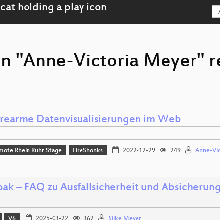
on "Anne-Victoria Meyer" 
erearme Datenvisualisierungen im Web
mote Rhein Ruhr Stage
FireShonks
2022-12-29
249
Anne-Vic
oak – FAQ zu Ausfallsicherheit und Absicherun
V6
2025-03-22
362
Silke Meyer