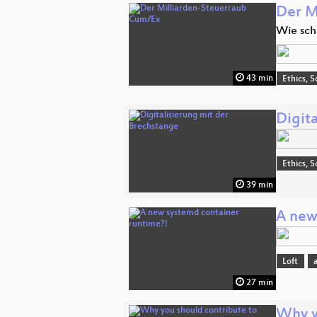
Der M
Wie schä
43 min
Ethics, S
Digit
Ethics, S
39 min
A new
Loft
27 min
Why y