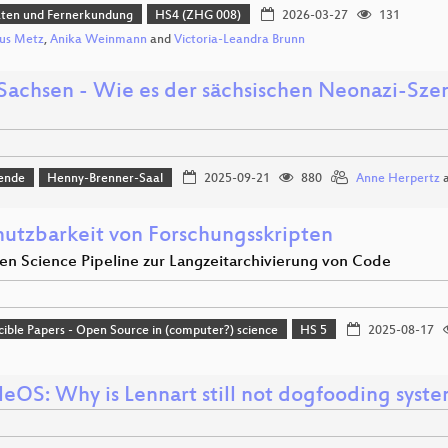
aten und Fernerkundung
HS4 (ZHG 008)
2026-03-27
131
us Metz
,
Anika Weinmann
and
Victoria-Leandra Brunn
 Sachsen - Wie es der sächsischen Neonazi-Szen
ende
Henny-Brenner-Saal
2025-09-21
880
Anne Herpertz
utzbarkeit von Forschungsskripten
en Science Pipeline zur Langzeitarchivierung von Code
ible Papers - Open Source in (computer?) science
HS 5
2025-08-17
leOS: Why is Lennart still not dogfooding syst