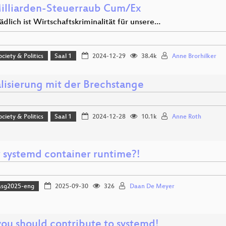
illiarden-Steuerraub Cum/Ex
dlich ist Wirtschaftskriminalität für unsere…
ociety & Politics
Saal 1
2024-12-29
38.4k
Anne Brorhilker
alisierung mit der Brechstange
ociety & Politics
Saal 1
2024-12-28
10.1k
Anne Roth
 systemd container runtime?!
asg2025-eng
2025-09-30
326
Daan De Meyer
ou should contribute to systemd!