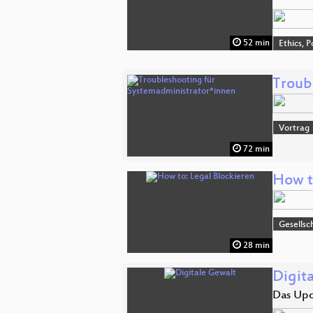
52 min
Ethics, P
Troub
Vortrag
72 min
How t
Gesellsc
28 min
Digit
Das Up