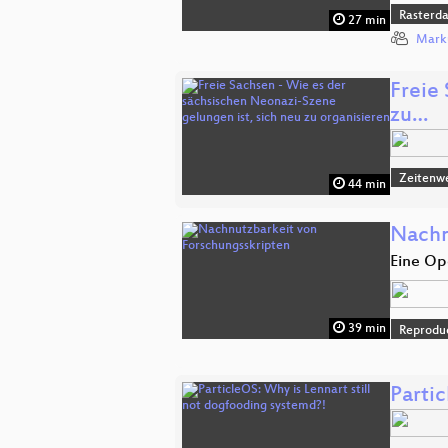
Rasterd
27 min
Mark
Freie
zu…
Zeitenw
44 min
Nachn
Eine Op
39 min
Reproduc
Partic