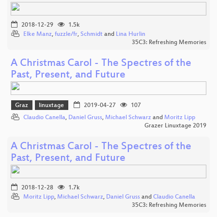
2018-12-29
1.5k
Elke Manz
,
fuzzle/fr
,
Schmidt
and
Lina Hurlin
35C3: Refreshing Memories
A Christmas Carol - The Spectres of the
Past, Present, and Future
Graz
linuxtage
2019-04-27
107
Claudio Canella
,
Daniel Gruss
,
Michael Schwarz
and
Moritz Lipp
Grazer Linuxtage 2019
A Christmas Carol - The Spectres of the
Past, Present, and Future
2018-12-28
1.7k
Moritz Lipp
,
Michael Schwarz
,
Daniel Gruss
and
Claudio Canella
35C3: Refreshing Memories