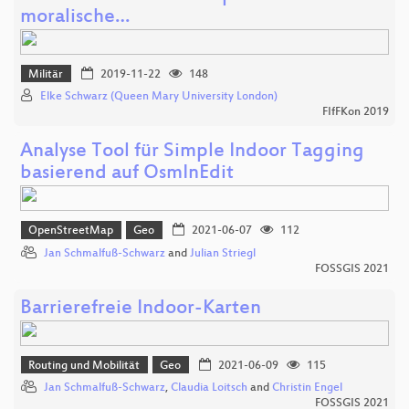
moralische…
Militär
2019-11-22
148
Elke Schwarz (Queen Mary University London)
FIfFKon 2019
Analyse Tool für Simple Indoor Tagging
basierend auf OsmInEdit
OpenStreetMap
Geo
2021-06-07
112
Jan Schmalfuß-Schwarz
and
Julian Striegl
FOSSGIS 2021
Barrierefreie Indoor-Karten
Routing und Mobilität
Geo
2021-06-09
115
Jan Schmalfuß-Schwarz
,
Claudia Loitsch
and
Christin Engel
FOSSGIS 2021