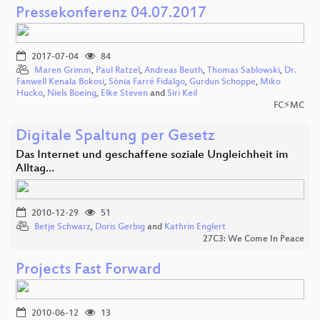
Pressekonferenz 04.07.2017
2017-07-04
84
Maren Grimm
,
Paul Ratzel
,
Andreas Beuth
,
Thomas Sablowski
,
Dr.
Fanwell Kenala Bokosi
,
Sònia Farré Fidalgo
,
Gurdun Schoppe
,
Miko
Hucko
,
Niels Boeing
,
Elke Steven
and
Siri Keil
FC⚡MC
Digitale Spaltung per Gesetz
Das Internet und geschaffene soziale Ungleichheit im
Alltag…
2010-12-29
51
Betje Schwarz
,
Doris Gerbig
and
Kathrin Englert
27C3: We Come In Peace
Projects Fast Forward
2010-06-12
13