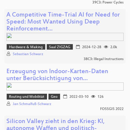
39C3: Power Cycles
A Competitive Time-Trial AI for Need for
Speed: Most Wanted Using Deep
Reinforcement…
Hardware & Making
Saal ZIGZAG
2024-12-28
2.0k
Sebastian Schwarz
38C3: Illegal Instructions
Erzeugung von Indoor-Karten-Daten
unter Berücksichtigung von…
Routing und Mobilität
Geo
2022-03-10
126
Jan Schmalfuß-Schwarz
FOSSGIS 2022
Silicon Valley zieht in den Krieg: KI,
autonome Waffen und politisch-