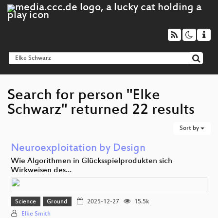
Search for person "Elke
Schwarz" returned 22 results
Sort by
Neuroexploitation by Design
Wie Algorithmen in Glücksspielprodukten sich
Wirkweisen des…
Science
Ground
2025-12-27
15.5k
Elke Smith