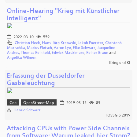
Online-Hearing "Krieg mit Künstlicher
Intelligenz"
2022-03-10
559
Christian Heck
,
Hans-Jörg Kreowski
,
Jakob Foerster
,
Christoph
Marischka
,
Marius Pletsch
,
Aaron Lye
,
Elke Schwarz
,
Jacqueline
Andres
,
Thomas Reinhold
,
Edwick Madzimure
,
Reiner Braun
and
Angelika Wilmen
Krieg und KI
Erfassung der Düsseldorfer
Gasbeleuchtung
Geo
OpenStreeetMap
2019-03-15
89
Harald Schwarz
FOSSGIS 2019
Attacking CPUs with Power Side Channels
from Software: Warum leaked hier Strom?