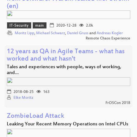
(en)
IT-Security
main
2020-12-28
2.0k
Moritz Lipp
,
Michael Schwarz
,
Daniel Gruss
and
Andreas Kogler
Remote Chaos Experience
12 years as QA in Agile Teams - what has
worked and what hasn't
Tales and experiences with people, ways of working,
and…
2018-08-25
163
Elke Moritz
FrOSCon 2018
ZombieLoad Attack
Leaking Your Recent Memory Operations on Intel CPUs