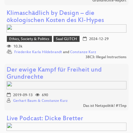
Grundrechte-Report
Klimaschädlich by Design – die
ökologischen Kosten des KI-Hypes
Ethics, Society & Politics
Saal GLITCH
2024-12-29
10.3k
Friederike Karla Hildebrandt
and
Constanze Kurz
38C3: Illegal Instructions
Der ewige Kampf für Freiheit und
Grundrechte
2019-09-13
690
Gerhart Baum & Constanze Kurz
Das ist Netzpolitik! #15np
Live Podcast: Dicke Bretter