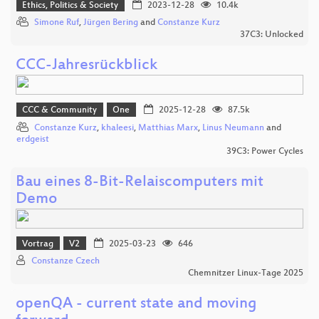
Ethics, Politics & Society
2023-12-28
10.4k
Simone Ruf
,
Jürgen Bering
and
Constanze Kurz
37C3: Unlocked
CCC-Jahresrückblick
CCC & Community
One
2025-12-28
87.5k
Constanze Kurz
,
khaleesi
,
Matthias Marx
,
Linus Neumann
and
erdgeist
39C3: Power Cycles
Bau eines 8-Bit-Relaiscomputers mit
Demo
Vortrag
V2
2025-03-23
646
Constanze Czech
Chemnitzer Linux-Tage 2025
openQA - current state and moving