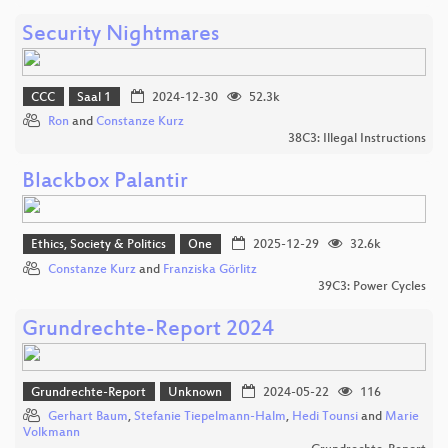
Security Nightmares
CCC
Saal 1
2024-12-30
52.3k
Ron
and
Constanze Kurz
38C3: Illegal Instructions
Blackbox Palantir
Ethics, Society & Politics
One
2025-12-29
32.6k
Constanze Kurz
and
Franziska Görlitz
39C3: Power Cycles
Grundrechte-Report 2024
Grundrechte-Report
Unknown
2024-05-22
116
Gerhart Baum
,
Stefanie Tiepelmann-Halm
,
Hedi Tounsi
and
Marie
Volkmann