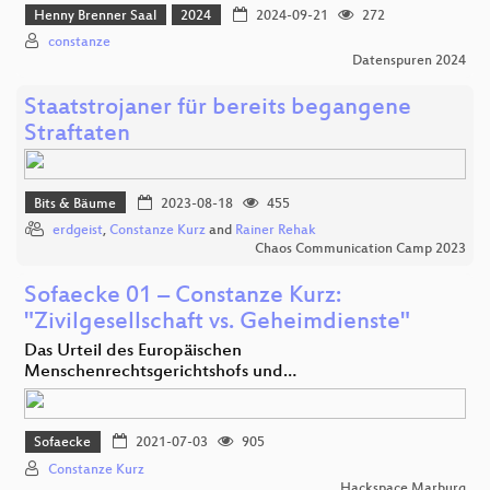
Henny Brenner Saal
2024
2024-09-21
272
constanze
Datenspuren 2024
Staatstrojaner für bereits begangene
Straftaten
Bits & Bäume
2023-08-18
455
erdgeist
,
Constanze Kurz
and
Rainer Rehak
Chaos Communication Camp 2023
Sofaecke 01 – Constanze Kurz:
"Zivilgesellschaft vs. Geheimdienste"
Das Urteil des Europäischen
Menschenrechtsgerichtshofs und…
Sofaecke
2021-07-03
905
Constanze Kurz
Hackspace Marburg