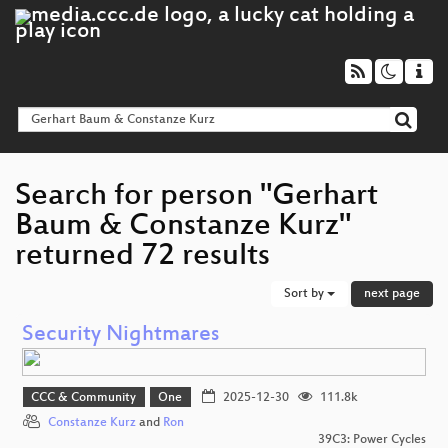
Search for person "Gerhart
Baum & Constanze Kurz"
returned 72 results
Sort by
next page
Security Nightmares
CCC & Community
One
2025-12-30
111.8k
Constanze Kurz
and
Ron
39C3: Power Cycles