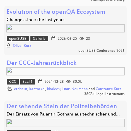
Evolution of the openQA Ecosystem
Changes since the last years
openSUSE
Gallerie
2026-06-25
23
Oliver Kurz
openSUSE Conference 2026
Der CCC-Jahresrückblick
CCC
Saal 1
2024-12-28
30.0k
erdgeist
,
kantorkel
,
khaleesi
,
Linus Neumann
and
Constanze Kurz
38C3: Illegal Instructions
Der sehende Stein der Polizeibehörden
Der Einsatz von Palantir Gotham aus technischer und…