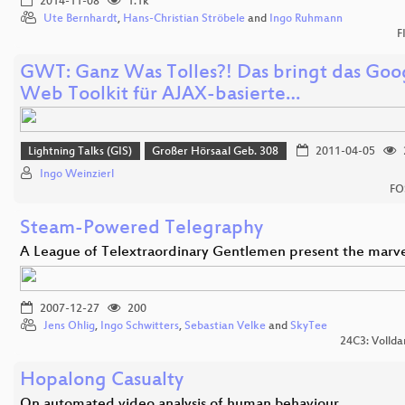
2014-11-08
1.1k
Ute Bernhardt
,
Hans-Christian Ströbele
and
Ingo Ruhmann
F
GWT: Ganz Was Tolles?! Das bringt das Goo
Web Toolkit für AJAX-basierte…
Lightning Talks (GIS)
Großer Hörsaal Geb. 308
2011-04-05
Ingo Weinzierl
FO
Steam-Powered Telegraphy
A League of Telextraordinary Gentlemen present the marv
2007-12-27
200
Jens Ohlig
,
Ingo Schwitters
,
Sebastian Velke
and
SkyTee
24C3: Vollda
Hopalong Casualty
On automated video analysis of human behaviour