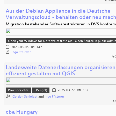
OpenLa
Aus der Debian Appliance in die Deutsche
Verwaltungscloud - behalten oder neu mac
Migration bestehender Softwarestrukturen in DVS konfor
Open your Windows for a breeze of fresh air - Open Source in public admin
2023-08-06
142
Ingo Steuwer
Fr
Landesweite Datenerfassungen organisieren
effizient gestalten mit QGIS
Praxisberichte
HS3 (S1)
2025-03-27
132
Gordon Schlolaut
and
Ingo Pfisterer
FO
cba Hungary