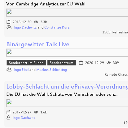
Von Cambridge Analytica zur EU-Wahl
2018-12-30
2.3k
Ingo Dachwitz
and
Constanze Kurz
35C3: Refreshi
Binärgewitter Talk Live
Sendezentrum Bühne
Sendezentrum
2020-12-29
309
Ingo Ebel
and
Markus Schlichting
Remote Chaos
Lobby-Schlacht um die ePrivacy-Verordnun
Die EU hat die Wahl: Schutz von Menschen oder von…
2017-12-27
1.6k
Ingo Dachwitz
34