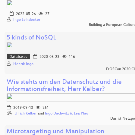
2022-05-26
27
Ingo Leindecker
Building a European Cultur
5 kinds of NoSQL
Databases
2020-08-23
116
Henrik Ingo
FrOSCon 2020 Cl
Wie stehts um den Datenschutz und die
Informationsfreiheit, Herr Kelber?
2019-09-13
261
Ulrich Kelber
and
Ingo Dachwitz & Lea Pfau
Das ist Netzpo
Microtargeting und Manipulation