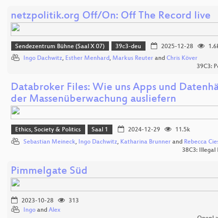
netzpolitik.org Off/On: Off The Record live
Sendezentrum Bühne (Saal X 07)
39c3-deu
2025-12-28
1.6
Ingo Dachwitz
,
Esther Menhard
,
Markus Reuter
and
Chris Köver
39C3: P
Databroker Files: Wie uns Apps und Datenh
der Massenüberwachung ausliefern
Ethics, Society & Politics
Saal 1
2024-12-29
11.5k
Sebastian Meineck
,
Ingo Dachwitz
,
Katharina Brunner
and
Rebecca Cies
38C3: Illegal
Pimmelgate Süd
2023-10-28
313
Ingo
and
Alex