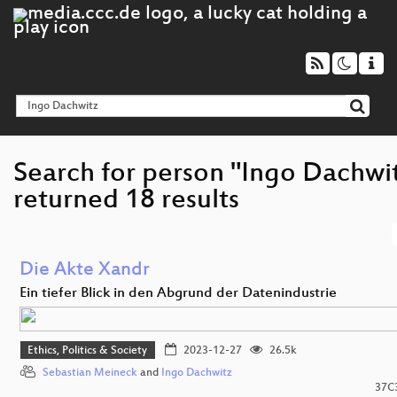
Search for person "Ingo Dachwi
returned 18 results
Die Akte Xandr
Ein tiefer Blick in den Abgrund der Datenindustrie
Ethics, Politics & Society
2023-12-27
26.5k
Sebastian Meineck
and
Ingo Dachwitz
37C