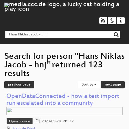
Search for person "Hans Niklas
Jacob - hnj" returned 123
results
previous page
Sort by
next page
OpenDataConnected - how a test import
run escalated into a community
Open Source
2023-05-28
12
Hans de Raad