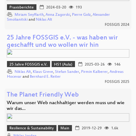
Praxisberichte
2024-03-20
193
Miriam Seyffarth
,
Anna Zagorski
,
Pierre Golz
,
Alexander
Smolianitski
and
Niklas Alt
FOSSGIS 2024
25 Jahre FOSSGIS e.V. - was haben wir
geschafft und wo wollen wir hin
25 Jahre FOSSGIS e.V.
HS1 (Aula)
2025-03-26
146
Niklas Alt
,
Klaus Greve
,
Stefan Sander
,
Pirmin Kalberer
,
Andreas
Hocevar
and
Bernhard E. Reiter
FOSSGIS 2025
The Planet Friendly Web
Warum unser Web nachhaltiger werden muss und wie
wir das…
Resilience & Sustainability
Main
2019-12-29
1.6k
Niklas Jordan