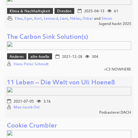
Klima & Nachhaltigkeit
Dresden
2025-04-13
61
Elias
,
Egor
,
Kurt
,
Lennard
,
Liam
,
Niklas
,
Oskar
and
Simon
Jugend hackt 2025
The Carbon Sink Solution(s)
Anderes
alte-hoelle
2021-12-28
304
Hans-Peter Schmidt
rC3 NOWHERE
11 Leben – Die Welt von Uli Hoeneß
2021-07-05
3.1k
Max-Jacob Ost
Podcasterei DACH
Cookie Crumbler