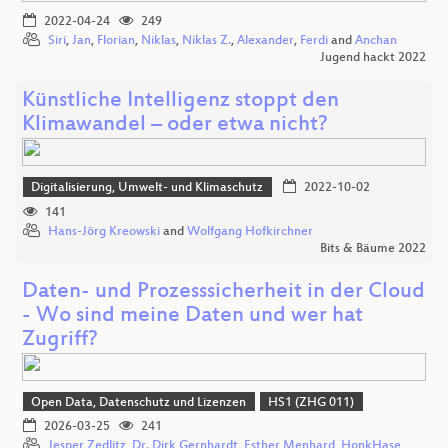
2022-04-24
249
Siri
,
Jan
,
Florian
,
Niklas
,
Niklas Z.
,
Alexander
,
Ferdi
and
Anchan
Jugend hackt 2022
Künstliche Intelligenz stoppt den
Klimawandel – oder etwa nicht?
Digitalisierung, Umwelt- und Klimaschutz
2022-10-02
141
Hans-Jörg Kreowski
and
Wolfgang Hofkirchner
Bits & Bäume 2022
Daten- und Prozesssicherheit in der Cloud
- Wo sind meine Daten und wer hat
Zugriff?
Open Data, Datenschutz und Lizenzen
HS1 (ZHG 011)
2026-03-25
241
Jesper Zedlitz
,
Dr. Dirk Gernhardt
,
Esther Menhard
,
HonkHase