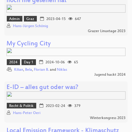
noch nie gesehen hat
Admin
Graz
2023-04-15
647
Hans-Jürgen Schönig
Grazer Linuxtage 2023
My Cycling City
2024
Day 1
2024-10-06
65
Kilian
,
Bela
,
Florian B.
and
Niklas
Jugend hackt 2024
E-ID – alles gut oder was?
Recht & Politik
2023-02-24
379
Hans-Peter Oeri
Winterkongress 2023
Local Emission Framework - Klimaschutz