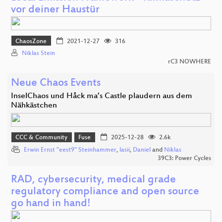
vor deiner Haustür
ChaosZone
2021-12-27
316
Niklas Stein
rC3 NOWHERE
Neue Chaos Events
InselChaos und Håck ma’s Castle plaudern aus dem
Nähkästchen
CCC & Community
Fuse
2025-12-28
2.6k
Erwin Ernst "eest9" Steinhammer
,
lasii
,
Daniel
and
Niklas
39C3: Power Cycles
RAD, cybersecurity, medical grade
regulatory compliance and open source
go hand in hand!