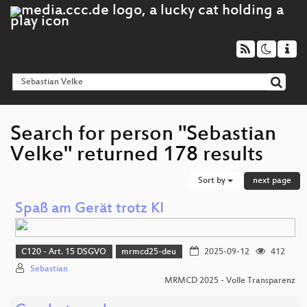
Search for person "Sebastian
Velke" returned 178 results
Sort by
next page
Spaß am Gerät trotz KI
C120 - Art. 15 DSGVO
mrmcd25-deu
2025-09-12
412
Sebastian
MRMCD 2025 - Volle Transparenz