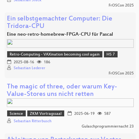
Sebastian Steck
FrOSCon 2025
Ein selbstgemachter Computer: Die
Tridora-CPU
Eine neo-retro-homebrew-FPGA-CPU für Pascal
Retro-Computing - VAXination becoming cool again
HS 7
2025-08-16
186
Sebastian Lederer
FrOSCon 2025
The magic of three, oder warum Key-
Value-Stores uns nicht retten
Science
ZKM Vortragssaal
2025-06-19
587
Sebastian Ritterbusch
Gulaschprogrammiernacht 23