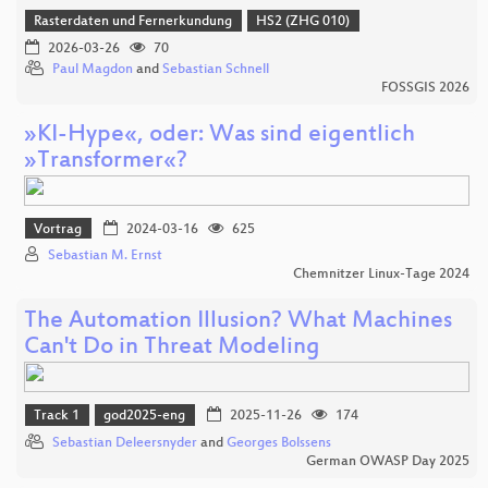
Rasterdaten und Fernerkundung
HS2 (ZHG 010)
2026-03-26
70
Paul Magdon
and
Sebastian Schnell
FOSSGIS 2026
»KI-Hype«, oder: Was sind eigentlich
»Transformer«?
Vortrag
2024-03-16
625
Sebastian M. Ernst
Chemnitzer Linux-Tage 2024
The Automation Illusion? What Machines
Can't Do in Threat Modeling
Track 1
god2025-eng
2025-11-26
174
Sebastian Deleersnyder
and
Georges Bolssens
German OWASP Day 2025