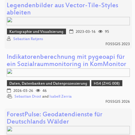
Legendenbilder aus Vector-Tile-Styles
ableiten
Kartographie und Visualisierung
2023-03-16
95
Sebastian Ratjens
FOSSGIS 2023
Indikatorenberechnung mit pygeoapi für
ein Sozialraummonitoring in KomMonitor
Daten, Datenbanken und Datenprozessierung
HS4 (ZHG 008)
2026-03-26
46
Sebastian Drost
and
Isabell Zerria
FOSSGIS 2026
ForestPulse: Geodatendienste für
Deutschlands Wälder