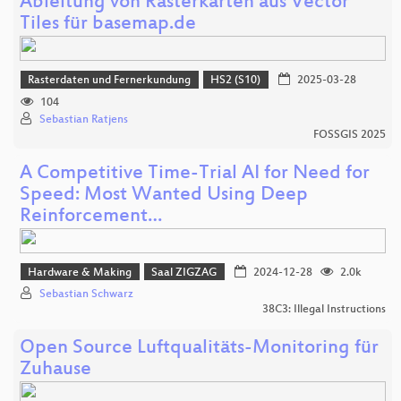
Ableitung von Rasterkarten aus Vector
Tiles für basemap.de
Rasterdaten und Fernerkundung
HS2 (S10)
2025-03-28
104
Sebastian Ratjens
FOSSGIS 2025
A Competitive Time-Trial AI for Need for
Speed: Most Wanted Using Deep
Reinforcement…
Hardware & Making
Saal ZIGZAG
2024-12-28
2.0k
Sebastian Schwarz
38C3: Illegal Instructions
Open Source Luftqualitäts-Monitoring für
Zuhause