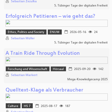
Sebastian Zezulka
5. Tübinger Tage der digitalen Freiheit
Erfolgreich Petitieren – wie geht das?
Ethics, Politics and Society
ENUM
2026-05-16
24
Sebastian Müller
5. Tübinger Tage der digitalen Freiheit
A Train Ride Through Evolution
Forschung und Wissenschaft
Hörsaal
2025-09-20
142
Sebastian Markert
Mega-Knowledgecamp 2025
Quelltext-Klage als Verbraucher
Culture
HS 7
2025-08-17
187