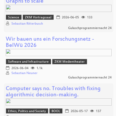
Graphs to scale
Science
ZKM Vortragssaal
2026-06-05
133
Sebastian Ritterbusch
Gulaschprogrammiernacht 24
Wir bauen uns ein Forschungsnetz -
BelWü 2026
Software and Infrastructure
ZKM Medientheater
2026-06-04
1.1k
Sebastian Neuner
Gulaschprogrammiernacht 24
Computer says no. Troubles with fixing
algorithmic decision-making.
Ethics, Politics and Society
BOOL
2026-05-17
137