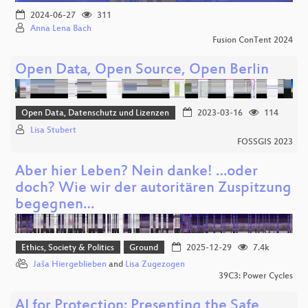
2024-06-27
311
Anna Lena Bach
Fusion ConTent 2024
Open Data, Open Source, Open Berlin
Open Data, Datenschutz und Lizenzen
2023-03-16
114
Lisa Stubert
FOSSGIS 2023
Aber hier Leben? Nein danke! …oder
doch? Wie wir der autoritären Zuspitzung
begegnen…
Ethics, Society & Politics
Ground
2025-12-29
7.4k
Jaša Hiergeblieben
and
Lisa Zugezogen
39C3: Power Cycles
AI for Protection: Presenting the Safe