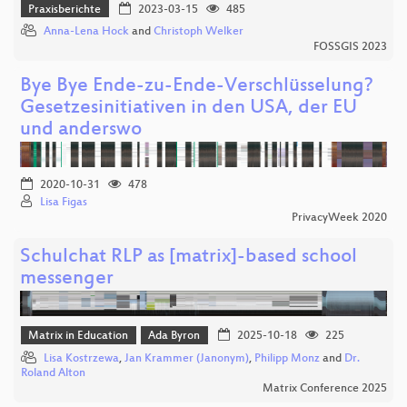
Praxisberichte
2023-03-15
485
Anna-Lena Hock
and
Christoph Welker
FOSSGIS 2023
Bye Bye Ende-zu-Ende-Verschlüsselung?
Gesetzesinitiativen in den USA, der EU
und anderswo
2020-10-31
478
Lisa Figas
PrivacyWeek 2020
Schulchat RLP as [matrix]-based school
messenger
Matrix in Education
Ada Byron
2025-10-18
225
Lisa Kostrzewa
,
Jan Krammer (Janonym)
,
Philipp Monz
and
Dr.
Roland Alton
Matrix Conference 2025