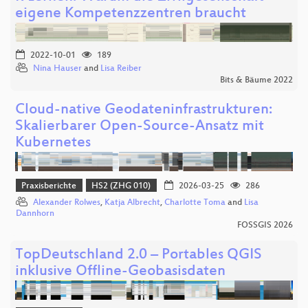
eigene Kompetenzzentren braucht
2022-10-01
189
Nina Hauser
and
Lisa Reiber
Bits & Bäume 2022
Cloud-native Geodateninfrastrukturen:
Skalierbarer Open-Source-Ansatz mit
Kubernetes
Praxisberichte
HS2 (ZHG 010)
2026-03-25
286
Alexander Rolwes
,
Katja Albrecht
,
Charlotte Toma
and
Lisa
Dannhorn
FOSSGIS 2026
TopDeutschland 2.0 – Portables QGIS
inklusive Offline-Geobasisdaten