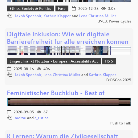
Ethics, Society & Politics
Fuse
2025-12-28
3.0k
Jakob Sponholz
,
Kathrin Klapper
and
Lena Christina Müller
39C3: Power Cycles
Digitale Inklusion: Wie wir digitale
Barrierefreiheit für alle erreichen können
Eingeschränkt Nutzbar - European Accessibility Act
HS 5
2025-08-16
406
Jakob Sponholz
,
Lena Christina Müller
and
Kathrin Klapper
FrOSCon 2025
Feministischer Buchklub - Best of
2020-09-05
67
melzai
and
c_ristina
Push to Talk
R Lernen: Warum die Zivilgesellschaft