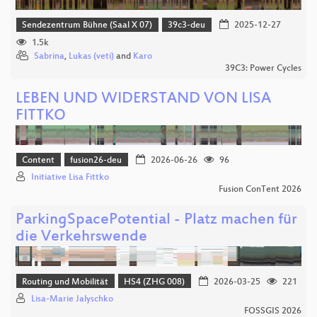
Sendezentrum Bühne (Saal X 07)
39c3-deu
2025-12-27
1.5k
Sabrina
,
Lukas (veti)
and
Karo
39C3: Power Cycles
LEBEN UND WIDERSTAND VON LISA
FITTKO
Content
fusion26-deu
2026-06-26
96
Initiative Lisa Fittko
Fusion ConTent 2026
ParkingSpacePotential - Platz machen für
die Verkehrswende
Routing und Mobilität
HS4 (ZHG 008)
2026-03-25
221
Lisa-Marie Jalyschko
FOSSGIS 2026