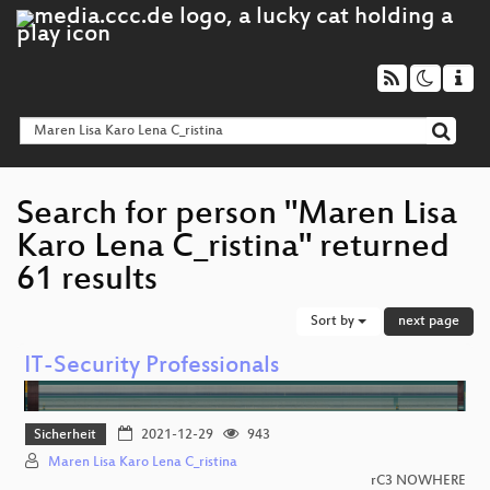
Search for person "Maren Lisa
Karo Lena C_ristina" returned
61 results
Sort by
next page
IT-Security Professionals
Sicherheit
2021-12-29
943
Maren Lisa Karo Lena C_ristina
rC3 NOWHERE