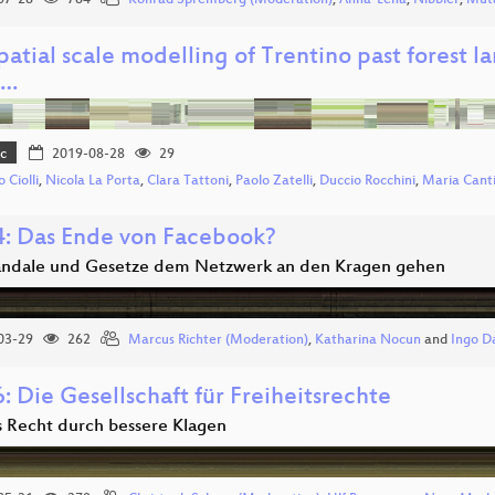
07-28
784
Konrad Spremberg (Moderation)
,
Anna-Lena
,
Nibbler
,
Mut
spatial scale modelling of Trentino past fores
e…
c
2019-08-28
29
 Ciolli
,
Nicola La Porta
,
Clara Tattoni
,
Paolo Zatelli
,
Duccio Rocchini
,
Maria Canti
: Das Ende von Facebook?
ndale und Gesetze dem Netzwerk an den Kragen gehen
03-29
262
Marcus Richter (Moderation)
,
Katharina Nocun
and
Ingo D
 Die Gesellschaft für Freiheitsrechte
s Recht durch bessere Klagen