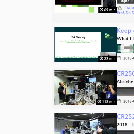
Digital 
Chris
69 min
Prof. Dr.
Keep 
What I 
2018-
22 min
CR250
Absiche
2018-
118 min
CR252:
2018 – 