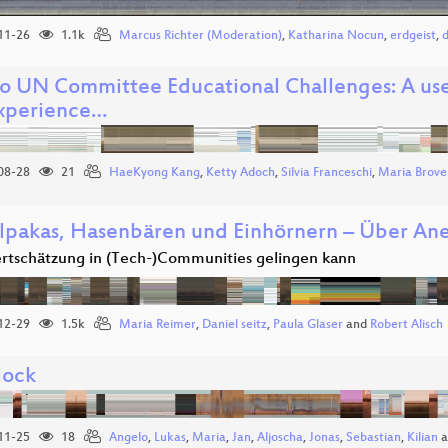
11-26
1.1k
Marcus Richter (Moderation)
,
Katharina Nocun
,
erdgeist
,
 UN Committee Educational Challenges: A use 
xperience…
08-28
21
HaeKyong Kang
,
Ketty Adoch
,
Silvia Franceschi
,
Maria Brovel
lpakas, Hasenbären und Einhörnern – Über An
tschätzung in (Tech-)Communities gelingen kann
12-29
1.5k
Maria Reimer
,
Daniel seitz
,
Paula Glaser
and
Robert Alisch
lock
11-25
18
Angelo
,
Lukas
,
Maria
,
Jan
,
Aljoscha
,
Jonas
,
Sebastian
,
Kilian
a