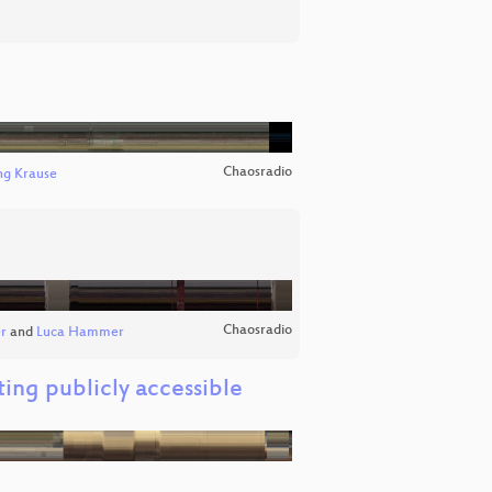
Chaosradio
ng Krause
Chaosradio
er
and
Luca Hammer
ing publicly accessible