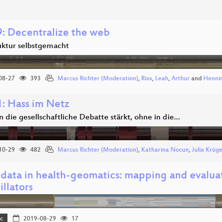
: Decentralize the web
ruktur selbstgemacht
08-27
393
Marcus Richter (Moderation)
,
Rixx
,
Leah
,
Arthur
and
Henni
: Hass im Netz
 die gesellschaftliche Debatte stärkt, ohne in die…
10-29
482
Marcus Richter (Moderation)
,
Katharina Nocun
,
Julia Krüg
data in health-geomatics: mapping and evaluat
illators
c
2019-08-29
17