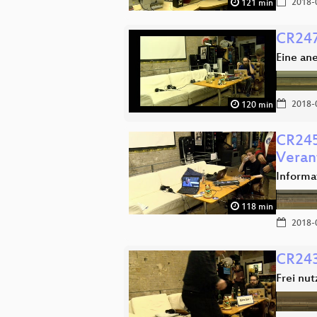
2018-
121 min
CR247
Eine an
2018-
120 min
CR245
Veran
Informa
118 min
2018-
CR243
Frei nu