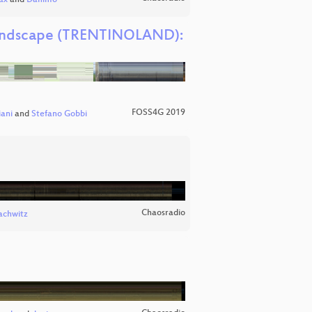
ax
and
Danimo
t landscape (TRENTINOLAND):
FOSS4G 2019
ani
and
Stefano Gobbi
Chaosradio
achwitz