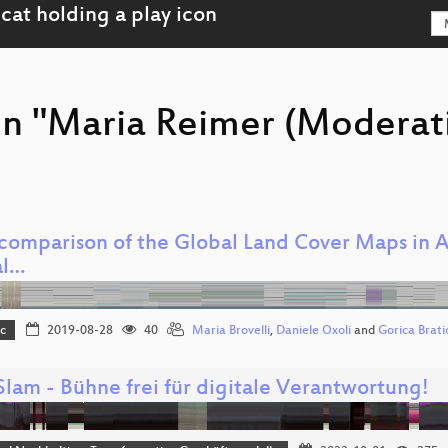
on "Maria Reimer (Moderat
-comparison of the Global Land Cover Maps in 
al…
c
2019-08-28
40
Maria Brovelli
,
Daniele Oxoli
and
Gorica Brati
lam - Bühne frei für digitale Verantwortung!