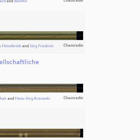
Chaosradio
ard
and
danimo
Chaosradio
 Hövelbrink
and
Jörg Friedrich
llschaftliche
Chaosradio
ehak
and
Hans-Jörg Kreowski