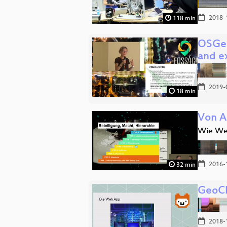
2018-
118 min
OSGeo
and e
2019-
18 min
Von A
Wie Wer
2016-
32 min
GeoC
2018-