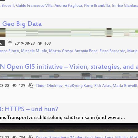
 Brovelli
,
Guido Francesco Villa
,
Andrea Pagliosa
,
Piero Brambilla
,
Enrico Gianluc
 Geo Big Data
c
2019-08-29
109
esco Pirotti
,
Michele Munfò
,
Mattia Crespi
,
Antonio Pepe
,
Piero Boccardo
,
Maria 
N Open GIS initiative – Vision, strategies, and
08-28
129
Timur Obukhov
,
HaeKyong Kang
,
Rick Arias
,
Maria Brovelli
: HTTPS – und nun?
ns Transportverschlüsselung schützen kann (und wovor…