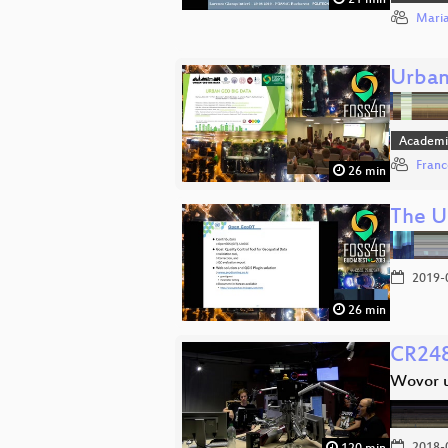
21 min
Maria
Urban
Academi
Franc
26 min
The U
2019-
26 min
CR248
Wovor u