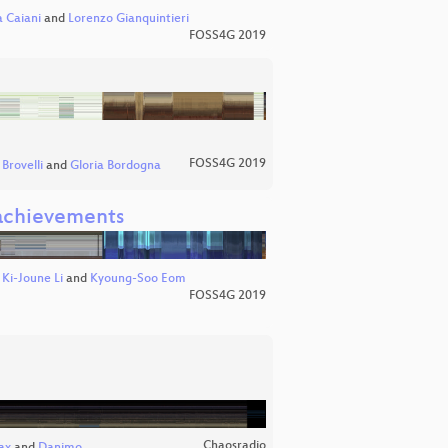
a Caiani
and
Lorenzo Gianquintieri
FOSS4G 2019
FOSS4G 2019
Brovelli
and
Gloria Bordogna
 achievements
,
Ki-Joune Li
and
Kyoung-Soo Eom
FOSS4G 2019
Chaosradio