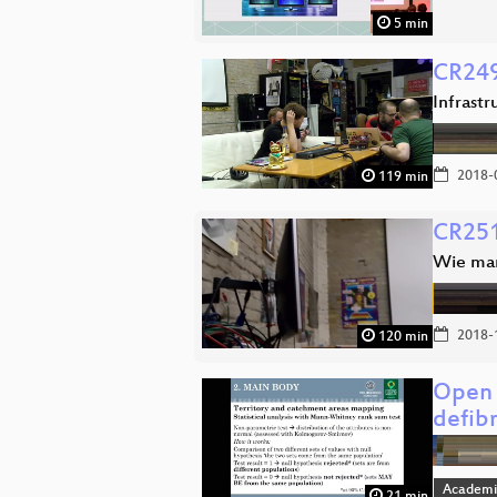
5 min
CR249
Infrast
2018-
119 min
CR251
Wie man
2018-
120 min
Open 
defibr
Academi