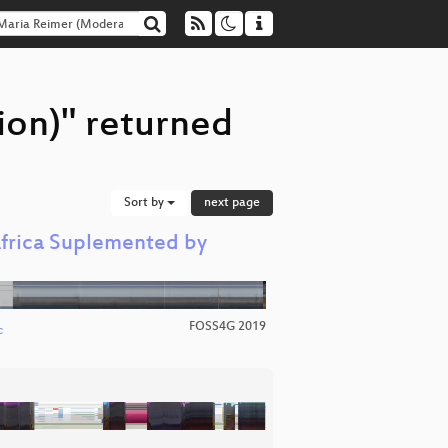
ion)" returned
Sort by
next page
Africa Suplemented by
FOSS4G 2019
c