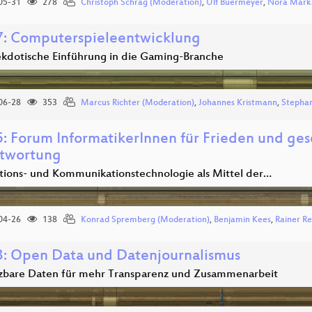
05-31
278
Christoph Schrag (Moderation)
,
Ulf Buermeyer
,
Nora Mark
: Computerspieleentwicklung
ekdotische Einführung in die Gaming-Branche
06-28
353
Marcus Richter (Moderation)
,
Johannes Kristmann
,
Stephan
: Forum InformatikerInnen für Frieden und gese
twortung
tions- und Kommunikationstechnologie als Mittel der…
04-26
138
Konrad Spremberg (Moderation)
,
Benjamin Kees
,
Rainer R
: Open Data und Datenjournalismus
tzbare Daten für mehr Transparenz und Zusammenarbeit