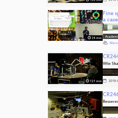
2018-
120 min
Fine 
a cas
Academi
24 min
Marco
CR244
Wie Ska
2018-
121 min
CR246:
Bessere