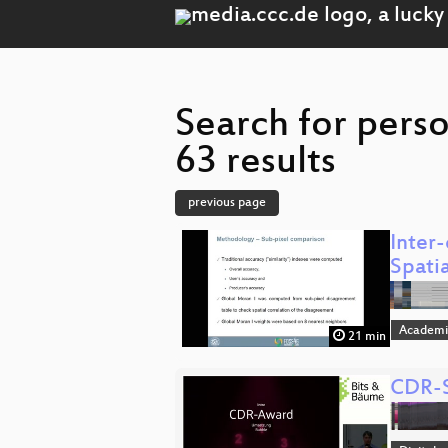
Search for pers
63 results
previous page
Inter
Spati
Academi
21 min
CDR-S