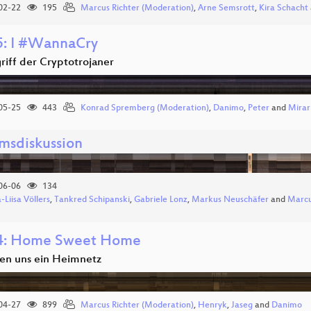
02-22
195
Marcus Richter (Moderation)
,
Arne Semsrott
,
Kira Schacht
: I #WannaCry
riff der Cryptotrojaner
05-25
443
Konrad Spremberg (Moderation)
,
Danimo
,
Peter
and
Mirar
msdiskussion
06-06
134
-Liisa Völlers
,
Tankred Schipanski
,
Gabriele Lonz
,
Markus Neuschäfer
and
Marcu
4: Home Sweet Home
en uns ein Heimnetz
04-27
899
Marcus Richter (Moderation)
,
Henryk
,
Jaseg
and
Danimo