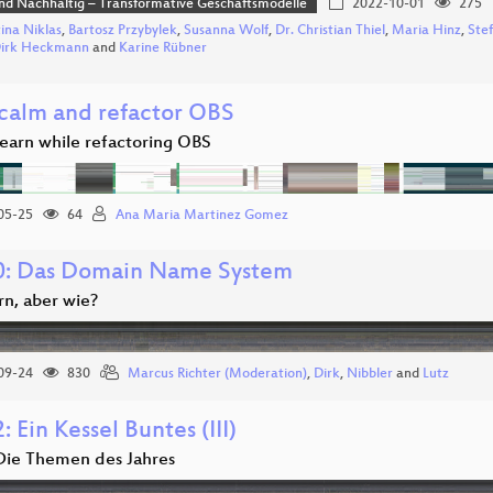
und Nachhaltig – Transformative Geschäftsmodelle
2022-10-01
275
tina Niklas
,
Bartosz Przybylek
,
Susanna Wolf
,
Dr. Christian Thiel
,
Maria Hinz
,
Ste
 Dirk Heckmann
and
Karine Rübner
calm and refactor OBS
learn while refactoring OBS
05-25
64
Ana Maria Martinez Gomez
: Das Domain Name System
rn, aber wie?
09-24
830
Marcus Richter (Moderation)
,
Dirk
,
Nibbler
and
Lutz
 Ein Kessel Buntes (III)
Die Themen des Jahres