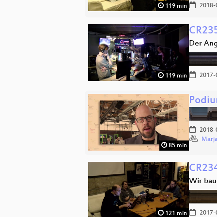
2018-
119 min
CR235
Der Ang
2017-
119 min
Podiu
2018-
Marja
85 min
CR23
Wir bau
2017-
121 min