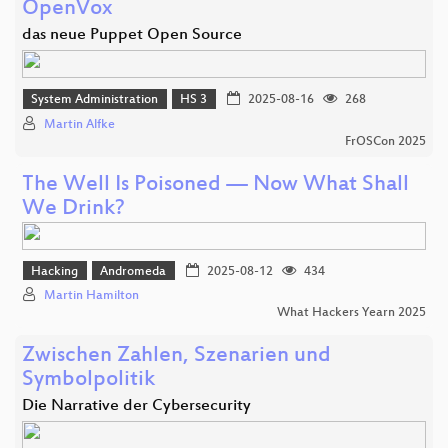
OpenVox
das neue Puppet Open Source
System Administration
HS 3
2025-08-16
268
Martin Alfke
FrOSCon 2025
The Well Is Poisoned — Now What Shall
We Drink?
Hacking
Andromeda
2025-08-12
434
Martin Hamilton
What Hackers Yearn 2025
Zwischen Zahlen, Szenarien und
Symbolpolitik
Die Narrative der Cybersecurity