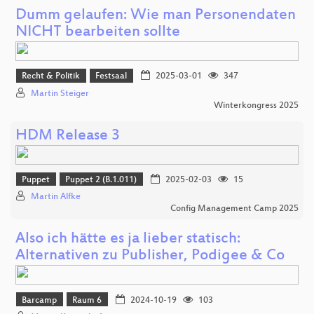
Dumm gelaufen: Wie man Personendaten
NICHT bearbeiten sollte
Recht & Politik
Festsaal
2025-03-01
347
Martin Steiger
Winterkongress 2025
HDM Release 3
Puppet
Puppet 2 (B.1.011)
2025-02-03
15
Martin Alfke
Config Management Camp 2025
Also ich hätte es ja lieber statisch:
Alternativen zu Publisher, Podigee & Co
Barcamp
Raum 6
2024-10-19
103