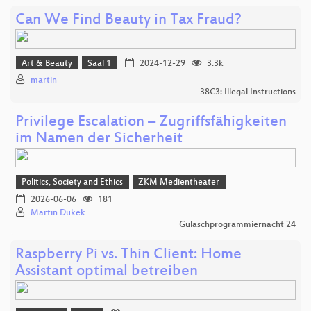
Can We Find Beauty in Tax Fraud?
Art & Beauty
Saal 1
2024-12-29
3.3k
martin
38C3: Illegal Instructions
Privilege Escalation – Zugriffsfähigkeiten
im Namen der Sicherheit
Politics, Society and Ethics
ZKM Medientheater
2026-06-06
181
Martin Dukek
Gulaschprogrammiernacht 24
Raspberry Pi vs. Thin Client: Home
Assistant optimal betreiben