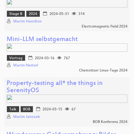
Stage B
2024
2024-05-31
314
Martin Hamilton
Electromagnetic Field 2024
Mini-LLM selbstgemacht
Vortrag
2024-03-16
767
Martin Neitzel
Chemnitzer Linux-Tage 2024
Property-testing all* the things in
SerenityOS
Talk
BOB
2024-03-15
67
Martin Janiczek
BOB Konferenz 2024