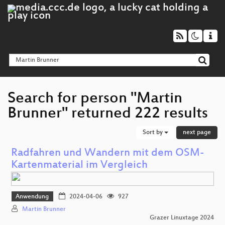
Search for person "Martin
Brunner" returned 222 results
Sort by
next page
Radfahren und Wandern mit dem OSM-
Kartenmaterial im Vergleich
Anwendung
2024-04-06
927
Martin Brunner
Grazer Linuxtage 2024