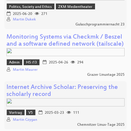
Politics, Society and Ethics
ZKM Medientheater
2025-06-20
271
Martin Dukek
Gulaschprogrammiernacht 23
Monitoring Systems via Checkmk / Beszel
and a software defined network (tailscale)
Admin
HS i13
2025-04-26
294
Martin Maurer
Grazer Linuxtage 2025
Internet Archive Scholar: Preserving the
scholarly record
Vortrag
V5
2025-03-23
111
Martin Czygan
Chemnitzer Linux-Tage 2025