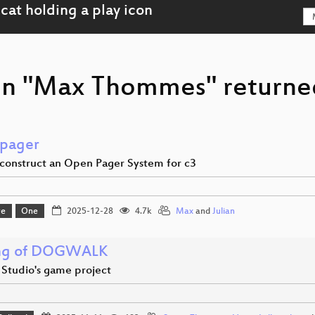
on "Max Thommes" returned
pager
construct an Open Pager System for c3
re
One
2025-12-28
4.7k
Max
and
Julian
ng of DOGWALK
 Studio's game project