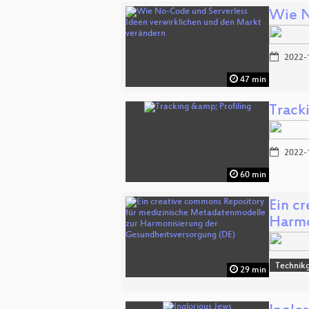
Wie N
2022-
47 min
Tracki
2022-
60 min
Ein c
Harmo
Technikg
29 min