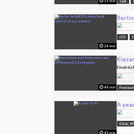
53 min
Talk
Berlin
rC3
O
24 min
Kieza
Eindrück
49 min
Freiräu
A year
Ethik, W
43 min