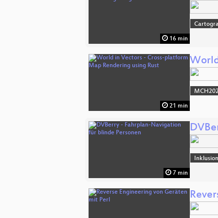
Cartogr
16 min
World
MCH2022
21 min
DVBer
Inklusio
7 min
Rever