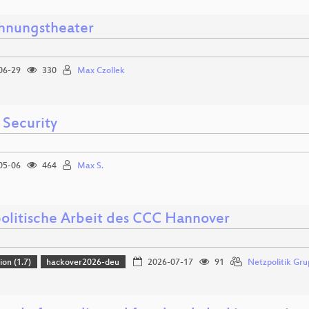
hnungstheater
06-29
330
Max Czollek
 Security
05-06
464
Max S.
olitische Arbeit des CCC Hannover
ion (1.7)
hackover2026-deu
2026-07-17
91
Netzpolitik Gr