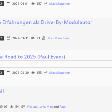
22
2022-04-01
157
Max Maischein
 Erfahrungen als Drive-By-Modulautor
22
2022-03-31
33
Max Maischein
e Road to 2025 (Paul Evans)
22
2022-03-30
155
Max Maischein
ll
05-07
54
Florian
,
Jurik
,
Max
and
Paul