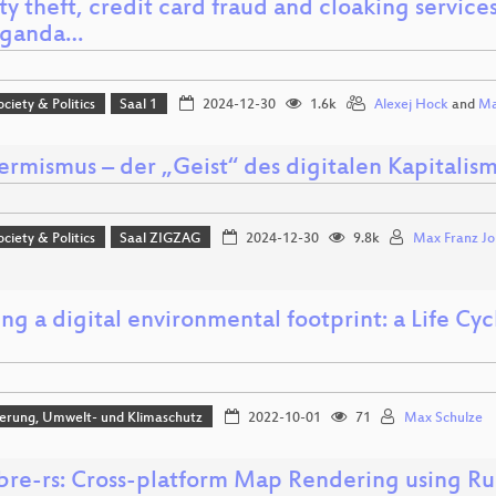
ty theft, credit card fraud and cloaking servic
aganda…
ociety & Politics
Saal 1
2024-12-30
1.6k
Alexej Hock
and
Ma
ermismus – der „Geist“ des digitalen Kapitalis
ociety & Politics
Saal ZIGZAG
2024-12-30
9.8k
Max Franz Jo
ng a digital environmental footprint: a Life C
sierung, Umwelt- und Klimaschutz
2022-10-01
71
Max Schulze
bre-rs: Cross-platform Map Rendering using Ru