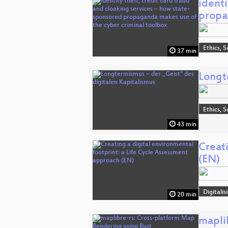
identi
prop
Ethics, S
37 min
Longt
Ethics, S
43 min
Creati
(EN)
Digitali
20 min
mapli