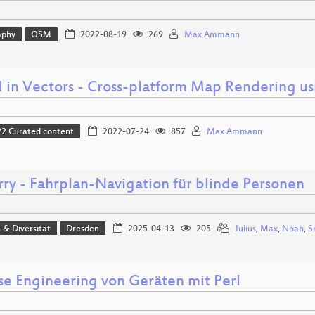
aphy
OSM
2022-08-19
269
Max Ammann
 in Vectors - Cross-platform Map Rendering us
 Curated content
2022-07-24
857
Max Ammann
ry - Fahrplan-Navigation für blinde Personen
n & Diversität
Dresden
2025-04-13
205
Julius
,
Max
,
Noah
,
S
se Engineering von Geräten mit Perl