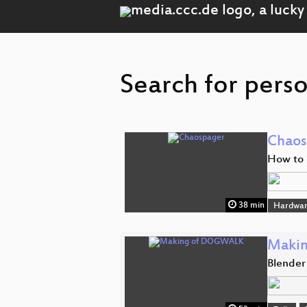
Search for pers
Chaos
How to 
38 min
Hardwa
Maki
Blender