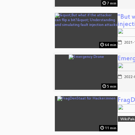
7 min
"But w
injec
2021-
64 min
Emerg
2022-
5 min
FragD
WikiPak
11 min