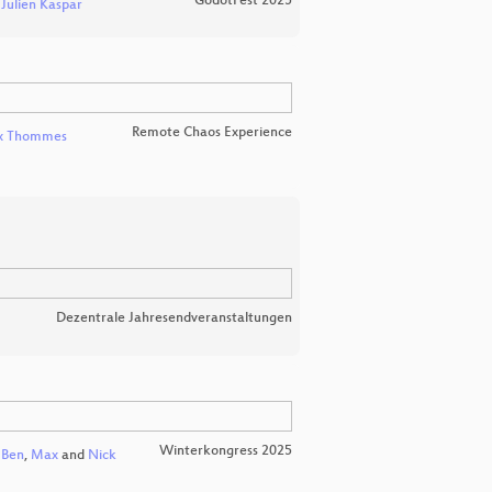
GodotFest 2025
d
Julien Kaspar
Remote Chaos Experience
x Thommes
Dezentrale Jahresendveranstaltungen
Winterkongress 2025
Ben
,
Max
and
Nick