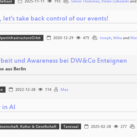
Ballsaal
2025-11-11
193
Simon Thommes
,
Vivien Lulkowski
an
, let's take back control of our events!
penInfrastructureOrbit
2020-12-29
475
Joseph
,
Miha
and
Ma
rbeit und Awareness bei DW&Co Enteignen
e aus Berlin
me
2022-12-28
114
Max
 in AI
issenschaft, Kultur & Gesellschaft
Tanzsaal
2025-02-28
277