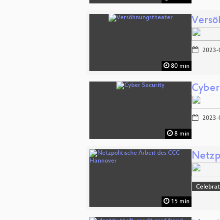
Versö
2023-
80 min
Cyber
2023-
8 min
Netzp
Celebrat
15 min