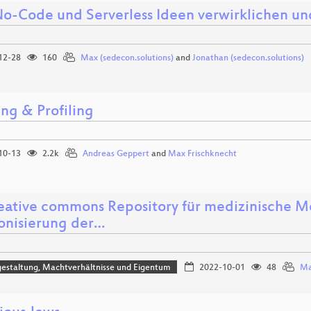
o-Code und Serverless Ideen verwirklichen u
12-28
160
Max (sedecon.solutions)
and
Jonathan (sedecon.solutions)
ng & Profiling
10-13
2.2k
Andreas Geppert
and
Max Frischknecht
reative commons Repository für medizinische 
nisierung der…
estaltung, Machtverhältnisse und Eigentum
2022-10-01
48
Ma