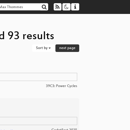
 93 results
Sort by
next page
39C3: Power Cycles