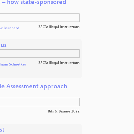
es – how state-sponsored
38C3: Illegal Instructions
x Bernhard
mus
38C3: Illegal Instructions
hann Schnetker
ycle Assessment approach
Bits & Bäume 2022
st