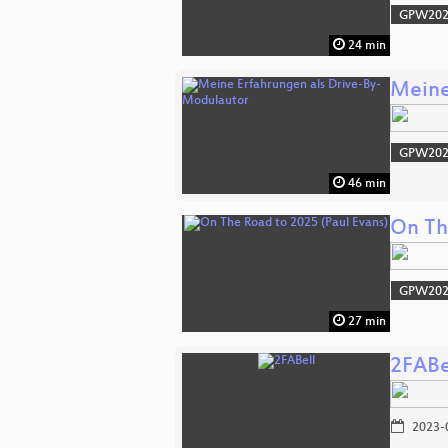
GPW20
24 min
Meine
GPW20
46 min
On Th
GPW20
27 min
2FABe
2023-