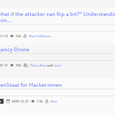
hat if the attacker can flip a bit?" Understandi
tion…
11-13
126
Max Hoffmann
ency Drone
07-17
103
Tharo
,
Max
and
Laura
enStaat für Hacker:innen
a
2020-12-27
1.5k
Max