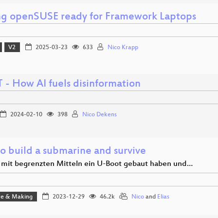
g openSUSE ready for Framework Laptops
V2
2025-03-23
633
Nico Krapp
 - How AI fuels disinformation
2024-02-10
398
Nico Dekens
o build a submarine and survive
 mit begrenzten Mitteln ein U-Boot gebaut haben und…
e & Making
2023-12-29
46.2k
Nico
and
Elias