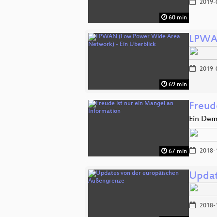
2019-
60 min
LPWAN
2019-
69 min
Freud
Ein Dem
2018-
67 min
Updat
2018-