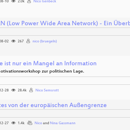
08-10
2.0k
Nico Isenbeck
 (Low Power Wide Area Network) - Ein Überb
08-02
267
nico (bruegeln)
e ist nur ein Mangel an Information
otivationsworkshop zur politischen Lage.
12-28
28.4k
Nico Semsrott
es von der europäischen Außengrenze
12-27
1.4k
Nico
and
Nina Gassmann