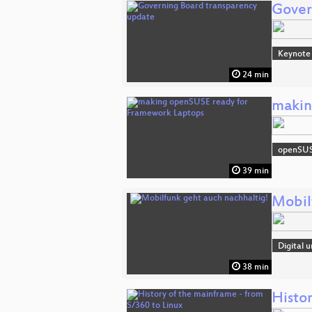
Gover
Keynote
24 min
makin
openSU
39 min
Mobil
Digital 
38 min
Histor