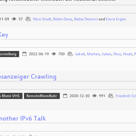
11-09
57
Nico Studt
,
Robin Denz
,
Rabia Demirci
and
Emre Ergün
Key
orstellung
2022-06-19
700
Jakob
,
Matteo
,
Julian
,
Nico
,
Noah
,
P
sanzeiger Crawling
 Rhein VHS
RemoteRheinRuhr
2020-12-30
991
Friedrich S
nother IPv6 Talk