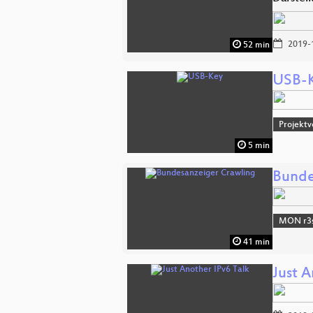
2019-
52 min
USB-
Projektv
5 min
Bunde
MON r3s
41 min
Just A