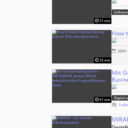
Software
51 min
How t
2020-
32 min
Mit G
Busin
Digital 
61 min
Ludwi
MIRAN
Darstel