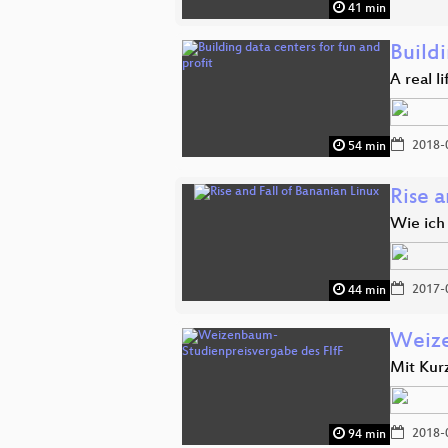
41 min
Buildi
A real l
2018-
54 min
Rise a
Wie ich
2017-
44 min
Weize
Mit Kur
2018-
94 min