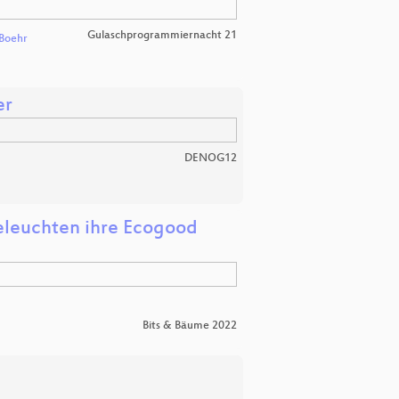
Gulaschprogrammiernacht 21
Boehr
er
DENOG12
leuchten ihre Ecogood
Bits & Bäume 2022