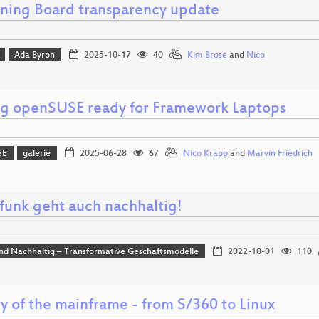
ning Board transparency update
Ada Byron
2025-10-17
40
Kim Brose
and
Nico
g openSUSE ready for Framework Laptops
SE
galerie
2025-06-28
67
Nico Krapp
and
Marvin Friedrich
funk geht auch nachhaltig!
und Nachhaltig – Transformative Geschäftsmodelle
2022-10-01
110
y of the mainframe - from S/360 to Linux