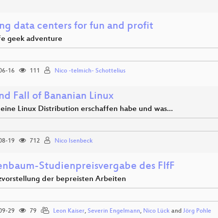
ng data centers for fun and profit
ife geek adventure
06-16
111
Nico -telmich- Schottelius
nd Fall of Bananian Linux
 eine Linux Distribution erschaffen habe und was…
08-19
712
Nico Isenbeck
nbaum-Studienpreisvergabe des FIfF
zvorstellung der bepreisten Arbeiten
09-29
79
Leon Kaiser
,
Severin Engelmann
,
Nico Lück
and
Jörg Pohle