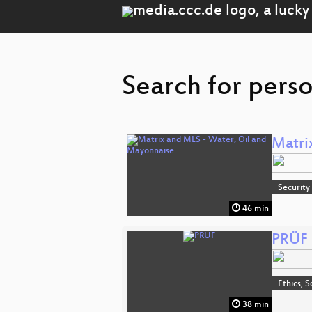
Search for perso
Matri
Security
46 min
PRÜF
Ethics, S
38 min