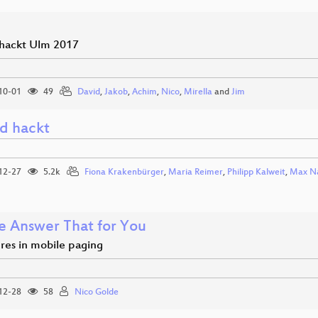
hackt Ulm 2017
10-01
49
David
,
Jakob
,
Achim
,
Nico
,
Mirella
and
Jim
d hackt
12-27
5.2k
Fiona Krakenbürger
,
Maria Reimer
,
Philipp Kalweit
,
Max N
e Answer That for You
res in mobile paging
12-28
58
Nico Golde