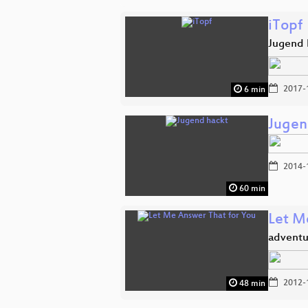
iTopf
Jugend 
2017-
6 min
Jugen
2014-
60 min
Let M
adventu
2012-
48 min