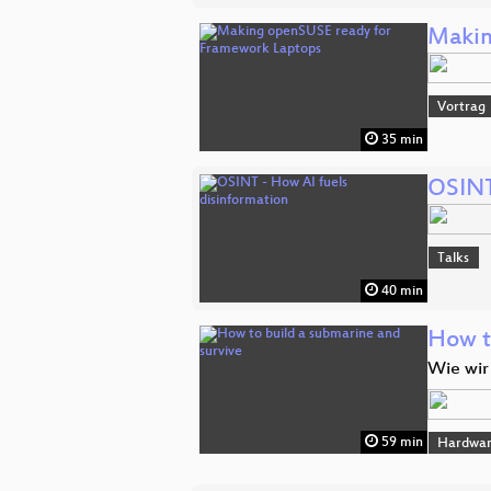
Makin
Vortrag
35 min
OSINT
Talks
40 min
How t
Wie wir
59 min
Hardwar