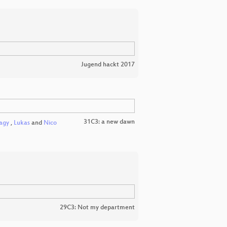
Jugend hackt 2017
31C3: a new dawn
agy
,
Lukas
and
Nico
29C3: Not my department