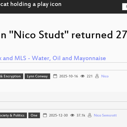
n "Nico Studt" returned 27
x and MLS - Water, Oil and Mayonnaise
 & Encryption
Lynn Conway
2025-10-16
221
Nico
ociety & Politics
One
2025-12-30
37.1k
Nico Semsrott