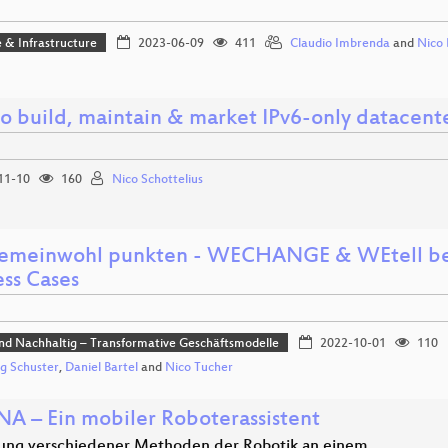
 & Infrastructure
2023-06-09
411
Claudio Imbrenda
and
Nico 
o build, maintain & market IPv6-only datacent
11-10
160
Nico Schottelius
emeinwohl punkten - WECHANGE & WEtell be
ess Cases
und Nachhaltig – Transformative Geschäftsmodelle
2022-10-01
110
g Schuster
,
Daniel Bartel
and
Nico Tucher
A – Ein mobiler Roboterassistent
lung verschiedener Methoden der Robotik an einem…