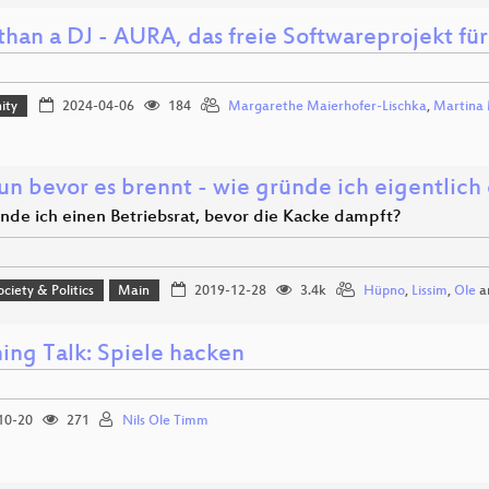
than a DJ - AURA, das freie Softwareprojekt für
ity
2024-04-06
184
Margarethe Maierhofer-Lischka
,
Martina 
un bevor es brennt - wie gründe ich eigentlich 
nde ich einen Betriebsrat, bevor die Kacke dampft?
ociety & Politics
Main
2019-12-28
3.4k
Hüpno
,
Lissim
,
Ole
a
ning Talk: Spiele hacken
10-20
271
Nils Ole Timm