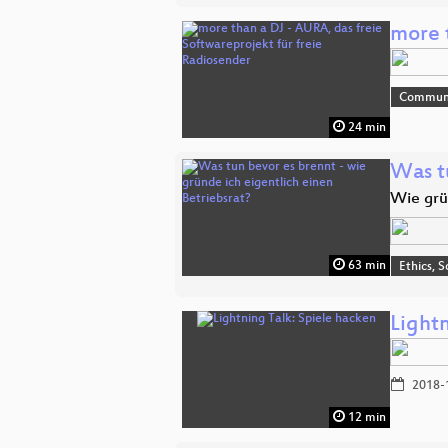
more 
Commun
24 min
Was t
Wie grü
63 min
Ethics, S
Light
2018-
12 min