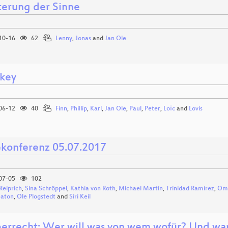
terung der Sinne
10-16
62
Lenny
,
Jonas
and
Jan Ole
key
06-12
40
Finn
,
Phillip
,
Karl
,
Jan Ole
,
Paul
,
Peter
,
Loїc
and
Lovis
ekonferenz 05.07.2017
07-05
102
Reiprich
,
Sina Schröppel
,
Kathia von Roth
,
Michael Martin
,
Trinidad Ramírez
,
Oma
eaton
,
Ole Plogstedt
and
Siri Keil
errecht: Wer will was von wem wofür? Und w