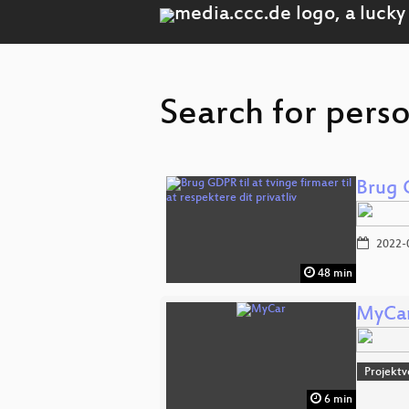
Search for pers
Brug G
2022-
48 min
MyCa
Projektv
6 min