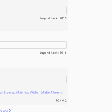
Jugend hackt 2016
Jugend hackt 2016
r Esparza
,
Matthias Wisbar
,
Malte Albrecht
,
FC⚡MC
arum?