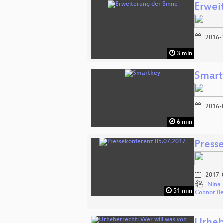
Erwei
2016-
3 min
Smart
2016-
6 min
Press
2017-
Nina 
51 min
Connor B
Urheb