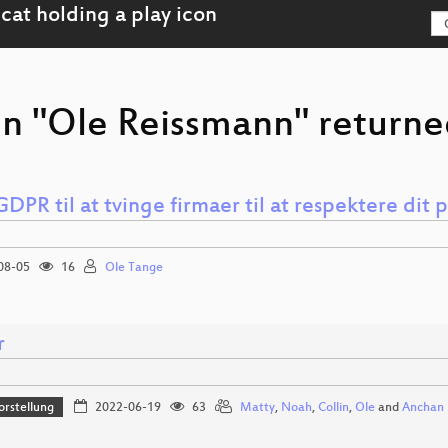
on "Ole Reissmann" returned
DPR til at tvinge firmaer til at respektere dit p
08-05
16
Ole Tange
r
orstellung
2022-06-19
63
Matty
,
Noah
,
Collin
,
Ole
and
Anchan