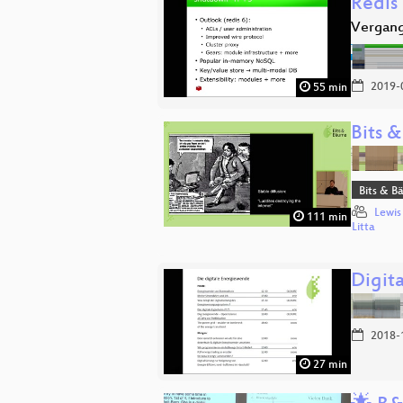
Redis 
Vergang
2019-
55 min
Bits &
Bits & 
Lewis
111 min
Litta
Digit
2018-
27 min