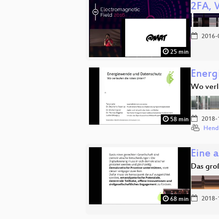
2FA, 
2016-
25 min
Energ
Wo verl
2018-
58 min
Hend
Eine a
Das gro
2018-
68 min