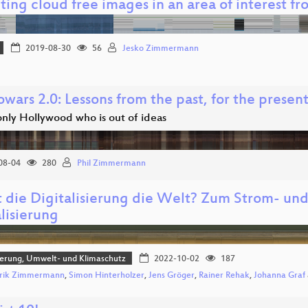
ting cloud free images in an area of interest f
2019-08-30
56
Jesko Zimmermann
wars 2.0: Lessons from the past, for the presen
 only Hollywood who is out of ideas
08-04
280
Phil Zimmermann
t die Digitalisierung die Welt? Zum Strom- un
lisierung
sierung, Umwelt- und Klimaschutz
2022-10-02
187
rik Zimmermann
,
Simon Hinterholzer
,
Jens Gröger
,
Rainer Rehak
,
Johanna Graf