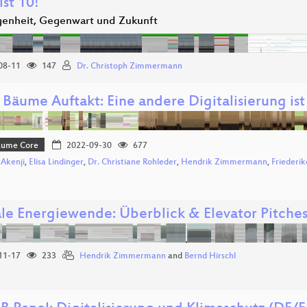
ist 10!
enheit, Gegenwart und Zukunft
08-11
147
Dr. Christoph Zimmermann
 Bäume Auftakt: Eine andere Digitalisierung ist
Bäume Core
2022-09-30
677
 Akenji
,
Elisa Lindinger
,
Dr. Christiane Rohleder
,
Hendrik Zimmermann
,
Friederi
ale Energiewende: Überblick & Elevator Pitche
11-17
233
Hendrik Zimmermann
and
Bernd Hirschl