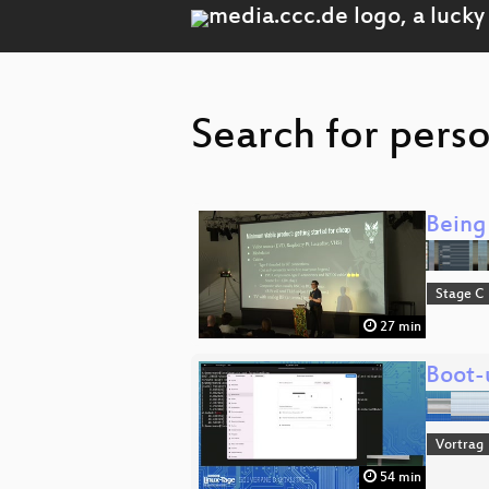
Search for pers
Being 
Stage C
27 min
Boot-
Vortrag
54 min