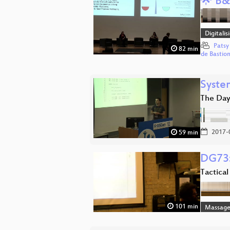
🌟 B&
Digitali
Patsy
82 min
de Bastio
Syste
The Day
2017-
59 min
DG73:
Tactical
101 min
Massag