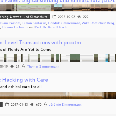
B Panel: Digitalisierung und Klimaschutz (DE/
sierung, Umwelt- und Klimaschutz
2022-10-02
222
 Islam-Parsons
,
Tilman Santarius
,
Hendrik Zimmermann
,
Anke Domscheit-Berg
,
n
,
Thomas Heilmann
and
Prof. Dr. Bernd Hirschl
m-Level Transactions with picotm
s of Plenty Are Yet to Come
08-19
21
Thomas Zimmermann
 Hacking with Care
 and ethical care for all
e
2017-01-13
670
Jérémie Zimmermann