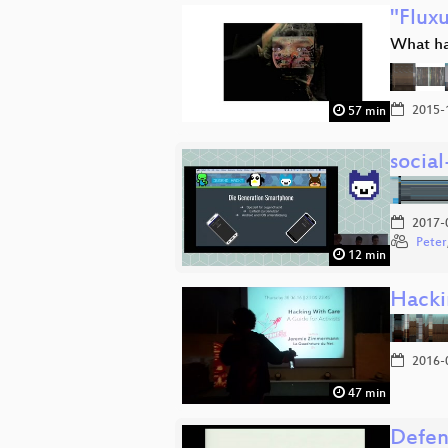
"Fluxu
What ha
2015-
57 min
socia
2017-
Peter
12 min
Hacki
2016-
47 min
Defend