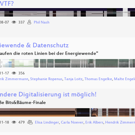
WTF?
08-07
337
Phil Nash
iewende & Datenschutz
aufen die roten Linien bei der Energiewende"
11-17
356
rik Zimmermann
,
Stephanie Ropenus
,
Tanja Loitz
,
Thomas Engelke
,
Malte Engel
ndere Digitalisierung ist möglich!
ße Bits&Bäume-Finale
11-18
479
Elisa Lindinger
,
Carla Noever
,
Erik Albers
,
Hendrik Zimmer