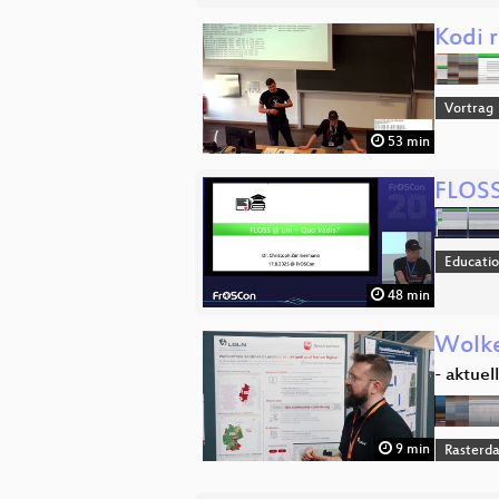
Kodi 
Vortrag
53 min
FLOSS
Educati
48 min
Wolke
- aktuel
9 min
Rasterd