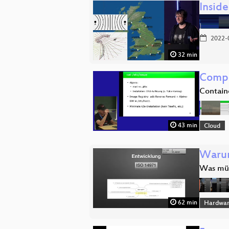
Inside
2022-
32 min
Compu
Contain
43 min
Cloud
Warum
Was müs
62 min
Hardwar