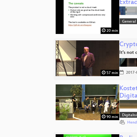
Extrac
General
20 min
Crypto
It's not
2017-
57 min
Koste
Digita
Digitali
90 min
Hend