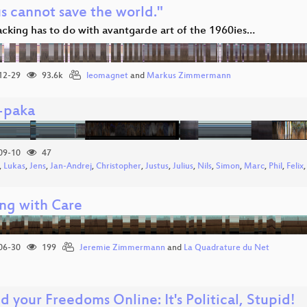
s cannot save the world."
cking has to do with avantgarde art of the 1960ies…
12-29
93.6k
leomagnet
and
Markus Zimmermann
l-paka
09-10
47
,
Lukas
,
Jens
,
Jan-Andrej
,
Christopher
,
Justus
,
Julius
,
Nils
,
Simon
,
Marc
,
Phil
,
Felix
ng with Care
06-30
199
Jeremie Zimmermann
and
La Quadrature du Net
 your Freedoms Online: It's Political, Stupid!