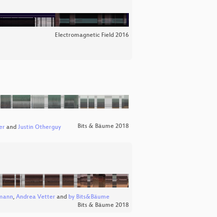
Electromagnetic Field 2016
Bits & Bäume 2018
er
and
Justin Otherguy
mann
,
Andrea Vetter
and
by Bits&Bäume
Bits & Bäume 2018