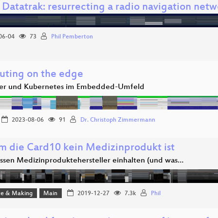
 Datatrak: resurrecting a radio navigation net
06-04
73
Phil Pemberton
ting on the edge
er und Kubernetes im Embedded-Umfeld
2023-08-06
91
Dr. Christoph Zimmermann
 die Card10 kein Medizinprodukt ist
sen Medizinproduktehersteller einhalten (und was…
e & Making
Main
2019-12-27
7.3k
Phil