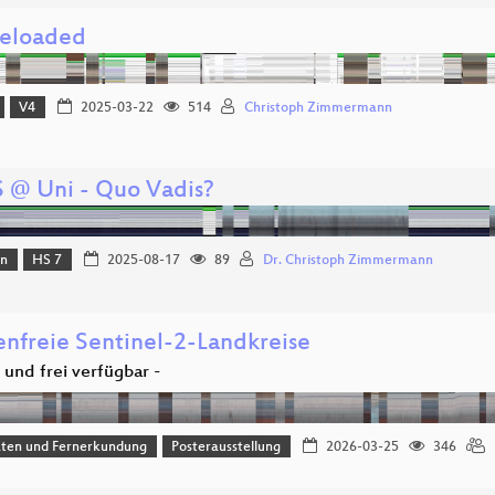
reloaded
V4
2025-03-22
514
Christoph Zimmermann
 @ Uni - Quo Vadis?
on
HS 7
2025-08-17
89
Dr. Christoph Zimmermann
nfreie Sentinel-2-Landkreise
l und frei verfügbar -
aten und Fernerkundung
Posterausstellung
2026-03-25
346