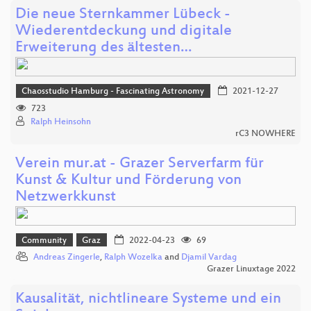
Die neue Sternkammer Lübeck -
Wiederentdeckung und digitale
Erweiterung des ältesten…
Chaosstudio Hamburg - Fascinating Astronomy
2021-12-27
723
Ralph Heinsohn
rC3 NOWHERE
Verein mur.at - Grazer Serverfarm für
Kunst & Kultur und Förderung von
Netzwerkkunst
Community
Graz
2022-04-23
69
Andreas Zingerle
,
Ralph Wozelka
and
Djamil Vardag
Grazer Linuxtage 2022
Kausalität, nichtlineare Systeme und ein