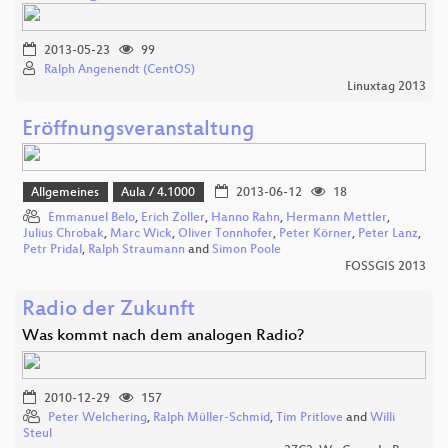
2013-05-23
99
Ralph Angenendt (CentOS)
Linuxtag 2013
Eröffnungsveranstaltung
Allgemeines
Aula / 4.1000
2013-06-12
18
Emmanuel Belo
,
Erich Zoller
,
Hanno Rahn
,
Hermann Mettler
,
Julius Chrobak
,
Marc Wick
,
Oliver Tonnhofer
,
Peter Körner
,
Peter Lanz
,
Petr Pridal
,
Ralph Straumann
and
Simon Poole
FOSSGIS 2013
Radio der Zukunft
Was kommt nach dem analogen Radio?
2010-12-29
157
Peter Welchering
,
Ralph Müller-Schmid
,
Tim Pritlove
and
Willi
Steul