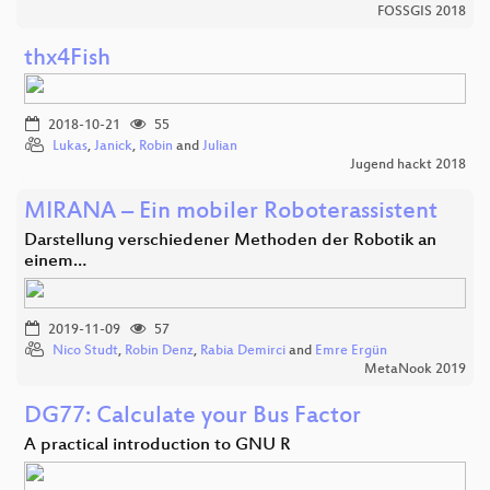
FOSSGIS 2018
thx4Fish
2018-10-21
55
Lukas
,
Janick
,
Robin
and
Julian
Jugend hackt 2018
MIRANA – Ein mobiler Roboterassistent
Darstellung verschiedener Methoden der Robotik an
einem…
2019-11-09
57
Nico Studt
,
Robin Denz
,
Rabia Demirci
and
Emre Ergün
MetaNook 2019
DG77: Calculate your Bus Factor
A practical introduction to GNU R