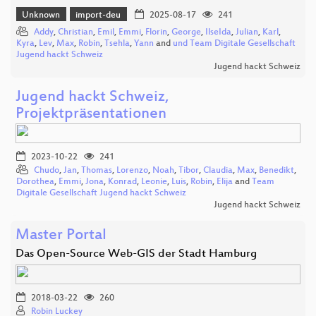
Unknown
import-deu
2025-08-17
241
Addy
,
Christian
,
Emil
,
Emmi
,
Florin
,
George
,
IlseIda
,
Julian
,
Karl
,
Kyra
,
Lev
,
Max
,
Robin
,
Tsehla
,
Yann
and
und Team Digitale Gesellschaft
Jugend hackt Schweiz
Jugend hackt Schweiz
Jugend hackt Schweiz,
Projektpräsentationen
2023-10-22
241
Chudo
,
Jan
,
Thomas
,
Lorenzo
,
Noah
,
Tibor
,
Claudia
,
Max
,
Benedikt
,
Dorothea
,
Emmi
,
Jona
,
Konrad
,
Leonie
,
Luis
,
Robin
,
Elija
and
Team
Digitale Gesellschaft Jugend hackt Schweiz
Jugend hackt Schweiz
Master Portal
Das Open-Source Web-GIS der Stadt Hamburg
2018-03-22
260
Robin Luckey