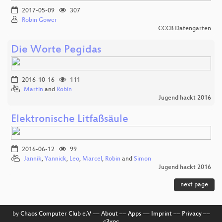
2017-05-09
307
Robin Gower
CCCB Datengarten
Die Worte Pegidas
2016-10-16
111
Martin
and
Robin
Jugend hackt 2016
Elektronische Litfaßsäule
2016-06-12
99
Jannik
,
Yannick
,
Leo
,
Marcel
,
Robin
and
Simon
Jugend hackt 2016
next page
by
Chaos Computer Club e.V
––
About
––
Apps
––
Imprint
––
Privacy
––