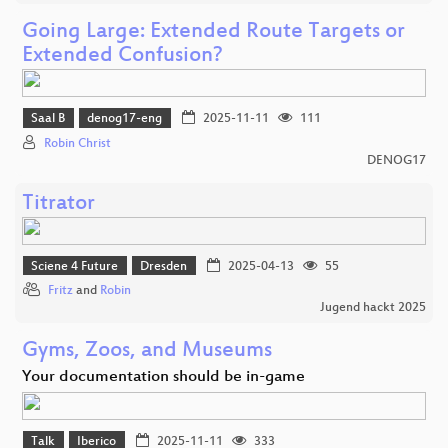
Going Large: Extended Route Targets or
Extended Confusion?
Saal B
denog17-eng
2025-11-11
111
Robin Christ
DENOG17
Titrator
Sciene 4 Future
Dresden
2025-04-13
55
Fritz
and
Robin
Jugend hackt 2025
Gyms, Zoos, and Museums
Your documentation should be in-game
Talk
Iberico
2025-11-11
333