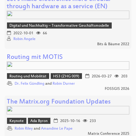
through hardware as a service (EN)
Digital und Nachhaltig – Transformative Geschäftsmodelle
2022-10-01
66
Robin Angele
Bits & Bäume 2022
Routing mit MOTIS
Routing und Mobilität
HS3 (ZHG 009)
2026-03-27
203
Dr. Felix Gündling
and
Robin Durner
FOSSGIS 2026
The Matrix.org Foundation Updates
Keynote
Ada Byron
2025-10-16
233
Robin Riley
and
Amandine Le Pape
Matrix Conference 2025