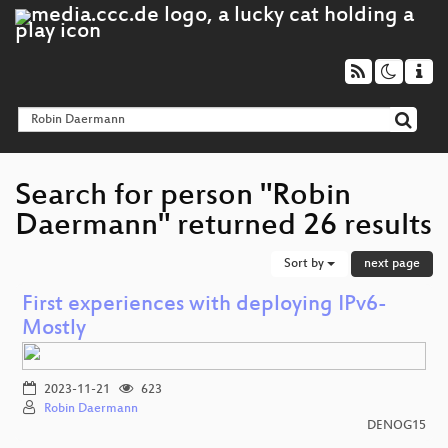
Search for person "Robin
Daermann" returned 26 results
Sort by
next page
First experiences with deploying IPv6-
Mostly
2023-11-21
623
Robin Daermann
DENOG15