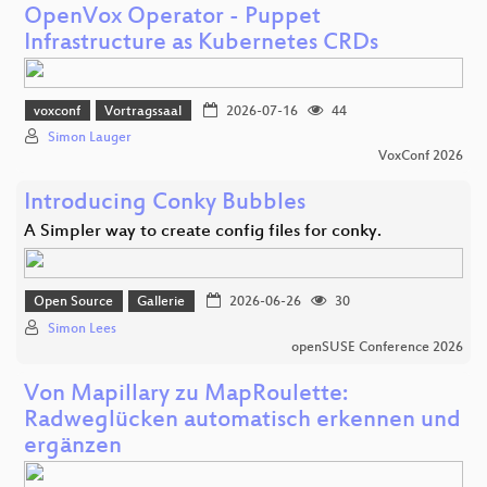
OpenVox Operator - Puppet
Infrastructure as Kubernetes CRDs
voxconf
Vortragssaal
2026-07-16
44
Simon Lauger
VoxConf 2026
Introducing Conky Bubbles
A Simpler way to create config files for conky.
Open Source
Gallerie
2026-06-26
30
Simon Lees
openSUSE Conference 2026
Von Mapillary zu MapRoulette:
Radweglücken automatisch erkennen und
ergänzen