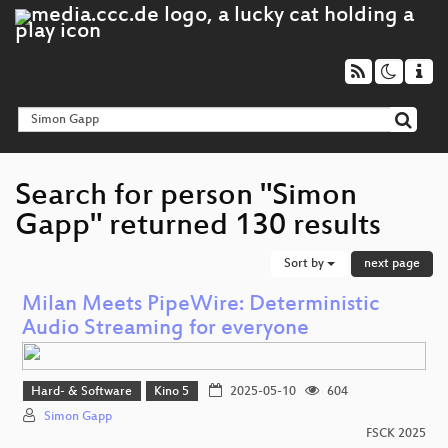
Search for person "Simon
Gapp" returned 130 results
Sort by
next page
Milan Meets PipeWire: Deterministic
Audio Streaming for everyone
Hard- & Software
Kino 5
2025-05-10
604
Simon Gapp
FSCK 2025