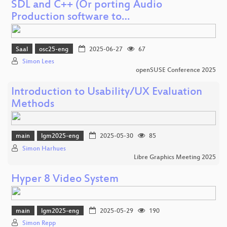
SDL and C++ (Or porting Audio
Production software to…
Saal
osc25-eng
2025-06-27
67
Simon Lees
openSUSE Conference 2025
Introduction to Usability/UX Evaluation
Methods
main
lgm2025-eng
2025-05-30
85
Simon Harhues
Libre Graphics Meeting 2025
Hyper 8 Video System
main
lgm2025-eng
2025-05-29
190
Simon Repp