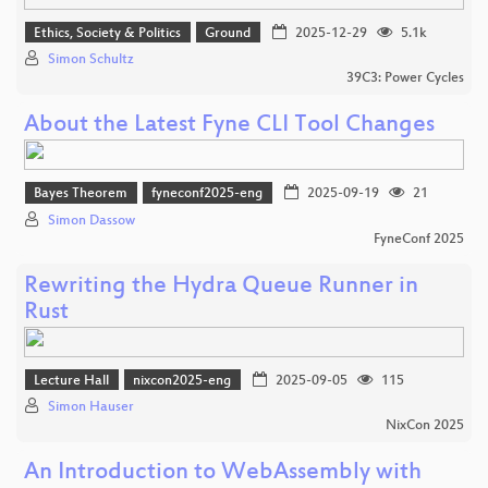
Ethics, Society & Politics
Ground
2025-12-29
5.1k
Simon Schultz
39C3: Power Cycles
About the Latest Fyne CLI Tool Changes
Bayes Theorem
fyneconf2025-eng
2025-09-19
21
Simon Dassow
FyneConf 2025
Rewriting the Hydra Queue Runner in
Rust
Lecture Hall
nixcon2025-eng
2025-09-05
115
Simon Hauser
NixCon 2025
An Introduction to WebAssembly with