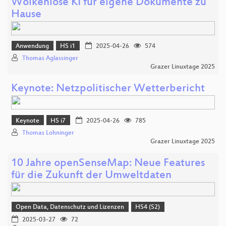
Wolkenlose KI für eigene Dokumente zu
Hause
Anwendung
HS i1
2025-04-26
574
Thomas Aglassinger
Grazer Linuxtage 2025
Keynote: Netzpolitischer Wetterbericht
Keynote
HS i7
2025-04-26
785
Thomas Lohninger
Grazer Linuxtage 2025
10 Jahre openSenseMap: Neue Features
für die Zukunft der Umweltdaten
Open Data, Datenschutz und Lizenzen
HS4 (S2)
2025-03-27
72