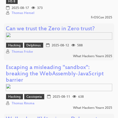
HS 8
2025-08-17
373
Thomas Hensel
FrOSCon 2025
Can we trust the Zero in Zero trust?
Hacking
Delphinus
2025-08-12
588
Thomas Fricke
What Hackers Yearn 2025
Escaping a misleading "sandbox":
breaking the WebAssembly-JavaScript
barrier
Hacking
Cassiopeia
2025-08-11
638
Thomas Rinsma
What Hackers Yearn 2025