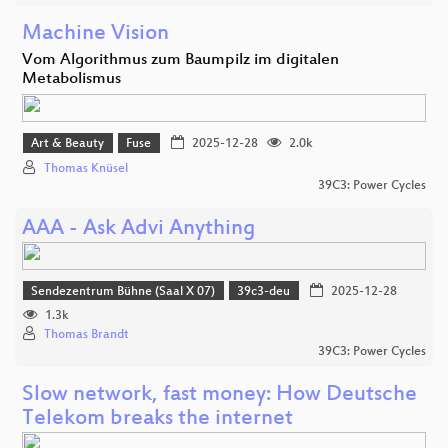
Machine Vision
Vom Algorithmus zum Baumpilz im digitalen
Metabolismus
Art & Beauty
Fuse
2025-12-28
2.0k
Thomas Knüsel
39C3: Power Cycles
AAA - Ask Advi Anything
Sendezentrum Bühne (Saal X 07)
39c3-deu
2025-12-28
1.3k
Thomas Brandt
39C3: Power Cycles
Slow network, fast money: How Deutsche
Telekom breaks the internet