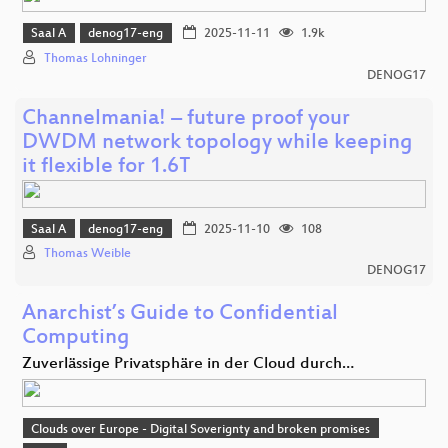
Saal A
denog17-eng
2025-11-11
1.9k
Thomas Lohninger
DENOG17
Channelmania! – future proof your
DWDM network topology while keeping
it flexible for 1.6T
Saal A
denog17-eng
2025-11-10
108
Thomas Weible
DENOG17
Anarchist’s Guide to Confidential
Computing
Zuverlässige Privatsphäre in der Cloud durch…
Clouds over Europe - Digital Soverignty and broken promises