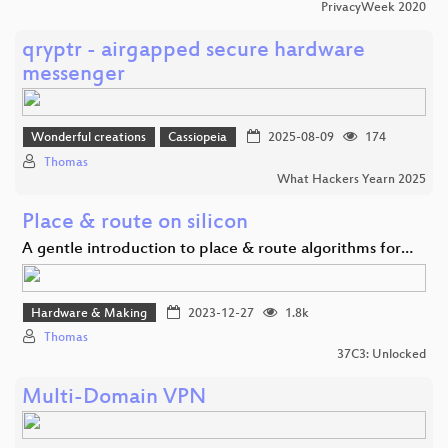
PrivacyWeek 2020
qryptr - airgapped secure hardware
messenger
Wonderful creations
Cassiopeia
2025-08-09
174
Thomas
What Hackers Yearn 2025
Place & route on silicon
A gentle introduction to place & route algorithms for…
Hardware & Making
2023-12-27
1.8k
Thomas
37C3: Unlocked
Multi-Domain VPN