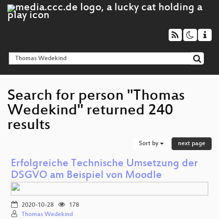
Search for person "Thomas
Wedekind" returned 240
results
Sort by
next page
Erfolgreiche Technische Umsetzung der
DSGVO am Beispiel von Moodle
2020-10-28
178
Thomas Wedekind