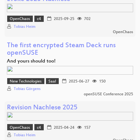
OpenChaos
c4
2025-09-25
702
Tobias Heim
OpenChaos
The first encrypted Steam Deck runs
openSUSE
And yours should too!
New Technologies
Saal
2025-06-27
150
Tobias Görgens
openSUSE Conference 2025
Revision Nachlese 2025
OpenChaos
c4
2025-04-24
157
Tobias Heim