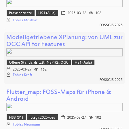
Praxisberichte
HS1 (Aula)
2025-03-28
108
Tobias Mosthaf
FOSSGIS 2025
Modellgetriebene XPlanung: von UML zur
OGC API for Features
Offene Standards, z.B. INSPIRE, OGC
HS1 (Aula)
2025-03-27
162
Tobias Kraft
FOSSGIS 2025
Flutter_map: FOSS-Maps für iPhone &
Android
HS3 (S1)
fossgis2025-deu
2025-03-27
102
Tobias Neumann