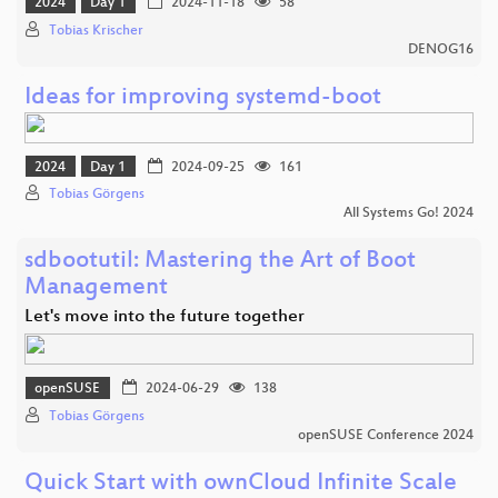
2024
Day 1
2024-11-18
58
Tobias Krischer
DENOG16
Ideas for improving systemd-boot
2024
Day 1
2024-09-25
161
Tobias Görgens
All Systems Go! 2024
sdbootutil: Mastering the Art of Boot
Management
Let's move into the future together
openSUSE
2024-06-29
138
Tobias Görgens
openSUSE Conference 2024
Quick Start with ownCloud Infinite Scale