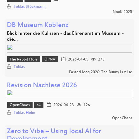
Tobias Stöckmann
NooK 2025
DB Museum Koblenz
Blick hinter die Kulissen - das Ehrenamt im Museum -
die…
The Rabbit Hole
ÖPNV
2026-04-05
273
Tobias
EasterHegg 2026: The Bunny Is A Lie
Revision Nachlese 2026
OpenChaos
c4
2026-04-23
126
Tobias Heim
OpenChaos
Zero to Vibe – Using local AI for