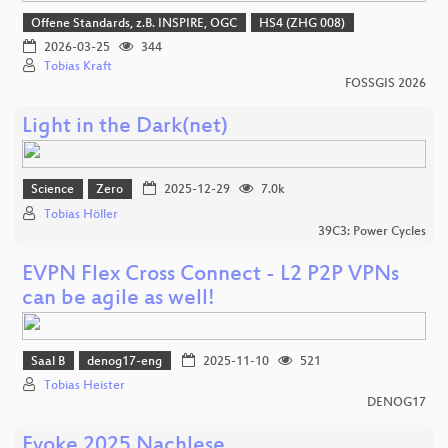
Offene Standards, z.B. INSPIRE, OGC
HS4 (ZHG 008)
2026-03-25
344
Tobias Kraft
FOSSGIS 2026
Light in the Dark(net)
Science
Zero
2025-12-29
7.0k
Tobias Höller
39C3: Power Cycles
EVPN Flex Cross Connect - L2 P2P VPNs
can be agile as well!
Saal B
denog17-eng
2025-11-10
521
Tobias Heister
DENOG17
Evoke 2025 Nachlese