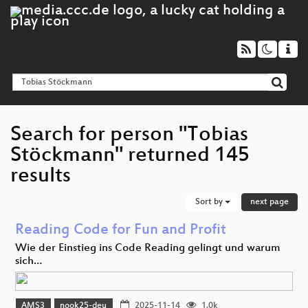
Search for person "Tobias
Stöckmann" returned 145
results
Sort by
next page
Reading Code for Fun and Profit
Wie der Einstieg ins Code Reading gelingt und warum
sich…
AMS3
nook25-deu
2025-11-14
1.0k