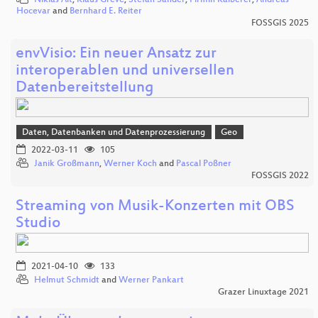
Niklas Alt
,
Klaus Greve
,
Stefan Sander
,
Pirmin Kalberer
,
Andreas
Hocevar
and
Bernhard E. Reiter
FOSSGIS 2025
envVisio: Ein neuer Ansatz zur
interoperablen und universellen
Datenbereitstellung
Daten, Datenbanken und Datenprozessierung
Geo
2022-03-11
105
Janik Großmann
,
Werner Koch
and
Pascal Poßner
FOSSGIS 2022
Streaming von Musik-Konzerten mit OBS
Studio
2021-04-10
133
Helmut Schmidt
and
Werner Pankart
Grazer Linuxtage 2021