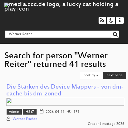
Search for person "Werner
Reiter" returned 41 results
Sort by
next page
Die Stärken des Device Mappers - von dm-
cache bis dm-zoned
Admin
HS i7
2026-04-11
171
Werner Fischer
Grazer Linuxtage 2026