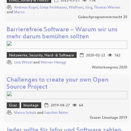
Ethics, Society & Politics
2022-05-21
1.9k
Andreas Kugel
,
Sonja Fischbauer
,
Wolfram
,
Jörg
,
Thomas Werner
and
Marco
Gulaschprogrammiernacht 20
Barrierefreie Software – Warum wir uns
mehr darum bemühen sollten
Netzwerke, Security, Hard- & Software
2020-02-22
162
Lina Witzel
and
Werner Hänggi
Winterkongress 2020
Challenges to create your own Open
Source Project
Graz
linuxtage
2019-04-27
64
Marco Schulz
and
Joachim Reiter
Grazer Linuxtage 2019
Jeder sollte für Infos und Software zahlen