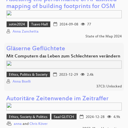
mapping of building footprints for OSM
sotm2024
Tsavo Hall
2024-09-08
77
Anna Zanchetta
State of the Map 2024
Gläserne Geflüchtete
Mit Computern das Leben zum Schlechteren verändern
Ethics, Politics & Society
2023-12-29
2.4k
Anna Biselli
37C3: Unlocked
Autoritäre Zeitenwende im Zeitraffer
Ethics, Society & Politics
Saal GLITCH
2024-12-28
4.9k
anna
and
Chris Köver