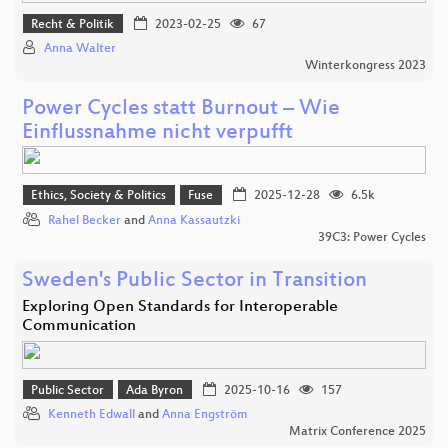
Recht & Politik
2023-02-25
67
Anna Walter
Winterkongress 2023
Power Cycles statt Burnout – Wie
Einflussnahme nicht verpufft
Ethics, Society & Politics
Fuse
2025-12-28
6.5k
Rahel Becker
and
Anna Kassautzki
39C3: Power Cycles
Sweden's Public Sector in Transition
Exploring Open Standards for Interoperable
Communication
Public Sector
Ada Byron
2025-10-16
157
Kenneth Edwall
and
Anna Engström
Matrix Conference 2025