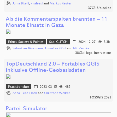
Anna Biselli
,
khaleesi
and
Markus Reuter
37C3: Unlocked
Als die Kommentarspalten brannten – 11
Monate Einsatz in Gaza
Ethics, Society & Politics
Saal GLITCH
2024-12-27
3.3k
Sebastian Jünemann
,
Anna-Lea Göhl
and
Nic Zemke
38C3: Illegal Instructions
TopDeutschland 2.0 – Portables QGIS
inklusive Offline-Geobasisdaten
Praxisberichte
2023-03-15
485
Anna-Lena Hock
and
Christoph Welker
FOSSGIS 2023
Partei-Simulator