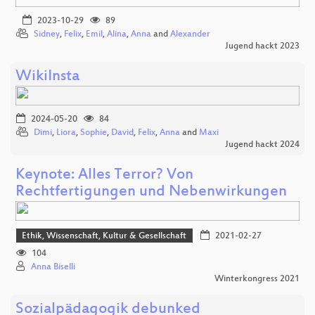
2023-10-29
89
Sidney
,
Felix
,
Emil
,
Alina
,
Anna
and
Alexander
Jugend hackt 2023
WikiInsta
2024-05-20
84
Dimi
,
Liora
,
Sophie
,
David
,
Felix
,
Anna
and
Maxi
Jugend hackt 2024
Keynote: Alles Terror? Von
Rechtfertigungen und Nebenwirkungen
Ethik, Wissenschaft, Kultur & Gesellschaft
2021-02-27
104
Anna Biselli
Winterkongress 2021
Sozialpädagogik debunked