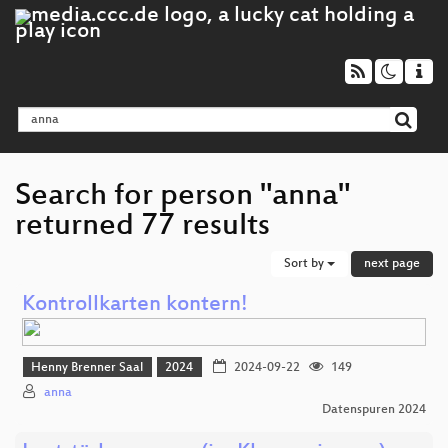
Search for person "anna"
returned 77 results
Sort by
next page
Kontrollkarten kontern!
Henny Brenner Saal
2024
2024-09-22
149
anna
Datenspuren 2024