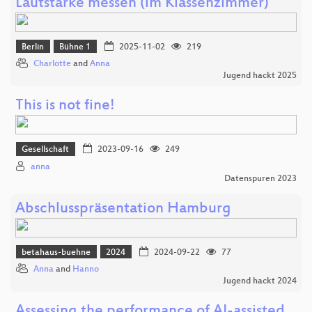
Lautstärke messen (im Klassenzimmer)
Berlin
Bühne 1
2025-11-02
219
Charlotte
and
Anna
Jugend hackt 2025
This is not fine!
Gesellschaft
2023-09-16
249
anna
Datenspuren 2023
Abschlusspräsentation Hamburg
betahaus-buehne
2024
2024-09-22
77
Anna
and
Hanno
Jugend hackt 2024
Assessing the performance of AI-assisted