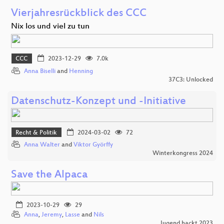
Vierjahresrückblick des CCC
Nix los und viel zu tun
CCC
2023-12-29
7.0k
Anna Biselli
and
Henning
37C3: Unlocked
Datenschutz-Konzept und -Initiative
Recht & Politik
2024-03-02
72
Anna Walter
and
Viktor Györffy
Winterkongress 2024
Save the Alpaca
2023-10-29
29
Anna
,
Jeremy
,
Lasse
and
Nils
Jugend hackt 2023