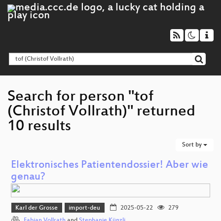
Search for person "tof
(Christof Vollrath)" returned
10 results
Sort by
Elektronisches Patientendossier! Aber wie
genau?
Karl der Grosse
import-deu
2025-05-22
279
Fabian Vollrath
and
Stephanie Künzli