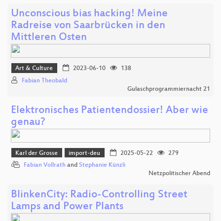
Unconscious bias hacking! Meine
Radreise von Saarbrücken in den
Mittleren Osten
Art & Culture
2023-06-10
138
Fabian Theobald
Gulaschprogrammiernacht 21
Elektronisches Patientendossier! Aber wie
genau?
Karl der Grosse
import-deu
2025-05-22
279
Fabian Vollrath
and
Stephanie Künzli
Netzpolitischer Abend
BlinkenCity: Radio-Controlling Street
Lamps and Power Plants