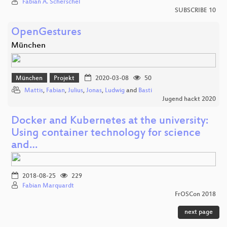
Fabian A. Scherschel
SUBSCRIBE 10
OpenGestures
München
München
Projekt
2020-03-08
50
Mattis
,
Fabian
,
Julius
,
Jonas
,
Ludwig
and
Basti
Jugend hackt 2020
Docker and Kubernetes at the university:
Using container technology for science
and…
2018-08-25
229
Fabian Marquardt
FrOSCon 2018
next page