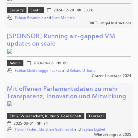
Security
Saal 1
2024-12-28
33.7k
Fabian Bräunlein
and
Luca Melette
38C3: Illegal Instructions
[SPONSOR] Running air-gapped VM
updates on scale
Admin
2024-04-06
80
Fabian Lichtenegger-Lukas
and
Roland Urbano
Grazer Linuxtage 2024
Mit offenen Parlamentsdaten zu mehr
Transparenz, Innovation und Mitwirkung
Ethik, Wissenschaft, Kultur & Gesellschaft
Tanzsaal
2025-03-01
84
Florin Hasler
,
Christian Gutknecht
and
Fabian Ligibel
Winterkongress 2025