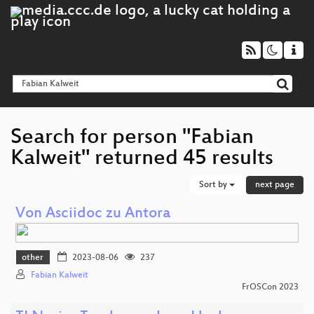
Search for person "Fabian
Kalweit" returned 45 results
Sort by
next page
Von Asciidoc zu Antora
other
2023-08-06
237
Fabian Kalweit
FrOSCon 2023