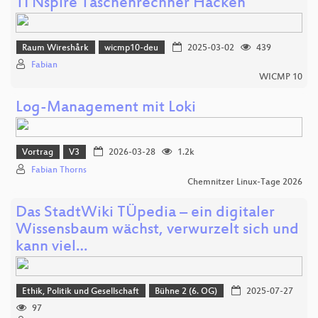
TI Nspire Taschenrechner Hacken
Raum Wireshårk
wicmp10-deu
2025-03-02
439
Fabian
WICMP 10
Log-Management mit Loki
Vortrag
V3
2026-03-28
1.2k
Fabian Thorns
Chemnitzer Linux-Tage 2026
Das StadtWiki TÜpedia – ein digitaler
Wissensbaum wächst, verwurzelt sich und
kann viel…
Ethik, Politik und Gesellschaft
Bühne 2 (6. OG)
2025-07-27
97