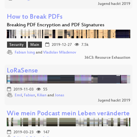
Jugend hackt 2019
How to Break PDFs
Breaking PDF Encryption and PDF Signatures
Security
Main
2019-12-27
7.5k
Fabian Ising
and
Vladislav Mladenov
36C3: Resource Exhaustion
LoRaSense
2019-11-03
55
Emil
,
Fabian
,
Kilian
and
Jonas
Jugend hackt 2019
Wie mein Podcast mein Leben veränderte
2019-03-23
147