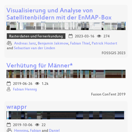
Visualisierung und Analyse von
Satellitenbildern mit der EnMAP-Box
Rasterdaten und Fernerkundung
2023-03-16
274
Andreas Janz
,
Benjamin Jakimow
,
Fabian Thiel
,
Patrick Hostert
and
Sebastian van der Linden
FOSSGIS 2023
Verhütung für Männer*
2019-06-26
1.2k
Fabian Hennig
Fusion ConTent 2019
wrappr
2019-10-06
22
Henning
,
Fabian
and
Daniel