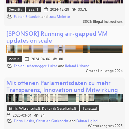
Security
Saal 1
2024-12-28
33.7k
Fabian Bräunlein
and
Luca Melette
38C3: Illegal Instructions
[SPONSOR] Running air-gapped VM
updates on scale
Admin
2024-04-06
80
Fabian Lichtenegger-Lukas
and
Roland Urbano
Grazer Linuxtage 2024
Mit offenen Parlamentsdaten zu mehr
Transparenz, Innovation und Mitwirkung
Ethik, Wissenschaft, Kultur & Gesellschaft
Tanzsaal
2025-03-01
84
Florin Hasler
,
Christian Gutknecht
and
Fabian Ligibel
Winterkongress 2025