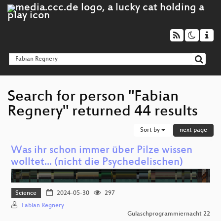
Search for person "Fabian
Regnery" returned 44 results
Sort by
next page
Was ihr schon immer über Pilze wissen
wolltet... (nicht die Psychedelischen)
Science
2024-05-30
297
Fabian Regnery
Gulaschprogrammiernacht 22