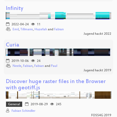
Infinity
2022-04-24
11
Emil
,
Tillmann
,
Huzefah
and
Fabian
Jugend hackt 2022
Curia
2019-10-06
24
Neele
,
Fabian
,
Fabian
and
Paul
Jugend hackt 2019
Discover huge raster files in the Browser
with geotiff.js
General
2019-08-29
245
Fabian Schindler
FOSS4G 2019