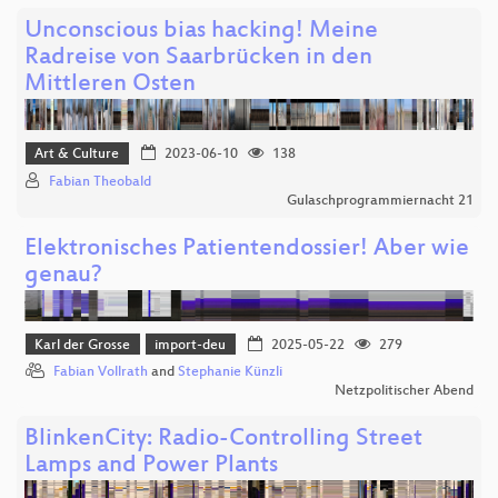
Unconscious bias hacking! Meine
Radreise von Saarbrücken in den
Mittleren Osten
Art & Culture
2023-06-10
138
Fabian Theobald
Gulaschprogrammiernacht 21
Elektronisches Patientendossier! Aber wie
genau?
Karl der Grosse
import-deu
2025-05-22
279
Fabian Vollrath
and
Stephanie Künzli
Netzpolitischer Abend
BlinkenCity: Radio-Controlling Street
Lamps and Power Plants