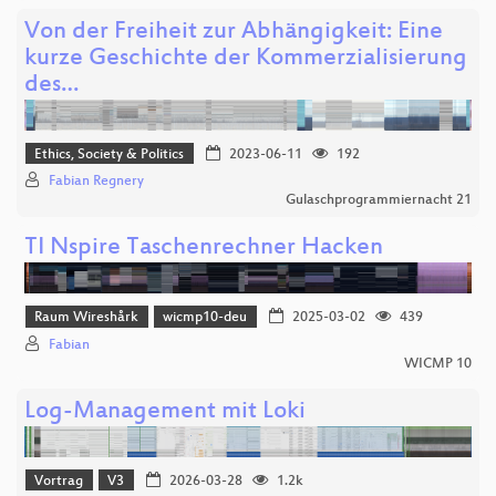
Von der Freiheit zur Abhängigkeit: Eine
kurze Geschichte der Kommerzialisierung
des…
Ethics, Society & Politics
2023-06-11
192
Fabian Regnery
Gulaschprogrammiernacht 21
TI Nspire Taschenrechner Hacken
Raum Wireshårk
wicmp10-deu
2025-03-02
439
Fabian
WICMP 10
Log-Management mit Loki
Vortrag
V3
2026-03-28
1.2k