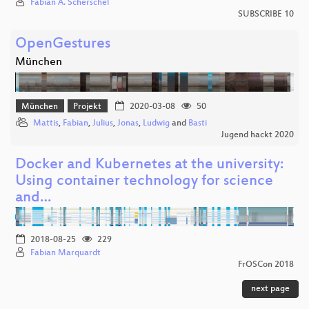
Fabian A. Scherschel
SUBSCRIBE 10
OpenGestures
München
München
Projekt
2020-03-08
50
Mattis
,
Fabian
,
Julius
,
Jonas
,
Ludwig
and
Basti
Jugend hackt 2020
Docker and Kubernetes at the university:
Using container technology for science
and…
2018-08-25
229
Fabian Marquardt
FrOSCon 2018
next page